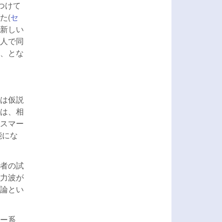
つけて
た(
セ
、新しい
人で同
、とな
は仮説
は、相
スマー
能にな
者の試
力波が
論とい
ー系