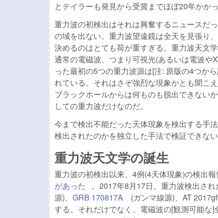
とテイラーも発見から受賞までほぼ20年かか
重力波の初検出はそれは興奮するニュースだっ
の域を出ない。重力波望遠鏡は全天を見張り、
決めるのはとても荷が重すぎる。重力波天文学
通常の電磁波、つまり可視光(あるいは電波や
った最初の5つの重力波源は[注: 原版の4つから訂
れている。それはさぞ強烈な現象かとも聞こえ
ブラックホールからは何ものも脱出できないか
しての重力波だけなのだ。
今まで検出不能だった天体現象を検出する手法
検出されたのかを独立した手法で検証できない
重力波天文学の誕生
重力波の初検出以来、4例(4天体現象)の検出報告が続
があった
(link is external)
。2017年8月17日、重力波検出さ
源)、
GRB 170817A
(link is external)
(ガンマ線源)、AT 2017
する。それだけでなく、電磁波の[観測可能な]