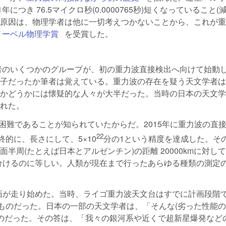
年につき 76.5マイクロ秒(0.0000765秒)短くなっていること(
原因は、物理学者は他に一切考えつかないことから、これが重
のノーベル物理学賞
(link is external)
を受賞した。
学者のいくつかのグループが、初の重力波直接検出へ向けて始動
子だったか筆者は覚えている。重力波の存在を疑う天文学者は
かどうかには懐疑的な人々が大半だった。当時の日本の天文学
れた。
困難であることが知られていたからだ。2015年に重力波の直
xternal)
22
終的に、長さにして、5×10
分の1という精度を達成した。そ
周(たとえば日本とアルゼンチン)の距離 20000kmに対して
分けるのに等しい。人類が現在まで行ったあらゆる種類の測定
is external)
画が走り始めた。当時、ライゴ重力波天文台はすでに計画段階
ものだった。日本の一部の天文学者は、「そんな(劣った性能の
のだった。その答は、「我々の銀河系や近くで超新星爆発など