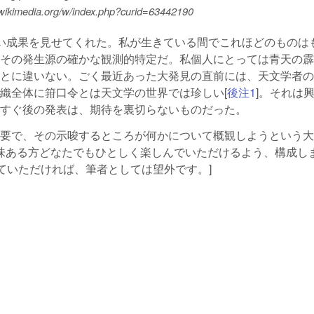
wikimedia.org/w/index.php?curid=63442190
い成果を見せてくれた。私が生きている間でこれほどのものは
その発生源の確かな観測的特定だ。私個人にとっては青天の霹
とに違いない。ごく最近あった大発見の直前には、天文学者の
織全体に箝口令とは天文学の世界では珍しい[
後注1
]。それは
すぐ後の発表は、期待を裏切らないものだった。
要で、その示唆するところが何かについて概観しようという大
は科学に興味ある方どなたでもひとしく楽しんでいただけるよう、構成し
ていただければ、筆者としては望外です。]