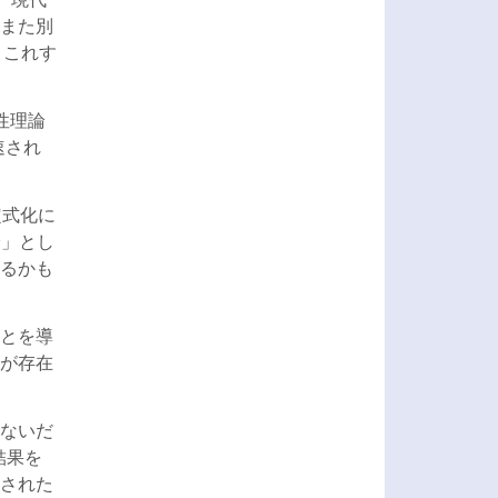
また別
、これす
性理論
速され
定式化に
論」とし
るかも
とを導
が存在
ないだ
結果を
された