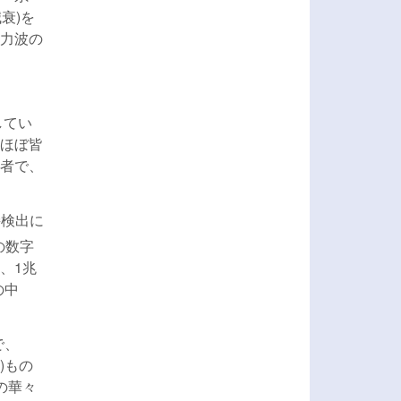
減衰)を
力波の
してい
ほぼ皆
者で、
接検出に
の数字
、1兆
の中
で、
)もの
の華々