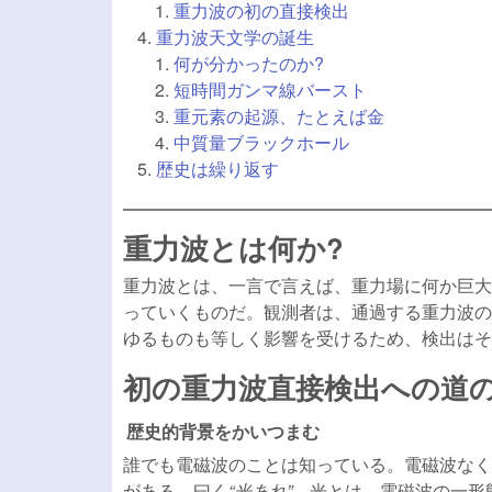
重力波の初の直接検出
重力波天文学の誕生
何が分かったのか?
短時間ガンマ線バースト
重元素の起源、たとえば金
中質量ブラックホール
歴史は繰り返す
重力波とは何か?
重力波とは、一言で言えば、重力場に何か巨大
っていくものだ。観測者は、通過する重力波の
ゆるものも等しく影響を受けるため、検出はそ
初の重力波直接検出への道
歴史的背景をかいつまむ
誰でも電磁波のことは知っている。電磁波なく
がある、曰く
光あれ
。光とは、電磁波の一形