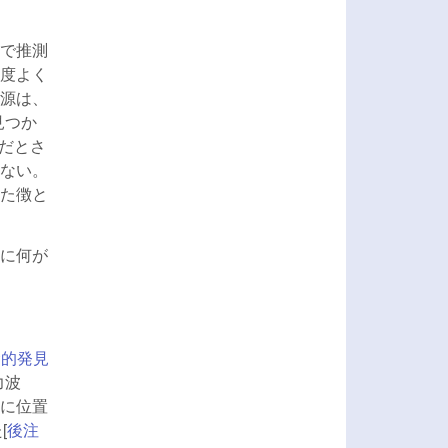
で推測
度よく
源は、
見つか
象だとさ
ない。
た徴と
に何が
命的発見
力波
傍に位置
[
後注