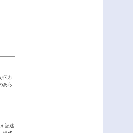
で伝わ
のあら
え記述
、現代