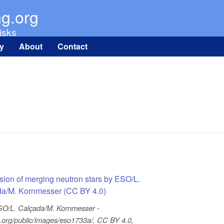
Skip to main content
ng.org
isks
ry
About
Contact
O/L. Calçada/M. Kornmesser -
.org/public/images/eso1733a/, CC BY 4.0,