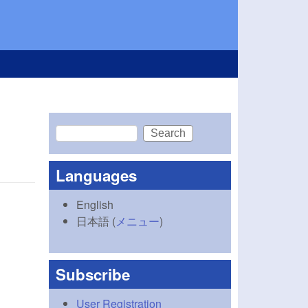
Search
Search form
Languages
English
日本語
(
メニュー
)
Subscribe
User Registration