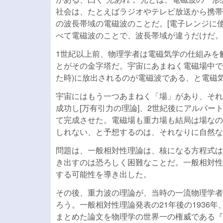
社会は、たとえばラジオやテレビ放送から携帯
の波長帯域の電磁波のことだ。[電子レンジに
べて電磁波のことで、波長帯域が違うだけだ。
1世紀以上前、物理学者は電磁気学の仕組みを
とがその金字塔だ。宇宙にあまねく電磁場中で
た時)に放出されるのが電磁波である、と電磁
宇宙にはもう一つあまねく「場」があり、それ
成功し[万有引力の理論]、2世紀後にアルバ
て完成させた。電磁場も重力場も結局は場なの
しれない、と予想するのは、それなりに自然な
問題は、一般相対性理論は、核になる方程式は
き出すのは恐ろしく困難なことだ。一般相対性
する可能性を導き出した。
その後、重力波の理論が、当時の一流物理学者
ろう。一般相対性理論発表の21年後の1936
まとめた論文を物理学の世界一の権威である『