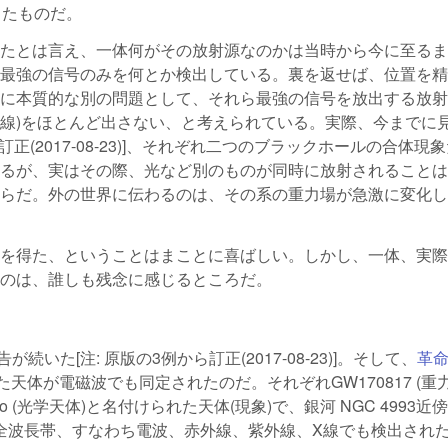
ったものだ。
たとは言え、一体何がその放射源なのかは当時から今に至るま
最強の信号のみを何とか検出している。裏を返せば、位置を精
に本質的な別の問題として、それら最強の信号を放出する放射
X線)をほとんど出さない、と考えられている。実際、今までに
正(2017-08-23)]、それぞれ二つのブラックホールの合体現
るが、実はその際、光など別のものが同時に放射されることは
らだ。外の世界に伝わるのは、その系の重力場が急激に変化し
を得た、ということはまことに喜ばしい。しかし、一体、実際
のは、誰しも残念に感じるところだ。
いた[注: 原版の3例から訂正(2017-08-23)]。そして、
革
れた天体が電磁波でも同定されたのだ。それぞれGW170817 (重
gfo (光学天体)と名付けられた天体(現象)で、銀河 NGC 4993近
全波長帯、すなわち電波、赤外線、紫外線、X線でも検出された