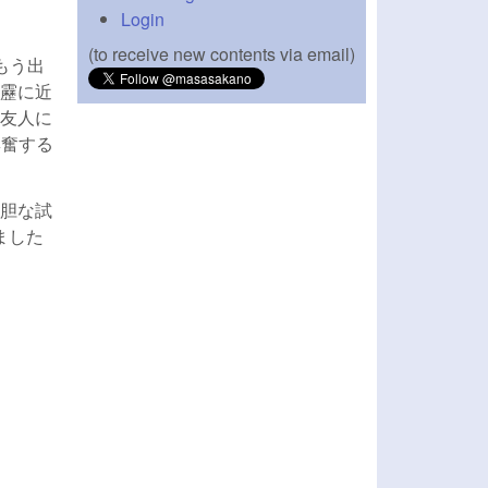
Login
(to receive new contents via email)
もう出
靂に近
友人に
興奮する
胆な試
ました