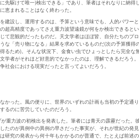
界に先駆けて唯一)検出できる」であり、筆者はそれなりに納得
に恵まれることはなく終わった。
を建設し、運用するのは、予算という意味でも、人的パワーと
の超高精度であってさえ重力波望遠鏡が何をか検出できるとい
じて悲観的だったものだ。天文学者はほぼ皆、自分たちのプロ
うな「売り物になる」結果を求めているものだ(次の予算獲得
得るため)。そんな状況下、金食い虫でひょっとしたら完全な
文学者がそれほど好意的でなかったのは、理解できるだろう。
争社会における現実だったと言ってよいだろう。
なかった。風の便りに、世界のいずれの計画も当初の予定通り
するのに苦労していたのだろう。
ープが重力波の初検出を発表した。筆者には青天の霹靂だった。
link is external)
したのが異例中の異例の早さだった事実が、それが世紀の発見
は研究の発表から何十年もかかるのが普通で、たとえば前述の