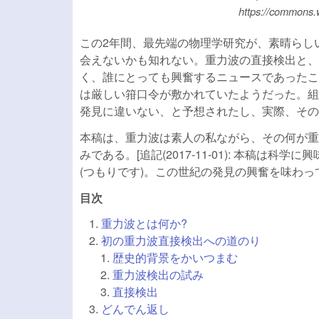
https://commons.
この2年間、最先端の物理学研究が、素晴らし
会えないかも知れない。重力波の直接検出と、
く、誰にとっても興奮するニュースであったこ
は厳しい箝口令が敷かれていたようだった。組
発見に違いない、と予想されたし、実際、その
本稿は、重力波は素人の私ながら、その何が重
みである。[追記(2017-11-01): 本稿
(つもりです)。この世紀の発見の興奮を味わっ
目次
重力波とは何か?
初の重力波直接検出への道のり
歴史的背景をかいつまむ
重力波検出の試み
直接検出
どんでん返し