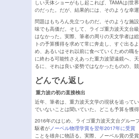
しい天体ショーがもし起これば、TAMAは(世
のだった。だが、結果的には、そのような幸運
問題はもちろん先立つものだ。そのような施設
味でも高価だ。そして、ライゴ重力波天文台級
はなかった。実際、筆者の周りの天文学者は総
トの予算獲得を求めて常に奔走し、すぐ出るよ
め、あるいはそれ以前に食べていくための職を
に終わる可能性さえあった重力波望遠鏡へ、天
るに、それは良い姿勢ではなかったものの、競
どんでん返し
重力波の初の直接検出
近年、筆者は、重力波天文学の現状を追ってい
でいないことは聞いていた。どこも予算を獲得
2016年のはじめ、ライゴ重力波天文台グル
駆者が
ノーベル物理学賞を翌年2017年に受賞
(
ことを雄弁に物語る。実際、ノーベル賞の受賞