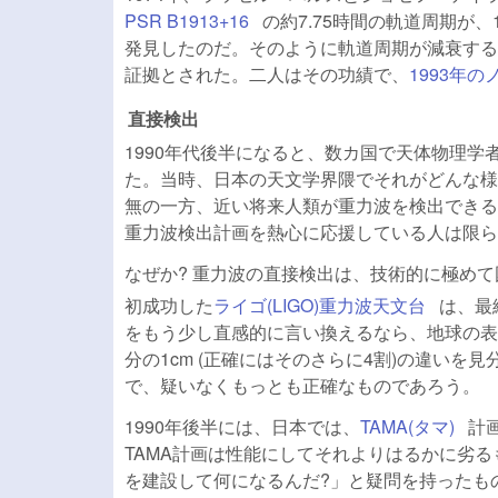
PSR B1913+16
(link is external)
の約7.75時間の軌道周期が、1
発見したのだ。そのように軌道周期が減衰する
証拠とされた。二人はその功績で、
1993年
直接検出
1990年代後半になると、数カ国で天体物理
た。当時、日本の天文学界隈でそれがどんな様
無の一方、近い将来人類が重力波を検出できる
重力波検出計画を熱心に応援している人は限ら
なぜか? 重力波の直接検出は、技術的に極めて
(link is e
初成功した
ライゴ(LIGO)重力波天文台
は、最
をもう少し直感的に言い換えるなら、地球の表面半
分の1cm (正確にはそのさらに4割)
の違いを見
で、疑いなくもっとも正確なものであろう。
1990年後半には、日本では、
TAMA(タマ)
(link 
計
TAMA計画は性能にしてそれよりはるかに劣る
を建設して何になるんだ?」と疑問を持ったも