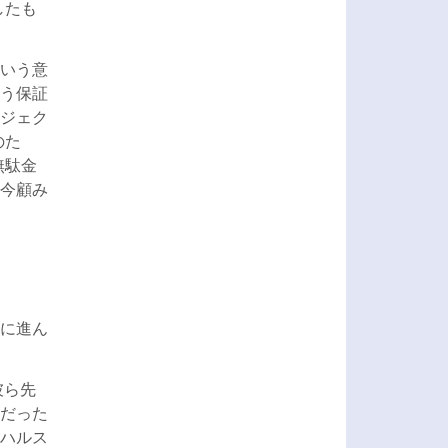
したも
いう意
う保証
ジェク
のた
無駄金
今顧み
に進ん
彼ら先
だった
ハルス