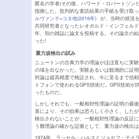
匿名の学者(その後、ハワード・ロバートソン
指摘した。批判的な査読結果の手紙を受け取っ
ルヴァンテ=コタ他(2016年)
(link is external)
が、当時の状況を
共同研究者となったレオポルド・インフェルド
年、別の雑誌に論文を投稿する。その論文の結
った!
重力波検出の試み
ニュートンの古典力学の理論がほぼ直ちに実験
の域を出なかった。実験あるいは観測的に証明
対論は超高精度で検証され、今に至るまで信頼
トフォンで使われるGPS技術だ。GPS技術
ったものだ。
しかしそれでも、一般相対性理論の証明の最後
算により、その効果は恐ろしく小さく、したが
検出されないことが、一般相対性理論の反証に
う難理論の確かな証拠として、重力波の検出は
1974年、ラッセル・ハルスとジョセフ・テイ