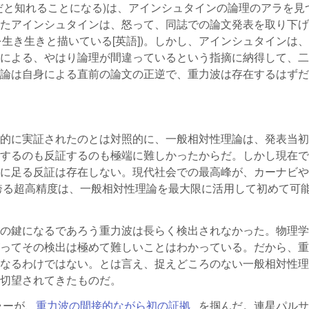
だと知れることになる)は、アインシュタインの論理のアラを見
たアインシュタインは、怒って、同誌での論文発表を取り下げ
生き生きと描いている[英語])。しかし、アインシュタインは
による、やはり論理が間違っているという指摘に納得して、二
論は自身による直前の論文の正逆で、重力波は存在するはずだ
的に実証されたのとは対照的に、一般相対性理論は、発表当初
するのも反証するのも極端に難しかったからだ。しかし現在で
に足る反証は存在しない。現代社会での最高峰が、カーナビや
が誇る超高精度は、一般相対性理論を最大限に活用して初めて可
の鍵になるであろう重力波は長らく検出されなかった。物理学
ってその検出は極めて難しいことはわかっている。だから、重
なるわけではない。とは言え、捉えどころのない一般相対性理
切望されてきたものだ。
ラーが、
重力波の間接的ながら初の証拠
(link is external)
を掴んだ。連星パルサ