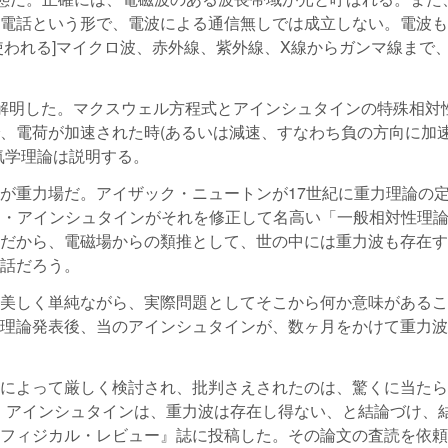
電話という形で、電波による通信無しでは成立しない。電波も
使われる]マイクロ波、赤外線、紫外線、X線からガンマ線まで
解明した。マクスウェル方程式とアインシュタインの特殊相対
、電荷が加速された時(あるいは減速、すなわち負の方向に加
気学理論は説明する。
が重力場だ。アイザック・ニュートンが17世紀に重力理論の
ート・アインシュタインがそれを修正して名高い「一般相対性理
だから、電磁場からの類推として、世の中には重力波も存在す
話だろう。
美しく単純ながら、実際問題としてそこから何か意味があるこ
理論発表後、当のアインシュタインが、数ヶ月をかけて重力波
によって厳しく検討され、批判さえされたのは、驚くに当たら
年、アインシュタインは、重力波は存在し得ない、と結論づけ、
フィジカル・レビュー』誌に投稿した。その論文の査読を依頼