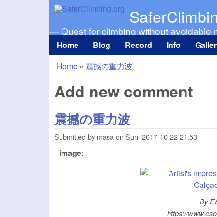
SaferClimbi
— Quest for climbing without avoidable r
Home
Blog
Record
Info
Galle
Main menu
Home
»
震撼の重力波
You are here
Add new comment
震撼の重力波
Submitted by
masa
on
Sun, 2017-10-22 21:53
image:
By ES
https://www.eso