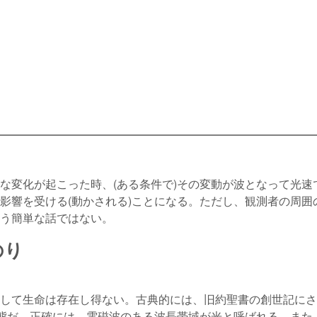
な変化が起こった時、(ある条件で)その変動が波となって光速
影響を受ける(動かされる)ことになる。ただし、観測者の周囲
う簡単な話ではない。
のり
して生命は存在し得ない。古典的には、旧約聖書の創世記にさ
態だ。正確には、電磁波のある波長帯域が光と呼ばれる。また