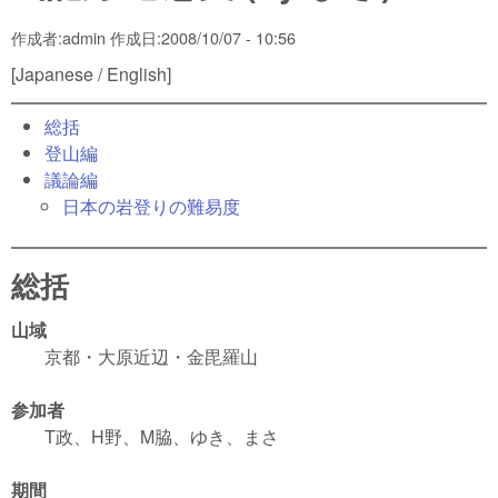
作成者:
admin
作成日:
2008/10/07 - 10:56
[Japanese / English]
総括
登山編
議論編
日本の岩登りの難易度
総括
山域
京都・大原近辺・金毘羅山
参加者
T政、H野、M脇、ゆき、まさ
期間