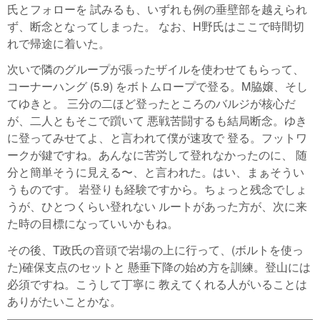
氏とフォローを 試みるも、いずれも例の垂壁部を越えられ
ず、断念となってしまった。 なお、H野氏はここで時間切
れで帰途に着いた。
次いで隣のグループが張ったザイルを使わせてもらって、
コーナーハング (5.9) をボトムロープで登る。M脇嬢、そし
てゆきと。 三分の二ほど登ったところのバルジが核心だ
が、二人ともそこで躓いて 悪戦苦闘するも結局断念。ゆき
に登ってみせてよ、と言われて僕が速攻で 登る。フットワ
ークが鍵ですね。あんなに苦労して登れなかったのに、 随
分と簡単そうに見える〜、と言われた。はい、まぁそうい
うものです。 岩登りも経験ですから。ちょっと残念でしょ
うが、ひとつくらい登れない ルートがあった方が、次に来
た時の目標になっていいかもね。
その後、T政氏の音頭で岩場の上に行って、(ボルトを使っ
た)確保支点のセットと 懸垂下降の始め方を訓練。登山には
必須ですね。こうして丁寧に 教えてくれる人がいることは
ありがたいことかな。