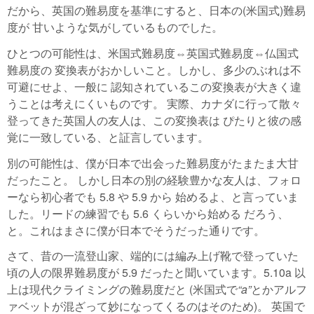
だから、英国の難易度を基準にすると、日本の(米国式)難易
度が 甘いような気がしているものでした。
ひとつの可能性は、米国式難易度⇔英国式難易度⇔仏国式
難易度の 変換表がおかしいこと。しかし、多少のぶれは不
可避にせよ、一般に 認知されているこの変換表が大きく違
うことは考えにくいものです。 実際、カナダに行って散々
登ってきた英国人の友人は、この変換表は ぴたりと彼の感
覚に一致している、と証言しています。
別の可能性は、僕が日本で出会った難易度がたまたま大甘
だったこと。 しかし日本の別の経験豊かな友人は、フォロ
ーなら初心者でも 5.8 や 5.9 から 始めるよ、と言っていま
した。リードの練習でも 5.6 くらいから始める だろう、
と。これはまさに僕が日本でそうだった通りです。
さて、昔の一流登山家、端的には編み上げ靴で登っていた
頃の人の限界難易度が 5.9 だったと聞いています。5.10a 以
上は現代クライミングの難易度だと (米国式で
a
とかアルフ
ァベットが混ざって妙になってくるのはそのため)。 英国で