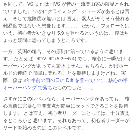
も同じで、VS または HVS が昔の一流登山家の限界とされ
ていました。 いかにクライミング・シューズがあるとは言
え、そして危険度が無いとは 言え、素人がそうそう登れる
難易度ではないと想像します……。 だから、フォローとは
いえ、初心者がいきなり 5.9 を登れるというのは、 僕はち
ょっと疑問に思ってしまうところです。
一方、英国の場合、その原則に沿っているように思いま
す。 たとえば Diff/VDiff (5.2〜5.4) でも、核心に一瞬だけ オ
ーバーハングがあっても驚きません。もちろん、がばホー
ルドの連続で 簡単に登れることを期待しますけどね。 実
際、僕は
2年半前の雨の日に Diff を登っていて、核心の半
オーバーハング で落ちた
ものでした……。
さすがにこのレベルなら、オーバーハングがあっても、 核
心直前に完璧な中間支点が簡単にセットできることを期待
します。 とは言え、初心者リーダーにとっては、十分震え
るところかと 思います。それもあって、初心者リーダーが
リードを始めるのは このレベルです。