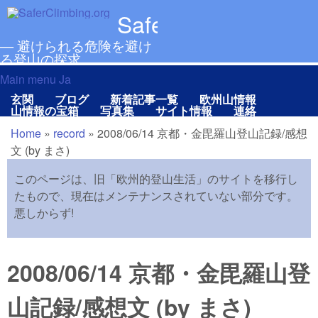
メインコンテンツに移動
SaferClimbing.org
— 避けられる危険を避け
る登山の探求
Main menu Ja
Main menu Ja
玄関
ブログ
新着記事一覧
欧州山情報
山情報の宝箱
写真集
サイト情報
連絡
Home
»
record
»
2008/06/14 京都・金毘羅山登山記録/感想
現在地
文 (by まさ)
このページは、旧「欧州的登山生活」のサイトを移行し
たもので、現在はメンテナンスされていない部分です。
悪しからず!
2008/06/14 京都・金毘羅山登
山記録/感想文 (by まさ)