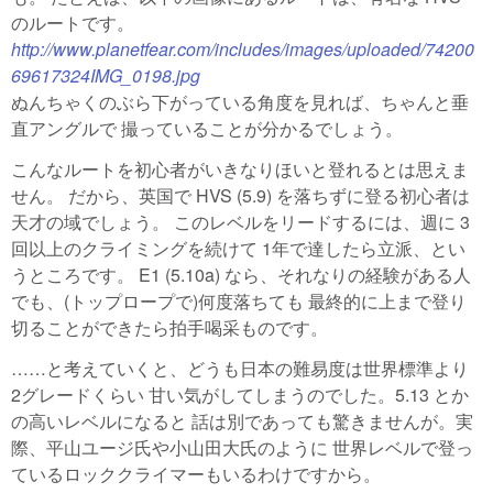
のルートです。
http://www.planetfear.com/includes/images/uploaded/74200
69617324IMG_0198.jpg
(link is external)
ぬんちゃくのぶら下がっている角度を見れば、ちゃんと垂
直アングルで 撮っていることが分かるでしょう。
こんなルートを初心者がいきなりほいと登れるとは思えま
せん。 だから、英国で HVS (5.9) を落ちずに登る初心者は
天才の域でしょう。 このレベルをリードするには、週に 3
回以上のクライミングを続けて 1年で達したら立派、とい
うところです。 E1 (5.10a) なら、それなりの経験がある人
でも、(トップロープで)何度落ちても 最終的に上まで登り
切ることができたら拍手喝采ものです。
……と考えていくと、どうも日本の難易度は世界標準より
2グレードくらい 甘い気がしてしまうのでした。5.13 とか
の高いレベルになると 話は別であっても驚きませんが。実
際、平山ユージ氏や小山田大氏のように 世界レベルで登っ
ているロッククライマーもいるわけですから。