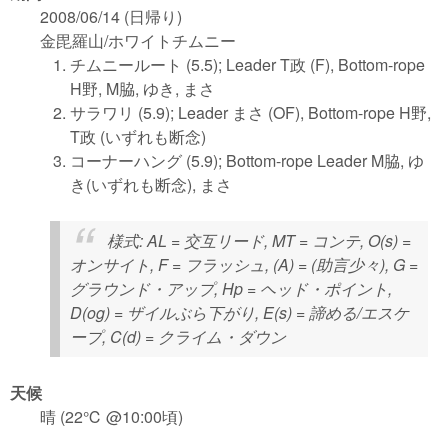
2008/06/14 (日帰り)
金毘羅山/ホワイトチムニー
チムニールート (5.5); Leader T政 (F), Bottom-rope
H野, M脇, ゆき, まさ
サラワリ (5.9); Leader まさ (OF), Bottom-rope H野,
T政 (いずれも断念)
コーナーハング (5.9); Bottom-rope Leader M脇, ゆ
き(いずれも断念), まさ
様式
: AL = 交互リード, MT = コンテ, O(s) =
オンサイト, F = フラッシュ, (A) = (助言少々), G =
グラウンド・アップ, Hp = ヘッド・ポイント,
D(og) = ザイルぶら下がり, E(s) = 諦める/エスケ
ープ, C(d) = クライム・ダウン
天候
晴 (22℃ @10:00頃)