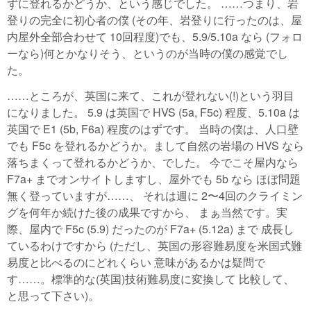
ずに登れるかどうか、という感じでした。 ……つまり、岩
登りの完全に初心者の僕 (その年、岩登りに行ったのは、屋
内屋外全部合わせて 10回程度)でも、5.9/5.10a なら (フォロ
ーなら)何とかなりそう、というのが当時の僕の感覚でし
た。
……ところが、英国に来て、これが登れない(!)という羽目
になりました。 5.9 は英国で HVS (5a, F5c) 程度、5.10a は
英国で E1 (5b, F6a) 程度のはずです。 当時の僕は、人口壁
でも F5c を登れるかどうか。まして自然の岩場の HVS なら
落ちまくって登れるかどうか、でした。 今でこそ屋内なら
F7a+ までオンサイトしますし、屋外でも 5b なら ほぼ問題
無く登っていますが……、 それは週に 2〜4回のクライミン
グを何年か続けた後の成果ですから、 まぁ当然です。実
際、屋内で F5c (5.9) だったのが F7a+ (5.12a) まで 成長し
ているわけですから (ただし、英国の形容難易度を米国式難
易度と比べるのにどれくらい 意味があるかは疑問で
す……。標準的な(英国)技術難易度に変換して 比較して、
と思って下さい)。