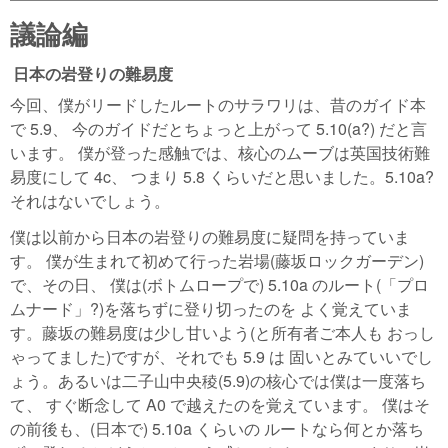
議論編
日本の岩登りの難易度
今回、僕がリードしたルートのサラワリは、昔のガイド本
で 5.9、 今のガイドだとちょっと上がって 5.10(a?) だと言
います。 僕が登った感触では、核心のムーブは英国技術難
易度にして 4c、 つまり 5.8 くらいだと思いました。5.10a?
それはないでしょう。
僕は以前から日本の岩登りの難易度に疑問を持っていま
す。 僕が生まれて初めて行った岩場(藤坂ロックガーデン)
で、その日、 僕は(ボトムロープで) 5.10a のルート(「プロ
ムナード」?)を落ちずに登り切ったのを よく覚えていま
す。藤坂の難易度は少し甘いよう(と所有者ご本人も おっし
ゃってました)ですが、それでも 5.9 は 固いとみていいでし
ょう。あるいは二子山中央稜(5.9)の核心では僕は一度落ち
て、 すぐ断念して A0 で越えたのを覚えています。 僕はそ
の前後も、(日本で) 5.10a くらいの ルートなら何とか落ち