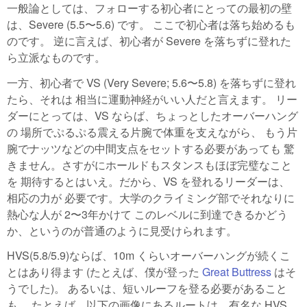
一般論としては、フォローする初心者にとっての最初の壁
は、Severe (5.5〜5.6) です。 ここで初心者は落ち始めるも
のです。 逆に言えば、初心者が Severe を落ちずに登れた
ら立派なものです。
一方、初心者で VS (Very Severe; 5.6〜5.8) を落ちずに登れ
たら、それは 相当に運動神経がいい人だと言えます。 リー
ダーにとっては、VS ならば、ちょっとしたオーバーハング
の 場所でぷるぷる震える片腕で体重を支えながら、 もう片
腕でナッツなどの中間支点をセットする必要があっても 驚
きません。さすがにホールドもスタンスもほぼ完璧なこと
を 期待するとはいえ。だから、VS を登れるリーダーは、
相応の力が 必要です。大学のクライミング部でそれなりに
熱心な人が 2〜3年かけて このレベルに到達できるかどう
か、というのが普通のように見受けられます。
HVS(5.8/5.9)ならば、10m くらいオーバーハングが続くこ
とはあり得ます (たとえば、僕が登った
Great Buttress
はそ
うでした)。 あるいは、短いルーフを登る必要があること
も。 たとえば、以下の画像にあるルートは、有名な HVS