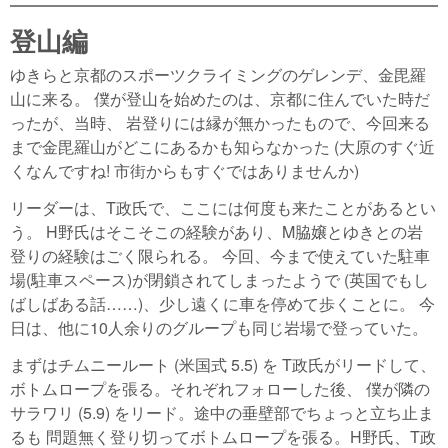
登山編
ゆきらと京都のスポーツクライミングのゲレンデ、金毘羅
山に来る。 僕が登山を始めたのは、京都に住んでいた時だ
ったが、当時、 岩登りには縁が無かったもので、今回来る
まで金毘羅山がどこにあるかも知らなかった (大原のすぐ近
くなんですね! 市街からもすぐではありませんか)
リーダーは、T政氏で、ここには何度も来たことがあるとい
う。 H野氏はそこそこの経験があり、M脇嬢とゆきとの岩
登りの経験はごく限られる。 今回、今まで使えていた駐車
場(駐車スペース)が閉鎖されてしまったようで (英国でもし
ばしばある話……)、少し遠くに車を停めて歩くことに。 今
日は、他に10人余りのグループも同じ岩場で登っていた。
まずはチムニールート (米国式 5.5) を T政氏がリードして、
ボトムロープを張る。それぞれフォローした後、 僕が隣の
サラワリ (5.9) をリード。途中の垂壁部でちょっと立ち止ま
るも 問題無く登り切ってボトムロープを張る。H野氏、T政