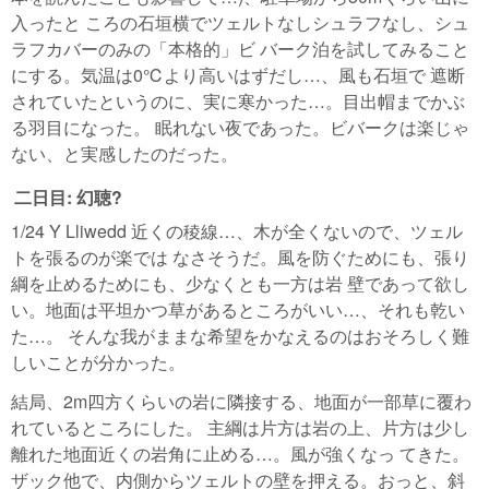
入ったと ころの石垣横でツェルトなしシュラフなし、シュ
ラフカバーのみの「本格的」ビ バーク泊を試してみること
にする。気温は0℃より高いはずだし…、風も石垣で 遮断
されていたというのに、実に寒かった…。目出帽までかぶ
る羽目になった。 眠れない夜であった。ビバークは楽じゃ
ない、と実感したのだった。
二日目: 幻聴?
1/24 Y Lliwedd 近くの稜線…、木が全くないので、ツェル
トを張るのが楽では なさそうだ。風を防ぐためにも、張り
綱を止めるためにも、少なくとも一方は岩 壁であって欲し
い。地面は平坦かつ草があるところがいい…、それも乾い
た…。 そんな我がままな希望をかなえるのはおそろしく難
しいことが分かった。
結局、2m四方くらいの岩に隣接する、地面が一部草に覆わ
れているところにした。 主綱は片方は岩の上、片方は少し
離れた地面近くの岩角に止める…。風が強くなっ てきた。
ザック他で、内側からツェルトの壁を押える。おっと、斜