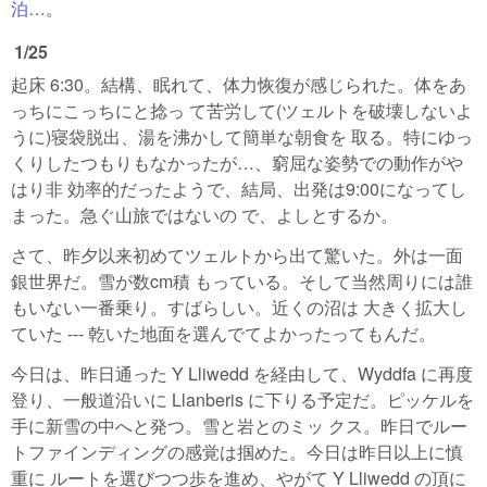
泊…
。
1/25
起床 6:30。結構、眠れて、体力恢復が感じられた。体をあ
っちにこっちにと捻っ て苦労して(ツェルトを破壊しないよ
うに)寝袋脱出、湯を沸かして簡単な朝食を 取る。特にゆっ
くりしたつもりもなかったが…、窮屈な姿勢での動作がや
はり非 効率的だったようで、結局、出発は9:00になってし
まった。急ぐ山旅ではないの で、よしとするか。
さて、昨夕以来初めてツェルトから出て驚いた。外は一面
銀世界だ。雪が数cm積 もっている。そして当然周りには誰
もいない一番乗り。すばらしい。近くの沼は 大きく拡大し
ていた --- 乾いた地面を選んでてよかったってもんだ。
今日は、昨日通った Y Lliwedd を経由して、Wyddfa に再度
登り、一般道沿いに Llanberis に下りる予定だ。ピッケルを
手に新雪の中へと発つ。雪と岩とのミッ クス。昨日でルー
トファインディングの感覚は掴めた。今日は昨日以上に慎
重に ルートを選びつつ歩を進め、やがて Y Lliwedd の頂に