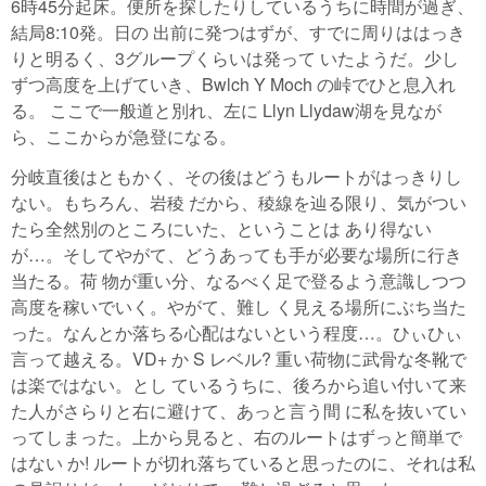
6時45分起床。便所を探したりしているうちに時間が過ぎ、
結局8:10発。日の 出前に発つはずが、すでに周りははっき
りと明るく、3グループくらいは発って いたようだ。少し
ずつ高度を上げていき、Bwlch Y Moch の峠でひと息入れ
る。 ここで一般道と別れ、左に Llyn Llydaw湖を見なが
ら、ここからが急登になる。
分岐直後はともかく、その後はどうもルートがはっきりし
ない。もちろん、岩稜 だから、稜線を辿る限り、気がつい
たら全然別のところにいた、ということは あり得ない
が…。そしてやがて、どうあっても手が必要な場所に行き
当たる。荷 物が重い分、なるべく足で登るよう意識しつつ
高度を稼いでいく。やがて、難し く見える場所にぶち当た
った。なんとか落ちる心配はないという程度…。ひぃひぃ
言って越える。VD+ か S レベル? 重い荷物に武骨な冬靴で
は楽ではない。とし ているうちに、後ろから追い付いて来
た人がさらりと右に避けて、あっと言う間 に私を抜いてい
ってしまった。上から見ると、右のルートはずっと簡単で
はない か! ルートが切れ落ちていると思ったのに、それは私