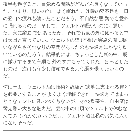
夜半も過ぎると、目覚める間隔がどんどん長くなっていっ
た。つまり、思いの他、 よく眠れた。昨晩の寝不足も一日
の登山の疲れも効いたことだろう。不自然な態 勢でも意外
に眠れるものだ。そして、ツェルトが暖かいのにも驚い
た。実に窮屈 ではあったが、それでも嵐の外に比べると中
は天国と言っていい。ツェルトの壁 (屋根)と寝袋の間に狭
いながらもそれなりの空間があったのも快適さにかなり効
いているのだろう。結果的には、ちょっとした嵐の中、朝
に撤収するまで主綱も 外れずにもってくれた。ほっとした
ものだ。次はもう少し信頼できるよう綱を張 りたいもの
だ。
何にせよ、ツェルト泊は技術と経験と(適地に恵まれる運と)
を必要とすることが よくよく理解できた。快適さではまっ
とうなテントに及ぶべくもないが、その携 帯性、自由度は
替え難い大きな魅力だ。雲の中の山頂でツェルトで休むな
んての もなかなかおつだし。ツェルト泊は私のお気に入り
になりそうだ。