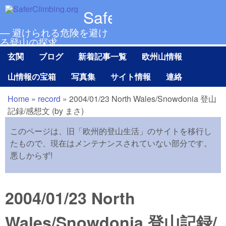
メインコンテンツに移動
SaferClimbing.org
— 避けられる危険を避け
る登山の探求
玄関
ブログ
新着記事一覧
欧州山情報
Main menu Ja
山情報の宝箱
写真集
サイト情報
連絡
Home
»
record
»
2004/01/23 North Wales/Snowdonia 登山
現在地
記録/感想文 (by まさ)
このページは、旧「欧州的登山生活」のサイトを移行し
たもので、現在はメンテナンスされていない部分です。
悪しからず!
2004/01/23 North
Wales/Snowdonia 登山記録/