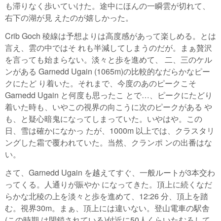
も滞りなく歩いていけた。途中にほんの一瞬雲が切れて、
右下の湖が見 えたのが嬉しかった。
Crib Goch 稜線は予想よりは高度感があって楽しめる。とは
言え、雲の中ではそ れも半減してしまうのだが。まぁ贅沢
を言っても始まらない。淡々と歩を進めて、 二、三のケル
ンがある Garnedd Ugain (1065m)の比較的なだらかなピー
クにたど り着いた。それまで、今度のあのピークこそ
Garnedd Ugain と何度も思ったこ とで…、ピークにたどり
着いた時も、いやこの視界の向こうに次のピークがある や
も、と疑心暗鬼になってしまっていた。いやはや。この
日、雪は確かになかっ たが、1000m 以上では、クラスタリ
ングした霜で覆われていた。当然、クランポ ンの出番はな
い。
さて、Garnedd Ugain を越えてすぐ、一般ルートが3本交わ
ってくる。人通りが賑やか になってきた。頂上に続くなだ
らかな北稜の上を淡々と歩を進めて、12:26 分、頂上を踏
む。視界30m。まぁ、頂上には違いない。登山電車の駅舎
(この時期 は閉鎖されている)付近に50人くらいたむろして