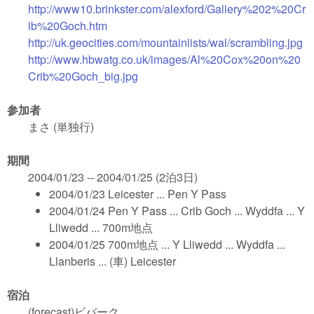
http://www10.brinkster.com/alexford/Gallery%202%20Cr
ib%20Goch.htm
http://uk.geocities.com/mountainlists/wal/scrambling.jpg
http://www.hbwatg.co.uk/images/Al%20Cox%20on%20
Crib%20Goch_big.jpg
参加者
まさ (単独行)
期間
2004/01/23 -- 2004/01/25 (2泊3日)
2004/01/23 Leicester ... Pen Y Pass
2004/01/24 Pen Y Pass ... Crib Goch ... Wyddfa ... Y
Lliwedd ... 700m地点
2004/01/25 700m地点 ... Y Lliwedd ... Wyddfa ...
Llanberis ... (車) Leicester
宿泊
(forecast)ビバーク