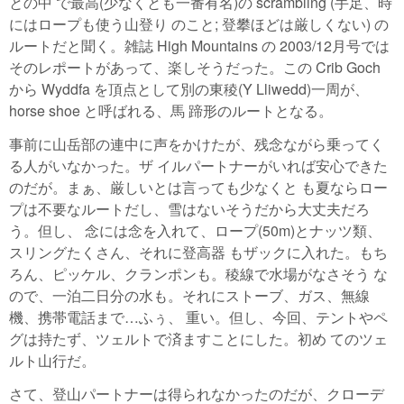
との中 で最高(少なくとも一番有名)の scrambling (手足、時
にはロープも使う山登り のこと; 登攀ほどは厳しくない) の
ルートだと聞く。雑誌 High Mountains の 2003/12月号では
そのレポートがあって、楽しそうだった。この Crib Goch
から Wyddfa を頂点として別の東稜(Y Lliwedd)一周が、
horse shoe と呼ばれる、馬 蹄形のルートとなる。
事前に山岳部の連中に声をかけたが、残念ながら乗ってく
る人がいなかった。ザ イルパートナーがいれば安心できた
のだが。まぁ、厳しいとは言っても少なくと も夏ならロー
プは不要なルートだし、雪はないそうだから大丈夫だろ
う。但し、 念には念を入れて、ロープ(50m)とナッツ類、
スリングたくさん、それに登高器 もザックに入れた。もち
ろん、ピッケル、クランポンも。稜線で水場がなさそう な
ので、一泊二日分の水も。それにストーブ、ガス、無線
機、携帯電話まで…ふぅ、 重い。但し、今回、テントやペ
グは持たず、ツェルトで済ますことにした。初め てのツェ
ルト山行だ。
さて、登山パートナーは得られなかったのだが、クローデ