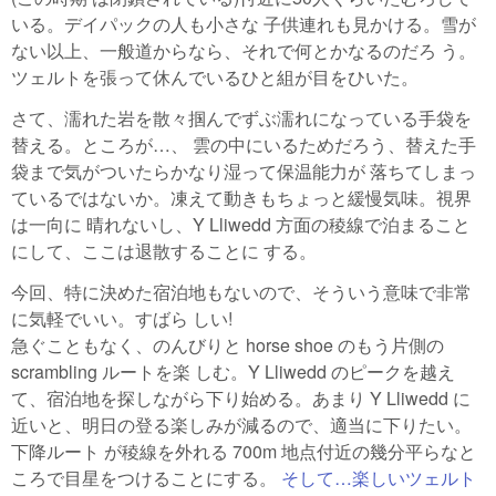
いる。デイパックの人も小さな 子供連れも見かける。雪が
ない以上、一般道からなら、それで何とかなるのだろ う。
ツェルトを張って休んでいるひと組が目をひいた。
さて、濡れた岩を散々掴んでずぶ濡れになっている手袋を
替える。ところが…、 雲の中にいるためだろう、替えた手
袋まで気がついたらかなり湿って保温能力が 落ちてしまっ
ているではないか。凍えて動きもちょっと緩慢気味。視界
は一向に 晴れないし、Y Lliwedd 方面の稜線で泊まること
にして、ここは退散することに する。
今回、特に決めた宿泊地もないので、そういう意味で非常
に気軽でいい。すばら しい!
急ぐこともなく、のんびりと horse shoe のもう片側の
scrambling ルートを楽 しむ。Y Lliwedd のピークを越え
て、宿泊地を探しながら下り始める。あまり Y Lliwedd に
近いと、明日の登る楽しみが減るので、適当に下りたい。
下降ルート が稜線を外れる 700m 地点付近の幾分平らなと
ころで目星をつけることにする。
そして…楽しいツェルト