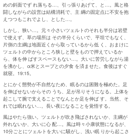
めの斜面でず れ落ちる…、引っ張りあげて、と…。風と格
闘しながらの設営は結構消耗で、主 綱の固定点に不安を抱
えつつもこれでよし、とした…。
しかし、狭い…。元々小さいツェルトのそれも半分は岩壁
で使えず、草の場所は その半分くらいで、平坦でもなく、
片側の主綱は地面近くから取っているから低 く、おまけに
ツェルトの中からところ狭しと壁をもので押えているか
ら、体を伸 ばすスペースもない…。大いに苦労しながら湯
を沸かし、α米とスープとの夕食 を済ませた。食後はすぐ
就寝。19:15。
とにかく態勢が不自然なため、眠るのは困難を極めた。足
を伸ばせないからその うち、足が吊りそうになる。上体を
起こして腕で支えることでなんとか足を伸ば す。当然、そ
れでは眠れない…。長い夜になることを覚悟する。
風はやたら強い。ツェルトが吹き飛ばされないか、主綱が
外れないか、大いに心 配…。風は時々小康状態になるが、
10分ごとにツェルトを大いに騒がし、浅い眠 りから起こさ