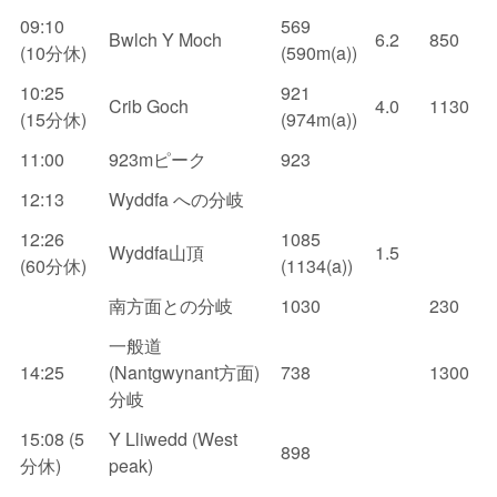
09:10
569
Bwlch Y Moch
6.2
850
(10分休)
(590m(a))
10:25
921
Crib Goch
4.0
1130
(15分休)
(974m(a))
11:00
923mピーク
923
12:13
Wyddfa への分岐
12:26
1085
Wyddfa山頂
1.5
(60分休)
(1134(a))
南方面との分岐
1030
230
一般道
14:25
(Nantgwynant方面)
738
1300
分岐
15:08 (5
Y Lliwedd (West
898
分休)
peak)