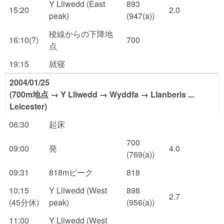
Y Lliwedd (East
893
15:20
2.0
peak)
(947(a))
稜線からの下降地
16:10(?)
700
点
19:15
就寝
2004/01/25
(700m地点 → Y Lliwedd → Wyddfa → Llanberis ...
Leicester)
06:30
起床
700
09:00
発
4.0
(769(a))
09:31
818mピーク
818
10:15
Y Lliwedd (West
898
2.7
(45分休)
peak)
(956(a))
11:00
Y Lliwedd (West