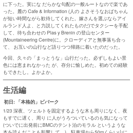
に下った。実にな だらかな勾配の一般ルートなので楽であ
った。麓の Cafe & Information (人の よさそうなおばちゃん
が短い時間ながら歓待してくれた。嫁さんを選ぶならアイ
ルランド人よ、と力説してくれたものだ)でタクシーを手配
して、待ち合わせの Plas y Brenin の登山センター
(Mountaineering Centre)に。クローディアと無事落ち合っ
て、 お互いの山行など語りつつ帰路に着いたのだった。
今回、久々の「まっとうな」山行だった。必ずしもよい景
色には恵まれなかった が、存分に愉しめた。初めての経験
もできたし。よかよか。
生活編
初日: 「本格的」ビバーク
1/23 深夜、ツェルトを固定するような木も周りになく、夜
もすでに遅く、周り に人がうろついているのも気になって
(ついでに出発前にBMCのテント泊のモラル というような
本を読んだことも影響して…)、駐車場から50mくらい山に