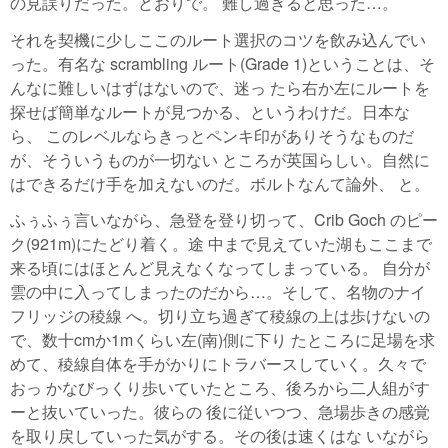
の見誤りだった。どおりで。 難し過ぎると思った…。
それを契機に少しここのルート選択のコツを飲み込んでい
った。有名な scrambling ルート(Grade 1)ということは、そ
んなに難しいはずはないので、迷っ たら右か左にルートを
探せば簡単なルートが見つかる、というわけだ。日本な
ら、 このレベルならきっとペンキ印がありそうなものだ
が、そういうものが一切ない ところが英国らしい。自然に
はできるだけ手を加えないのだ。ボルトなんて論外、 と。
ふぅふぅ言いながら、急登を登り切って、Crib Goch のピー
ク(921m)にたどり着く。途 中まで見えていた湖もここまで
来る頃にはほとんど見えなくなってしまっている。 自分が
雲の中に入ってしまったのだから…。そして、名物のナイ
フリッジの稜線 へ。切り立ち過ぎて稜線の上は歩けないの
で、数十cmか1mくらい左(南)側に下り たところに足場を求
めて、稜線自体を手がかりにトラバースしていく。久々で
おっ かなびっくり歩いていたところ、後ろから二人組がす
ーと抜いていった。彼らの 後に従いつつ、急場歩きの感覚
を取り戻していった気がする。その後は速くはな いながら