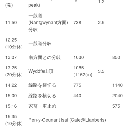
〃
1.2
(発)
peak)
一般道
11:50
(Nantgwynant方面)
738
2.5
分岐
12:25
一般道分岐
(10分休)
13:07
南方面との分岐
1030
850
13:25
1085
Wyddfa山頂
3.5
(20分休)
(1152(a))
14:22
線路を横切る
775
1140
15:00
線路を横切る
440
2040
15:16
家畜・車止め
575
15:35
Pen-y-Ceunant Isaf (Cafe@Llanberis)
(10分休)