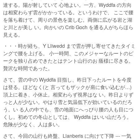
達する。陽が射していて 心地よい。一方、Wyddfa の方向
は相変わらず雲がかかっている。というわけで、 ここで腰
を落ち着けて、周りの景色を楽しむ。両側に広がる岩と湖
と川とが美し い。向かいの Crib Goch を通る人がちらほら
見える。
・・・時が経ち、Y Lliwedd まで雲が押し寄せてきたタイミ
ングで腰を上げる。 小一時間、このメジャーなルートのピ
ークを独り占めできたとはテント山行のお 蔭様に尽きる。
贅沢な時間であった。
さて、雲の中の Wyddfa 目指し、昨日下ったルートを今度
は登る。ほどなく(と 言ってもザックが肩に食い込むが…)
頂上に着き、小休止。相変わらず視界はな い。昨日よりず
っと人が少ない。やはり雪と気温低下が効いているのだろ
う。い る人の中でも、雪の地面にへっぴり腰の人も目につ
くし。初めての冬山としては、 Wyddfa はいい山だろう。
危険が少なく、人は多い。
さて、今回の山行も終盤、Llanberis に向けて下降 --- 一気