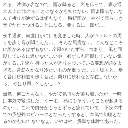
れる。片側が岩なので、雨が降ると、岩を伝って、底が通
常以上に 濡れることになるかも知れない。雨よ降るな…な
んて祈りが通ずるはずもなく、 時折雨が、やがて雪らしき
音でたたきつけることになる。要するに、嵐だ…。
夜半過ぎ、何度目かに目を覚ました時、人がツェルトの周
りを歩く音が聞こえた…。 そんな馬鹿な…。こんなところ
に誰か来るはずもない…? 風のいたずら、つまり、 風と同
期しているに違いない…いや、必ずしも同期していない気
がする…? 銃を 持った人が周りを歩いている妄想が頭をよ
ぎる。背筋をかなり冷たいものが走っ た。よく聴くと、歩
く音は砂利道を歩く音だ。周りに砂利など存在しないか
ら、 やはり風…? しかし…?
当然、何ごともなく、やがて気持ちが落ち着いたが、一時
は本気で緊張した。うー む、私にもそういうことが起きる
のか…。これで自分がもっとずっと疲れていて、 不安の中
での予想外のビバークとなったりすると、本気で幻聴とな
るのかも知れ ないなぁ。いやはや、貴重な体験であった。