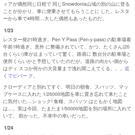
ィアが偶然同じ日程で 同じSnowdonia山域の別の山に登る
ことが分かり、車に便乗させてもらうことに した。レスタ
ーから車で4時間…大した偶然もあったものだ。
1/23
レスター発21時過ぎ。Pen Y Pass (Pen-y-pass) の駐車場着
午前1時過ぎ。意外 に整備されていて、かつ、たくさん(20
台くらい)車が止まっていて驚く。路肩に 数台分の駐車場と
便所くらいかと予想していたのだが。道路の向かい側から
はディ スコか何かの大音量まで洩れ聞こえてくる。。。
近
くでビバー ク。
クローディアと別れてすぐ、明日の朝食、スパッツ、マッ
プケースに入れた 1/25000地図を車に置き忘れて来たこと
に気付いた…ショック! 食糧、スパッツ はともかく地図
は…。実は今回、たまたま1/50000地図を別の場所に入れて
いて、 助かった。不幸中の幸いだった。
1/24