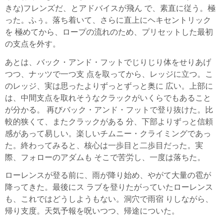
きな)フレンズだ、とアドバイスが飛ん で、素直に従う。極
った。ふぅ。落ち着いて、さらに直上にヘキセントリック
を 極めてから、ロープの流れのため、プリセットした最初
の支点を外す。
あとは、バック・アンド・フットでじりじり体をせりあげ
つつ、ナッツで一つ支 点を取ってから、レッジに立つ。こ
のレッジ、実は思ったよりずっとずっと奥に 広い。上部に
は、中間支点を取れそうなクラックがいくらでもあること
が分かる。 再びバック・アンド・フットで登り抜けた。比
較的狭くて、またクラックがある 分、下部よりずっと信頼
感があって易しい。楽しいチムニー・クライミングであっ
た。終わってみると、核心は一歩目と二歩目だった。実
際、フォローのアダムも そこで苦労し、一度は落ちた。
ローレンスが登る前に、雨が降り始め、やがて大量の雹が
降ってきた。最後にス ラブを登りたがっていたローレンス
も、これではどうしようもない。洞穴で雨宿 りしながら、
帰り支度。天気予報を呪いつつ、帰途についた。