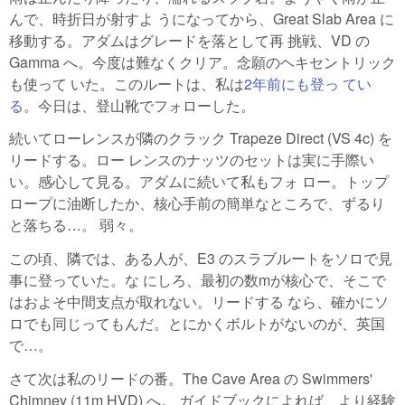
んで、時折日が射すよ うになってから、Great Slab Area に
移動する。アダムはグレードを落として再 挑戦、VD の
Gamma へ。今度は難なくクリア。念願のヘキセントリック
も使って いた。このルートは、私は
2年前にも登っ てい
る
。今日は、登山靴でフォローした。
続いてローレンスが隣のクラック Trapeze Direct (VS 4c) を
リードする。ロー レンスのナッツのセットは実に手際い
い。感心して見る。アダムに続いて私もフォ ロー。トップ
ロープに油断したか、核心手前の簡単なところで、ずるり
と落ちる…。 弱々。
この頃、隣では、ある人が、E3 のスラブルートをソロで見
事に登っていた。な にしろ、最初の数mが核心で、そこで
はおよそ中間支点が取れない。リードする なら、確かにソ
ロでも同じってもんだ。とにかくボルトがないのが、英国
で…。
さて次は私のリードの番。The Cave Area の Swimmers'
Chimney (11m HVD) へ。 ガイドブックによれば、より経験