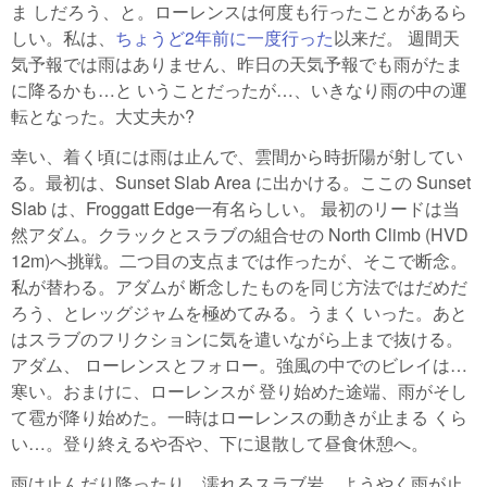
ま しだろう、と。ローレンスは何度も行ったことがあるら
しい。私は、
ちょうど2年前に一度行った
以来だ。 週間天
気予報では雨はありません、昨日の天気予報でも雨がたま
に降るかも…と いうことだったが…、いきなり雨の中の運
転となった。大丈夫か?
幸い、着く頃には雨は止んで、雲間から時折陽が射してい
る。最初は、Sunset Slab Area に出かける。ここの Sunset
Slab は、Froggatt Edge一有名らしい。 最初のリードは当
然アダム。クラックとスラブの組合せの North Climb (HVD
12m)へ挑戦。二つ目の支点までは作ったが、そこで断念。
私が替わる。アダムが 断念したものを同じ方法ではだめだ
ろう、とレッグジャムを極めてみる。うまく いった。あと
はスラブのフリクションに気を遣いながら上まで抜ける。
アダム、 ローレンスとフォロー。強風の中でのビレイは…
寒い。おまけに、ローレンスが 登り始めた途端、雨がそし
て雹が降り始めた。一時はローレンスの動きが止まる くら
い…。登り終えるや否や、下に退散して昼食休憩へ。
雨は止んだり降ったり、濡れるスラブ岩。ようやく雨が止