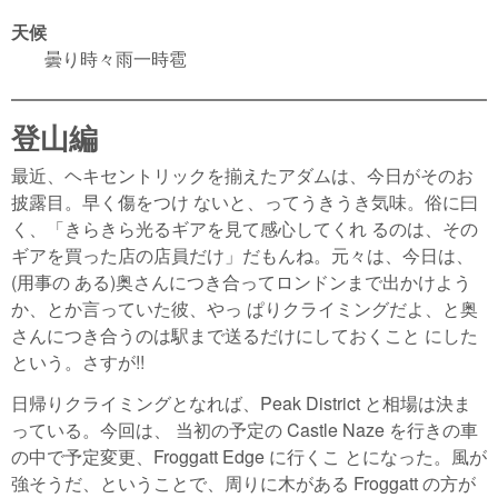
天候
曇り時々雨一時雹
登山編
最近、ヘキセントリックを揃えたアダムは、今日がそのお
披露目。早く傷をつけ ないと、ってうきうき気味。俗に曰
く、「きらきら光るギアを見て感心してくれ るのは、その
ギアを買った店の店員だけ」だもんね。元々は、今日は、
(用事の ある)奥さんにつき合ってロンドンまで出かけよう
か、とか言っていた彼、やっ ぱりクライミングだよ、と奥
さんにつき合うのは駅まで送るだけにしておくこと にした
という。さすが!!
日帰りクライミングとなれば、Peak District と相場は決ま
っている。今回は、 当初の予定の Castle Naze を行きの車
の中で予定変更、Froggatt Edge に行くこ とになった。風が
強そうだ、ということで、周りに木がある Froggatt の方が