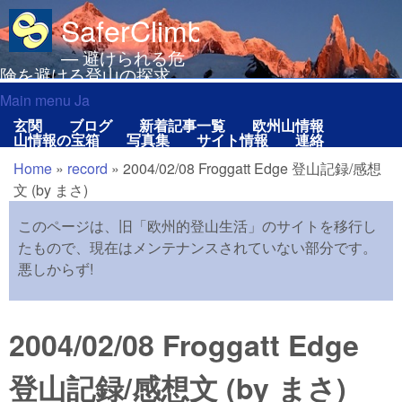
メインコンテンツに移動
SaferClimbing.org
— 避けられる危
険を避ける登山の探求
Main menu Ja
Main menu Ja
玄関
ブログ
新着記事一覧
欧州山情報
山情報の宝箱
写真集
サイト情報
連絡
Home
»
record
»
2004/02/08 Froggatt Edge 登山記録/感想
現在地
文 (by まさ)
このページは、旧「欧州的登山生活」のサイトを移行し
たもので、現在はメンテナンスされていない部分です。
悪しからず!
2004/02/08 Froggatt Edge
登山記録/感想文 (by まさ)