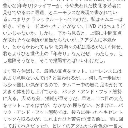
豊かな(年寄り)クライマーが、今や失われた技 術を若者に
見せてやるのに最適、とユーモラスな表現で書かれてい
る…つまりク ラシックルートってわけだ。私はチムニーは
好き。でもリードはやったことがな い。HVD とはちょうど
いいじゃないか。しかし、下から見ると、上部に中間支点
が取れそうな場所が見当たらないが…? アダムに本気か
い、とからかわれてもや る気満々の私は揺るがない! 何せ、
君らよりひと世代上の「年寄り」なんだぜ、 わたしゃ。も
し危険そうなら、そこで撤退すればいいわけだし。
まず背を伸ばして、最初の支点をセット。ローレンスには
あまり意味ないんでは? と言われるが…、何しろ一歩目か
ら少々難しい気がするので。チムニー中の岩に 足をかけて
大きく体を持ち上げてから、バック・アンド・フット態勢
に入る。広 めな分、消耗が早そうだ。早速、二つ目の支点
をセット…するはずが、なかなか 極らない。おまけに、バ
ック・アンド・フット態勢では、後ろに持ったヘキセン ト
リックを取るのが、これまたひと苦労だ(登る前に、前に回
しておくべきだっ た!)。ビレイのアダムから青色の(一番大