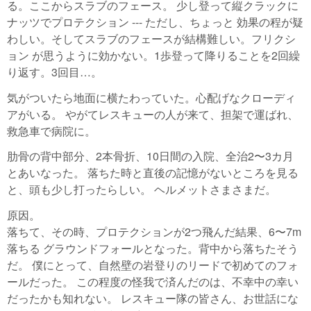
る。ここからスラブのフェース。 少し登って縦クラックに
ナッツでプロテクション --- ただし、ちょっと 効果の程が疑
わしい。そしてスラブのフェースが結構難しい。フリクシ
ョン が思うように効かない。1歩登って降りることを2回繰
り返す。3回目…。
気がついたら地面に横たわっていた。心配げなクローディ
アがいる。 やがてレスキューの人が来て、担架で運ばれ、
救急車で病院に。
肋骨の背中部分、2本骨折、10日間の入院、全治2〜3カ月
とあいなった。 落ちた時と直後の記憶がないところを見る
と、頭も少し打ったらしい。 ヘルメットさまさまだ。
原因。
落ちて、その時、プロテクションが2つ飛んだ結果、6〜7m
落ちる グラウンドフォールとなった。背中から落ちたそう
だ。 僕にとって、自然壁の岩登りのリードで初めてのフォ
ールだった。 この程度の怪我で済んだのは、不幸中の幸い
だったかも知れない。 レスキュー隊の皆さん、お世話にな