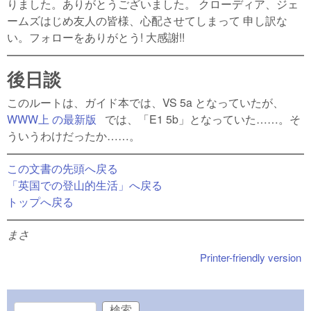
りました。ありがとうございました。 クローディア、ジェ
ームズはじめ友人の皆様、心配させてしまって 申し訳な
い。フォローをありがとう! 大感謝!!
後日談
このルートは、ガイド本では、VS 5a となっていたが、
WWW上 の最新版
(link is external)
では、「E1 5b」となっていた……。そ
ういうわけだったか……。
この文書の先頭へ戻る
「英国での登山的生活」へ戻る
トップへ戻る
まさ
Printer-friendly version
検索