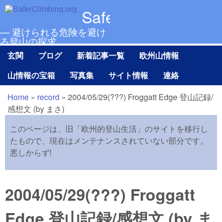
メインコンテンツに移動
SaferClimbing.org
— 避けられる危険を避け
る登山の探求
玄関
ブログ
新着記事一覧
欧州山情報
Main menu Ja
山情報の宝箱
写真集
サイト情報
連絡
Home
»
record
»
2004/05/29(???) Froggatt Edge 登山記録/
現在地
感想文 (by まさ)
このページは、旧「欧州的登山生活」のサイトを移行し
たもので、現在はメンテナンスされていない部分です。
悪しからず!
2004/05/29(???) Froggatt
Edge 登山記録/感想文 (by ま