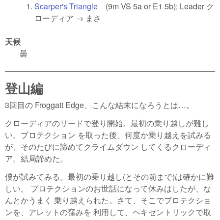
Scarper's Triangle
(link is external)
(9m VS 5a or E1 5b); Leader ク
ローディア → まさ
天候
曇
登山編
3回目の Froggatt Edge、こんな結末になろうとは…。
クローディアのリードで登り開始。最初の乗り越しが難し
い。プロテクション を取った後、何度か乗り越えを試みる
が、そのたびに諦めてクライムダウン してくるクローディ
ア。結局諦めた。
僕が試みてみる。最初の乗り越し(とその前まで)は確かに難
しい。 プロテクションのお世話になって休みはしたが、な
んとかうまく 乗り越えられた。さて、そこでプロテクショ
ンを、アレットの窪みを 利用して、ヘキセントリックで取