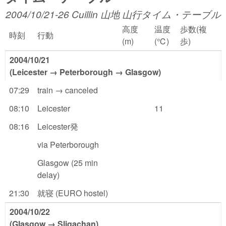
2004/10/21-26 Cuillin 山地 山行タイム・テーブル
高度
温度
歩数(複
時刻
行動
(m)
(℃)
歩)
2004/10/21
(Leicester → Peterborough → Glasgow)
07:29
train → canceled
08:10
Leicester
11
08:16
Leicester発
via Peterborough
Glasgow (25 min
delay)
21:30
就寝 (EURO hostel)
2004/10/22
(Glasgow → Sligachan)