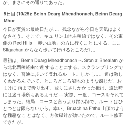
が、まさにその通りであった。
5日目 (10/25): Beinn Dearg Mheadhonach, Beinn Dearg
Mhor
今日が実質の最終日だが…、残念ながら今日も天気はよく
なさそう。そこで、キュ リン山地主稜線ではなく、その東
側の Red Hills 「赤い山地」の方に行くこと にする。ここ
Sligachan からなら歩いて行けるところだし。
最初は、Beinn Dearg Mheadhonach へ Sron a' Bhealain か
ら北北西稜経由で達 することにする。スクランブリングで
はなく、普通に歩いて登れるルート。しか し…、道は激し
くぬかるんでいて、ところどころ沼地のような感じだ。お
まけに 雨まで降り出す。登りにさしかかった後は、道は時
には迷う場所もあるようだ --- 実際、一度、コースをそれて
しまった。結局、コースと言うより踏み跡で、ルー トはひ
とつとは限らないから。幸い、Bruach na Frithe 山頂のよう
な極悪なこ とはなく、方位磁針が効いたので、ルート修正
できたが。