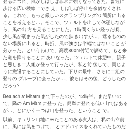
登るにつれ、風がしばしば非常に強くなってきた。普通に
歩ける広い稜線上でさ え、しばしば停止を余儀なくされ
る。これで、もっと厳しいスクランブリングの 箇所に出る
ことを考えると…。そこで、ツェルトを出して休憩しなが
ら、風の出 方を見ることにした。1時間くらい経った頃、
少し風が弱まった気がしたので歩 き出すが…、遮るものの
ない場所に出ると、時折、風の強さは半端ではないこと が
分かった。というわけで、高度800m付近で諦めて、もと来
た道を降りることに あいなった。ツェルトで休憩中、親子
と思しき二人組が登って行ったが、私と前 後して、同じよ
うに撤退することにしていた。下りの最中、さらに二組の
登りの グループに会ったが…、彼らはその後、どうしたの
だろう?
Bealach a' Mhaim まで下ったのが、12時半。まだ早いの
で、隣の Am Màm に登っ た。簡単に登れる低い山ではある
が…、とにかく一つは山を登った、ということ で。
以前、キュリン山地に来たことのある友人は、私の出立前
に、風には気をつけて、 とアドバイスをくれていたものだ