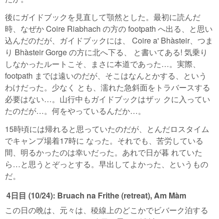
後にガイドブックを見直して顎然とした。最初に読んだ
時、なぜか Coire Riabhach の方の footpath へ出る、と思い
込んだのだが、ガイドブックには、 Coire a' Bhàsteir、つま
り Bhàsteir Gorge の方に北へ下る、 と書いてある! 気乗り
しなかったルートこそ、まさに本道であった…。実際、
footpath までは遠いのだが、そこはなんとかする、という
わけだった。少なく とも、濡れた急斜面をトラバースする
必要はない…。山行中もガイドブックはザッ クに入ってい
たのだが…。何をやっているんだか…。
15時頃には帰れると思っていたのだが、とんだロスタイム
でキャンプ場着17時に なった。それでも、苦労している
間、明るかったのは幸いだった。あれで日が暮 れていた
ら…と思うとぞっとする。早出してよかった、というもの
だ。
4日目 (10/24): Bruach na Frithe (retreat), Am Màm
この日の晩は、元々は、稜線上のどこかでビバーク泊する