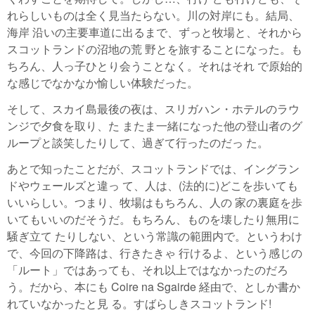
れらしいものは全く見当たらない。川の対岸にも。結局、
海岸 沿いの主要車道に出るまで、ずっと牧場と、それから
スコットランドの沼地の荒 野とを旅することになった。も
ちろん、人っ子ひとり会うことなく。それはそれ で原始的
な感じでなかなか愉しい体験だった。
そして、スカイ島最後の夜は、スリガハン・ホテルのラウ
ンジで夕食を取り、た またま一緒になった他の登山者のグ
ループと談笑したりして、過ぎて行ったのだっ た。
あとで知ったことだが、スコットランドでは、イングラン
ドやウェールズと違っ て、人は、(法的に)どこを歩いても
いいらしい。つまり、牧場はもちろん、人の 家の裏庭を歩
いてもいいのだそうだ。もちろん、ものを壊したり無用に
騒ぎ立て たりしない、という常識の範囲内で。というわけ
で、今回の下降路は、行きたきゃ 行けるよ、という感じの
「ルート」ではあっても、それ以上ではなかったのだろ
う。だから、本にも Coire na Sgairde 経由で、としか書か
れていなかったと見 る。すばらしきスコットランド!