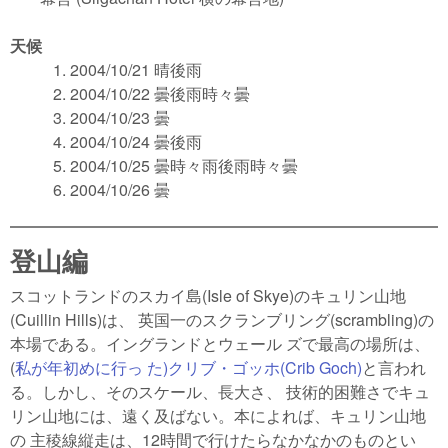
天候
2004/10/21 晴後雨
2004/10/22 曇後雨時々曇
2004/10/23 曇
2004/10/24 曇後雨
2004/10/25 曇時々雨後雨時々曇
2004/10/26 曇
登山編
スコットランドのスカイ島(Isle of Skye)のキュリン山地
(Cuillin Hills)は、 英国一のスクランブリング(scrambling)の
本場である。イングランドとウェール ズで最高の場所は、
(
私が年初めに行っ た)クリブ・ゴッホ(Crib Goch)
と言われ
る。しかし、そのスケール、長大さ、 技術的困難さでキュ
リン山地には、遠く及ばない。本によれば、キュリン山地
の 主稜線縦走は、12時間で行けたらなかなかのものとい