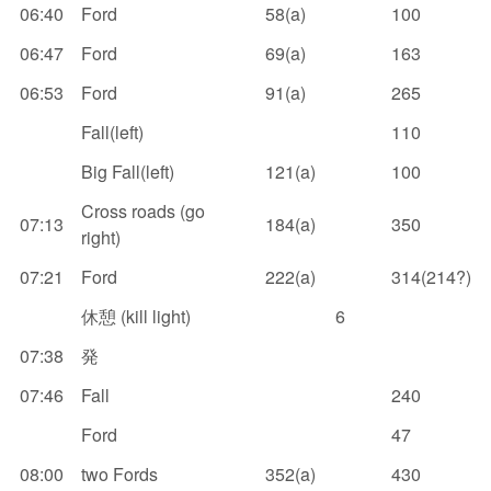
06:40
Ford
58(a)
100
06:47
Ford
69(a)
163
06:53
Ford
91(a)
265
Fall(left)
110
Big Fall(left)
121(a)
100
Cross roads (go
07:13
184(a)
350
right)
07:21
Ford
222(a)
314(214?)
休憩 (kill light)
6
07:38
発
07:46
Fall
240
Ford
47
08:00
two Fords
352(a)
430