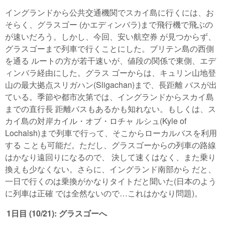
イングランドから公共交通機関でスカイ島に行くには、お
そらく、グラスゴー (かエディンバラ)まで飛行機で飛ぶの
が速いだろう。しかし、今回、安い航空券 が見つからず、
グラスゴーまで列車で行くことにした。ブリテン島の西側
を通る ルートの方が若干速いが、値段の関係で東側、エデ
ィンバラ経由にした。グラス ゴーからは、キュリン山地登
山の最大拠点スリガハン(Sligachan)まで、長距離 バスが出
ている。季節や都市次第では、イングランドからスカイ島
までの直行長 距離バスもあるかも知れない。もしくは、ス
カイ島の対岸カイル・オブ・ロチャ ルシュ(Kyle of
Lochalsh)まで列車で行って、そこからローカルバスを利用
する ことも可能だ。ただし、グラスゴーからの列車の路線
はかなり遠回りになるので、 決して速くはなく、また乗り
換えも少なくない。さらに、イングランド南部から だと、
一日で行くのは乗換がかなりタイトだと聞いた(日本のよう
に列車は正確 では全然ないので…これはかなり問題)。
1日目 (10/21): グラスゴーへ