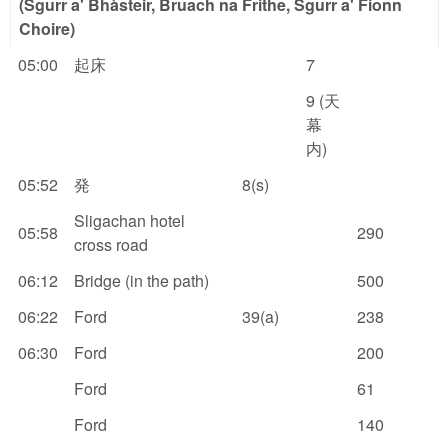
(Sgurr a' Bhàsteir, Bruach na Frithe, Sgurr a' Fionn
Choire)
05:00
起床
7
9 (天
幕
内)
05:52
発
8(s)
Sligachan hotel
05:58
290
cross road
06:12
Bridge (in the path)
500
06:22
Ford
39(a)
238
06:30
Ford
200
Ford
61
Ford
140