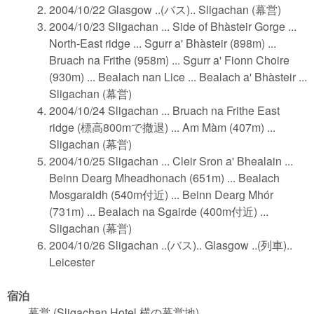
2004/10/22 Glasgow ..(バス).. Sligachan (幕営)
2004/10/23 Sligachan ... Side of Bhàsteir Gorge ...
North-East ridge ... Sgurr a' Bhàsteir (898m) ...
Bruach na Frithe (958m) ... Sgurr a' Fionn Choire
(930m) ... Bealach nan Lice ... Bealach a' Bhàsteir ...
Sligachan (幕営)
2004/10/24 Sligachan ... Bruach na Frithe East
ridge (標高800mで撤退) ... Am Màm (407m) ...
Sligachan (幕営)
2004/10/25 Sligachan ... Cleir Sron a' Bhealain ...
Beinn Dearg Mheadhonach (651m) ... Bealach
Mosgaraidh (540m付近) ... Beinn Dearg Mhór
(731m) ... Bealach na Sgairde (400m付近) ...
Sligachan (幕営)
2004/10/26 Sligachan ..(バス).. Glasgow ..(列車)..
Leicester
宿泊
幕営 (Sligachan Hotel 横の幕営地)