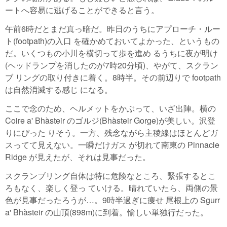
ートへ容易に逃げることができると言う。
午前6時だとまだ真っ暗だ。昨日のうちにアプローチ・ルー
ト(footpath)の入口 を確かめておいてよかった、というもの
だ。いくつもの小川を横切って歩を進め るうちに夜が明け
(ヘッドランプを消したのが7時20分頃)、やがて、スクラン
ブ リングの取り付きに着く。8時半。その前辺りで footpath
は自然消滅する感じ になる。
ここで念のため、ヘルメットをかぶって、いざ出陣。横の
Coire a' Bhàsteir のゴルジ(Bhàsteir Gorge)が美しい。沢登
りにぴった りそう。一方、残念ながら主稜線はほとんどガ
スってて見えない。一瞬だけガス が切れて南東の Pinnacle
Ridge が見えたが、それは見事だった。
スクランブリング自体は特に危険なところ、緊張するとこ
ろもなく、楽しく登っ ていける。晴れていたら、両側の景
色が見事だったろうが…。9時半過ぎに痩せ 尾根上の Sgurr
a' Bhàsteir の山頂(898m)に到着。愉しい単独行だった。