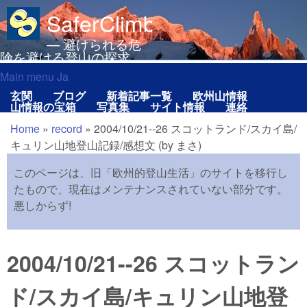
メインコンテンツに移動
SaferClimbing.org
— 避けられる危
険を避ける登山の探求
Main menu Ja
Main menu Ja
玄関
ブログ
新着記事一覧
欧州山情報
山情報の宝箱
写真集
サイト情報
連絡
Home
»
record
»
2004/10/21--26 スコットランド/スカイ島/
現在地
キュリン山地登山記録/感想文 (by まさ)
このページは、旧「欧州的登山生活」のサイトを移行し
たもので、現在はメンテナンスされていない部分です。
悪しからず!
2004/10/21--26 スコットラン
ド/スカイ島/キュリン山地登