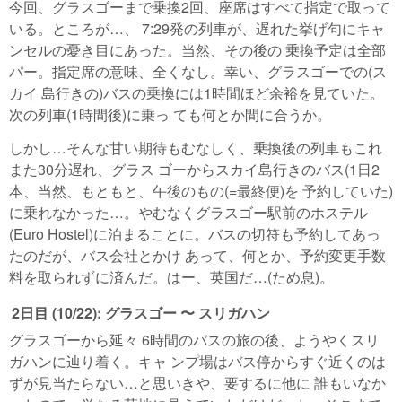
今回、グラスゴーまで乗換2回、座席はすべて指定で取って
いる。ところが…、 7:29発の列車が、遅れた挙げ句にキャ
ンセルの憂き目にあった。当然、その後の 乗換予定は全部
パー。指定席の意味、全くなし。幸い、グラスゴーでの(ス
カイ 島行きの)バスの乗換には1時間ほど余裕を見ていた。
次の列車(1時間後)に乗っ ても何とか間に合うか。
しかし…そんな甘い期待もむなしく、乗換後の列車もこれ
また30分遅れ、グラス ゴーからスカイ島行きのバス(1日2
本、当然、もともと、午後のもの(=最終便)を 予約していた)
に乗れなかった…。やむなくグラスゴー駅前のホステル
(Euro Hostel)に泊まることに。バスの切符も予約してあっ
たのだが、バス会社とかけ あって、何とか、予約変更手数
料を取られずに済んだ。はー、英国だ…(ため息)。
2日目 (10/22): グラスゴー 〜 スリガハン
グラスゴーから延々 6時間のバスの旅の後、ようやくスリ
ガハンに辿り着く。キャ ンプ場はバス停からすぐ近くのは
ずが見当たらない…と思いきや、要するに他に 誰もいなか