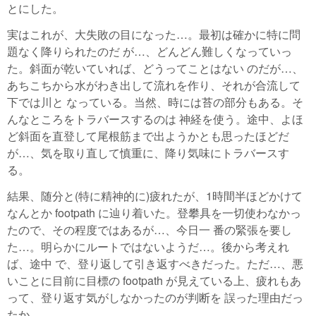
とにした。
実はこれが、大失敗の目になった…。最初は確かに特に問
題なく降りられたのだ が…、どんどん難しくなっていっ
た。斜面が乾いていれば、どうってことはない のだが…、
あちこちから水がわき出して流れを作り、それが合流して
下では川と なっている。当然、時には苔の部分もある。そ
んなところをトラバースするのは 神経を使う。途中、よほ
ど斜面を直登して尾根筋まで出ようかとも思ったほどだ
が…、気を取り直して慎重に、降り気味にトラバースす
る。
結果、随分と(特に精神的に)疲れたが、1時間半ほどかけて
なんとか footpath に辿り着いた。登攀具を一切使わなかっ
たので、その程度ではあるが…、今日一 番の緊張を要し
た…。明らかにルートではないようだ…。後から考えれ
ば、途中 で、登り返して引き返すべきだった。ただ…、悪
いことに目前に目標の footpath が見えている上、疲れもあ
って、登り返す気がしなかったのが判断を 誤った理由だっ
たか。