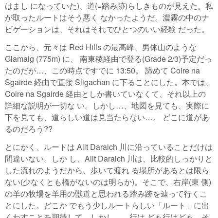
はまし になっていた)、道(=踏み跡)らしきものが見えた。私
が取ったルートはそう悪く なかったようだ。濃霧の中のナ
ビゲーションは、それはそれでひとつのいい経験 だった。
ここから、元々は Red Hills の最高峰、男体山のような
Glamaig (775m) に、 南東稜経由で登る(Grade 2/3)予定だっ
たのだが…、この時点ですでに 13:50。 諦めて Coire na
Sgairde 経由で直接 Sligachan に下ることにした。本では、
Coire na Sgairde 経由としか書いていなくて、それ以上の
詳細な説明が一切な い。しかし…、地図を見ても、実際に
下を見ても、道らしい道は見当たらない…。 どこに道があ
るのだろう??
とにかく、ルートは Allt Daraich 川に沿っていることだけは
間違いない。しか し、Allt Daraich 川は、比較的しっかりと
した流れのようだから、歩いて渡れ る場所があるとは限ら
ない(少なくとも橋がないのは明らか)。そこで、右岸(東 側)
の羊の牧場を羊用の獣道と思われる踏み跡を辿って行くこ
とにした。どこか でもう少しルートらしい「ルート」に出
くわすことを期待して。しかし…、行け ども行けども、そ