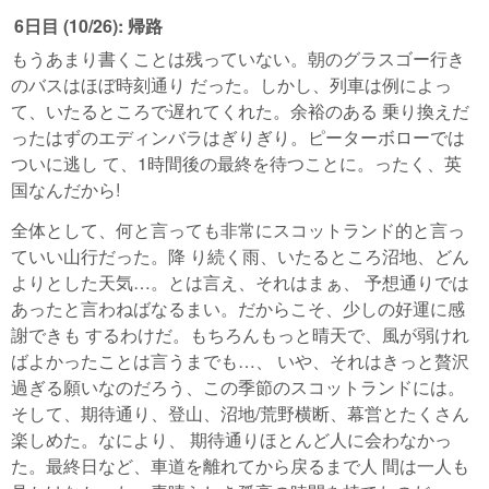
6日目 (10/26): 帰路
もうあまり書くことは残っていない。朝のグラスゴー行き
のバスはほぼ時刻通り だった。しかし、列車は例によっ
て、いたるところで遅れてくれた。余裕のある 乗り換えだ
ったはずのエディンバラはぎりぎり。ピーターボローでは
ついに逃し て、1時間後の最終を待つことに。ったく、英
国なんだから!
全体として、何と言っても非常にスコットランド的と言っ
ていい山行だった。降 り続く雨、いたるところ沼地、どん
よりとした天気…。とは言え、それはまぁ、 予想通りでは
あったと言わねばなるまい。だからこそ、少しの好運に感
謝できも するわけだ。もちろんもっと晴天で、風が弱けれ
ばよかったことは言うまでも…、 いや、それはきっと贅沢
過ぎる願いなのだろう、この季節のスコットランドには。
そして、期待通り、登山、沼地/荒野横断、幕営とたくさん
楽しめた。なにより、 期待通りほとんど人に会わなかっ
た。最終日など、車道を離れてから戻るまで人 間は一人も