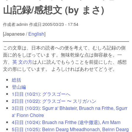
山記録/感想文 (by まさ)
作成者:
admin
作成日:
2005/03/23 - 17:54
[Japanese /
English
]
この文章は、日本の読者への便を考えて、むしろ記録の側
面に的をしぼっていま す。無味乾燥な点は御容赦を。一
方、
英 文の方
は人に読んでもらうことを前提にした、感想
文の形にしています。 よろしければあわせてどうぞ。
総括
登山編
1日目 (10/21): グラスゴーへ
2日目 (10/22): グラスゴー 〜 スリガハン
3日目 (10/23): Sgurr a' Bhàsteir, Bruach na Frithe, Sgurr
a' Fionn Choire
4日目 (10/24): Bruach na Frithe (途中撤退), Am Mam
5日目 (10/25): Beinn Dearg Mheadhonach, Beinn Dearg