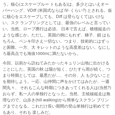
う。核心(エスケープルー トもある)は、多少とはいえオー
バーハング、VDiff (米国式ならば IV- くらい?) とされる。仮
に核心をエスケープしても、Diff は登らなくてはいけな
い。スク ランブリングとしては、最強のレベルと言ってい
い。当然、ロープ携行は必須。 日本で言えば、槍穂縦走の
ような感じか。ただし、英国の例にもれず、梯子、鎖 はも
ちろん、ペンキ印さえ一切ない。つまり、技術的にはずっ
と困難。一方、大 キレットのような高度差はない。なにし
ろ最高点でも海抜1000mに満たないから。
今回、以前から訪ねてみたかったキュリン山地に出かける
ことにした。英国の秋 は陽が短く、ひたすら雨が続く。つ
まり時期としては、最悪だが…、その分、人 も少ないこと
を期待しよう。一応、山仲間に声をかけてはみたが、一週
間丸々、 それもこんな時期につきあってくれる人は(当然?)
おらず、私一人の単独行となっ た。当然、主稜線縦走は無
理なので、山歩き(hill walking)から簡単なスクラン ブリン
グまでとなる。これだけ長い期間の登山単独行は初めてで
もあり、それも 楽しみだ。