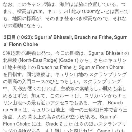
なお、このキャンプ場は、海岸ほぼ脇に位置している。つ
まり、標高ほぼ0m。キュ リン山地が1000mないとは言って
も、地図の標高が、そのまま登るべき標高なの で、それな
りの運動になろう。
3日目 (10/23): Sgurr a' Bhàsteir, Bruach na Frithe, Sgurr
a' Fionn Choire
5時起床で6時前に発つ。今日の目標は、Sgurr a' Bhàsteir の
北東稜 (North-East Ridge) (Grade 1) から、さらにキュリン
山地主稜線上の Bruach na Frithe と Sgurr a' Fionn Choire
を目指す。同北東稜は、キュリン山地の スクランブリング
の最高の入門コースのひとつらしい。スクランブリング
中、天 候が悪くなければ、主稜線の素晴らしい眺めも楽し
めるはずだ。加えて、このルー トは、スリガハンからキュ
リン山地への最も近いアクセスでもある。一方、 Bruach
na Frithe は、キュリン山地上、唯一の三角柱(日本で言う三
角点。人の 背以上の高さの柱が立つ)がある。Sgurr a'
Fionn Choire には、Grade 2 また は 3 の短いスクランブリ
ングの場所がある。もし難しいと感じれば、Grade 1 のル