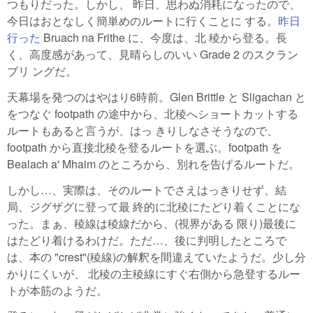
つもりだった。しかし、 昨日、思わぬ消耗になったので、
今日はおとなしく簡単めのルートに行くことに する。
昨日
行った
Bruach na Frithe に、今度は、北 稜から登る。長
く、高度感があって、見晴らしのいい Grade 2 のスクラン
ブリ ングだ。
天幕場を発つのはやはり6時前。Glen Brittle と Sligachan と
をつなぐ footpath の途中から、北稜へショートカットする
ルートもあると言うが、はっ きりしなさそうなので、
footpath から直接北稜を登るルートを選ぶ。footpath を
Bealach a' Mhaim のところから、別れを告げるルートだ。
しかし…、実際は、そのルートでさえはっきりせず、結
局、ジグザグに登って最 終的に北稜にたどり着くことにな
った。まぁ、稜線は稜線だから、(視界がある 限り)最後に
はたどり着けるわけだ。ただ…、後に判明したところで
は、本の "crest"(稜線)の解釈を間違えていたようだ。少し分
かりにくいが、 北稜の主稜線にすぐ右側から急登するルー
トが本筋のようだ。