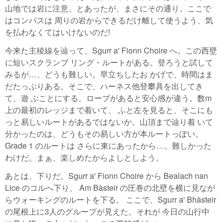
山地では岩に注意、とあったが、まさにその通り。ここで
はコンパスは 周りの岩からできるだけ離して使うよう、気
を払わなくてはいけないのだ!
今来た主稜線を辿って、Sgurr a' Fionn Choire へ。この西壁
に短いスクランブ リング・ルートがある。登ろうと試して
みるが…、どうも難しい。早立ちしたお かげで、時間はま
だたっぷりある。そこで、ハーネス他登攀具を出してき
て、遊 ぶことにする。ロープがあると安心感が違う。数m
上の最初のレッジまで着いて、 ふと左を見ると、そこにも
っと易しいルートがあるではないか。山頂まで辿り着 いて
分かったのは、どうもその易しい方が本ルートっぽい。
Grade 1 のルートは さらに東にあったから…。難しかった
わけだ。まぁ、楽しめたからよしとしよう。
あとは、下りだ。Sgurr a' Fionn Choire から Bealach nan
Lice のコルへ下り、 Am Bàsteir の圧巻の北壁を横に見なが
らウォーキングのルートを下る。 ここで、Sgurr a' Bhàsteir
の尾根上に3人のグループが見えた。それが 今日の山行中