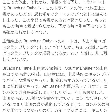
ここで大休止。それから、尾根を南に下り、トラバースし
て Bruach na Frithe へ。このトラバースの時、北斜面上に
雪があったので、思わずキック・ステップ などして遊んで
しまった。この季節でも雪があるとは驚きだった。もっと
もこの 時点で気温5℃だから、下がる時は氷点下になって
も確かにおかしくはない。
主稜線上の Bruach na Frithe へのルートは、うまく選べば
スクランブリングな しでいけそうだが、ちょっと迷いこめ
ばスクランブリングが必要になるか、とい う感じ。別に難
しくはないが。
Bruach na Frithe 山頂(958m)着は、Sgurr a' Bhàsteir の山頂
を出てか ら約30分後。山頂横には、非常時(?)にキャンプが
できそうな場所があった。相 変わらずガスっているが、た
まに切れ目があって、Am Bàsteir 方面が見 えたりする。コ
ンパスで方向を確認しようとしたが…、どうもおかしい。
山頂か ら2、3歩離れて初めて気付いた。コンパスが狂って
いる! つまり山頂の岩が磁化 しているようで、コンパスの向
きが正常ではなかったのだ。ガイドブックには、 キュリン