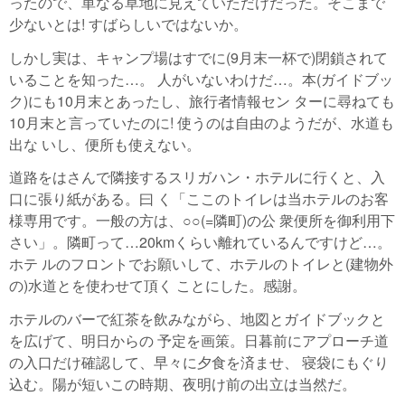
ったので、単なる草地に見えていただけだった。そこまで
少ないとは! すばらしいではないか。
しかし実は、キャンプ場はすでに(9月末一杯で)閉鎖されて
いることを知った…。 人がいないわけだ…。本(ガイドブッ
ク)にも10月末とあったし、旅行者情報セン ターに尋ねても
10月末と言っていたのに! 使うのは自由のようだが、水道も
出な いし、便所も使えない。
道路をはさんで隣接するスリガハン・ホテルに行くと、入
口に張り紙がある。曰 く「ここのトイレは当ホテルのお客
様専用です。一般の方は、○○(=隣町)の公 衆便所を御利用下
さい」。隣町って…20kmくらい離れているんですけど…。
ホテ ルのフロントでお願いして、ホテルのトイレと(建物外
の)水道とを使わせて頂く ことにした。感謝。
ホテルのバーで紅茶を飲みながら、地図とガイドブックと
を広げて、明日からの 予定を画策。日暮前にアプローチ道
の入口だけ確認して、早々に夕食を済ませ、 寝袋にもぐり
込む。陽が短いこの時期、夜明け前の出立は当然だ。