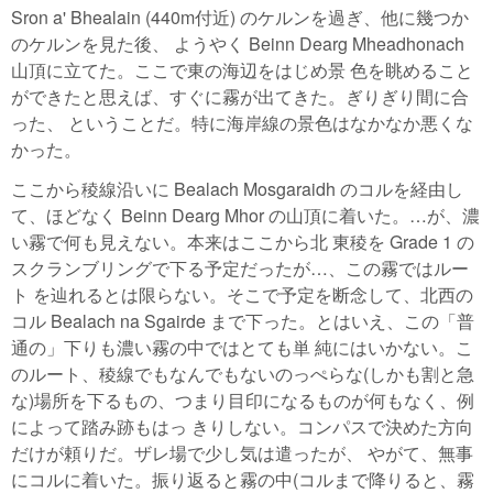
Sron a' Bhealain (440m付近) のケルンを過ぎ、他に幾つか
のケルンを見た後、 ようやく Beinn Dearg Mheadhonach
山頂に立てた。ここで東の海辺をはじめ景 色を眺めること
ができたと思えば、すぐに霧が出てきた。ぎりぎり間に合
った、 ということだ。特に海岸線の景色はなかなか悪くな
かった。
ここから稜線沿いに Bealach Mosgaraidh のコルを経由し
て、ほどなく Beinn Dearg Mhor の山頂に着いた。…が、濃
い霧で何も見えない。本来はここから北 東稜を Grade 1 の
スクランブリングで下る予定だったが…、この霧ではルー
ト を辿れるとは限らない。そこで予定を断念して、北西の
コル Bealach na Sgairde まで下った。とはいえ、この「普
通の」下りも濃い霧の中ではとても単 純にはいかない。こ
のルート、稜線でもなんでもないのっぺらな(しかも割と急
な)場所を下るもの、つまり目印になるものが何もなく、例
によって踏み跡もはっ きりしない。コンパスで決めた方向
だけが頼りだ。ザレ場で少し気は遣ったが、 やがて、無事
にコルに着いた。振り返ると霧の中(コルまで降りると、霧