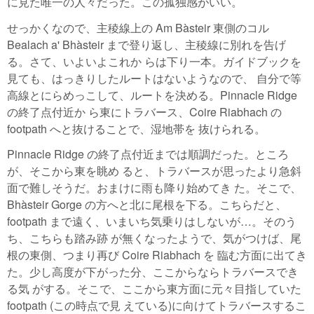
に見た唯一の人々だった。この孤独感がいい。
せっかくなので、主稜線上の Am Bàsteir 東側のコル
Bealach a' Bhàsteir まで登り返し、主稜線に別れを告げ
る。さて、いよいよこれか らは下り一本。ガイドブックを
見ても、はっきりしたルートはないようなので、 自分で等
高線とにらめっこして、ルートを決める。Pinnacle Ridge
の終了点付近か ら東にトラバース、Coire Riabhach の
footpath へと抜けることで、湿地帯を 抜けられる。
Pinnacle Ridge の終了点付近までは順調だった。ところ
が、そこから東を眺め ると、トラバースが思ったより急斜
面で難しそうだ。おまけに雨も降り始めてき た。そこで、
Bhàsteir Gorge の方へと北に尾根を下る。こちらだと、
footpath まで遠く、いまいち気乗りはしないが…。そのう
ち、こちらも踏み跡 が無くなったようで、気がつけば、尾
根の東側、つまり再び Coire Riabhach を 臨む方面に出てき
た。少し高度が下がった分、ここからならトラバースでき
る気 がする。そこで、ここから東方面に元々目指していた
footpath (この時点で見 えている)に向けてトラバースするこ