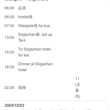
06:00
起床
06:20
hostel発
07:00
Glasgow発 by bus
Sligachan着, set up
13:00
Tent
To Sligachan hotel
15:30
for tea
Dinner at Sligachan
18:30
hotel
11
(天
22:30
就寝
幕
内)
2004/10/23