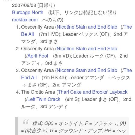
2007/09/08 (日帰り)
Burbage North
(link is external)
(以下、リンクは特記しない限り
rockfax.com
(link is external)
へのもの)
Obscenity Area (
Nicotine Stain and End Slab
(link is
)/
The
Be All
(link is external)
(7m HVD); Leader ベックス (OF)、2nd ア
external
マンダ、3rd まさ
Obscenity Area (
Nicotine Stain and End Slab
(link is external)
)/
April Fool
(link is external)
(8m VD); Leader ルーク (OF)、2nd
アンディ、3rd まさ
Obscenity Area (
Nicotine Stain and End Slab
(link is
)/
The
End All
(link is external)
(7m HS 4a); Leader アマンダ → ベックス
external
→ まさ (GF)、2nd アマンダ
The Grotto Area (
Tharf Cake and Brooks' Layback
(link is external)
)/
Left Twin Crack
(link is external)
(9m S); Leader まさ (OF)、2nd
ルーク、3rd アンディ
様式
: O(s) = オンサイト, F = フラッシュ, (A)
= (助言少々), G = グラウンド・アップ, HP = ヘッ