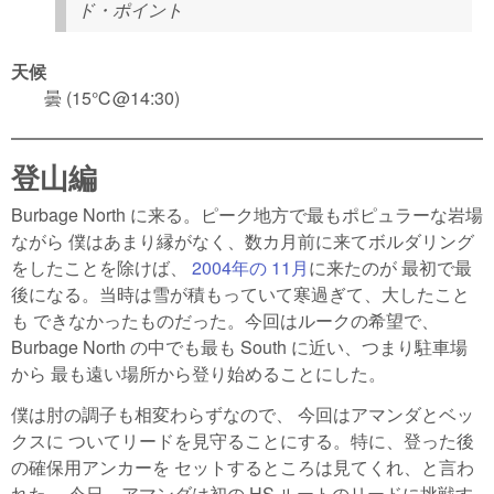
ド・ポイント
天候
曇 (15℃@14:30)
登山編
Burbage North に来る。ピーク地方で最もポピュラーな岩場
ながら 僕はあまり縁がなく、数カ月前に来てボルダリング
をしたことを除けば、
2004年の 11月
に来たのが 最初で最
後になる。当時は雪が積もっていて寒過ぎて、大したこと
も できなかったものだった。今回はルークの希望で、
Burbage North の中でも最も South に近い、つまり駐車場
から 最も遠い場所から登り始めることにした。
僕は肘の調子も相変わらずなので、 今回はアマンダとベッ
クスに ついてリードを見守ることにする。特に、登った後
の確保用アンカーを セットするところは見てくれ、と言わ
れた。 今日、アマンダは初の HS ルートのリードに挑戦す