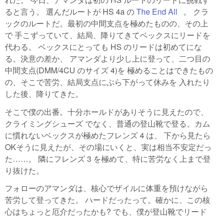
ると言う。 選んだルートが HS 4a の
The End All
(link is
。 クラ
ックのルートだ。最初の中間支点を極めたものの、その上
external)
で 手こずっていて、結局、降りてきてベックスにリードを
代わる。 ベックスにとっても HS のリードは初めてにな
る。決意の差か、 アマンダより少し上に登って、二つ目の
中間支点(DMM/4CU のサイズ 4)を 極めることはできたもの
の、そこで苦労、結局支点にぶら下がって休みを 入れたり
した後、降りてきた。
そこで僕の出番。十分ホールドがありそうに見えたので、
クライミングシューズ でなく、普通の登山靴で登る。カム
に慣れないベックスが極めたフレンズ 4 は、 下から見たら
OKそうに見えたが、その場にいくと、実は相当不安定だっ
た……。 隣にフレンズ 3 を極めて、特に苦労なく上まで登
り抜けた。
フォローのアマンダは、核心でザイルに体重を預けながら
苦労して登ってきた。 ハードだったって。確かに、この核
心はちょっと厄介だったかも? でも、僕が登山靴でリード