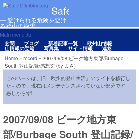
メインコンテンツに移動
SaferClimbing.org
— 避けられる危険を避け
る登山の探求
Main menu Ja
Main menu Ja
玄関
ブログ
新着記事一覧
欧州山情報
山情報の宝箱
写真集
サイト情報
連絡
Home
»
record
»
2007/09/08 ピーク地方東部/Burbage
現在地
South 登山記録/感想文 (by まさ)
このページは、旧「欧州的登山生活」のサイトを移行し
たもので、現在はメンテナンスされていない部分です。
悪しからず!
2007/09/08 ピーク地方東
部/Burbage South 登山記録/