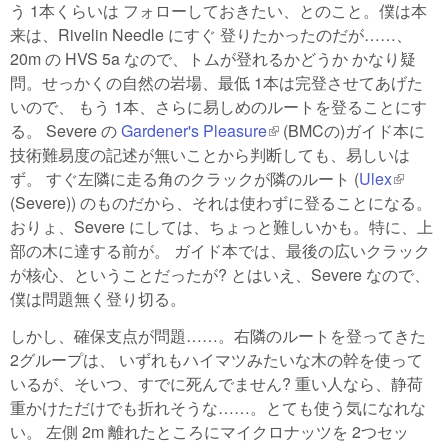
う 1本くらいは フォローしておきたい、とのこと。僕は本
来は、Rivelin Needle にすぐ 登りたかったのだが……、
20m の HVS 5a なので、トムが登れるかどうか かなり疑
問。せっかくの自然の岩場、最低 1本は完登させてあげた
いので、 もう 1本、さらに易しめのルートを登ることにす
る。 Severe の
Gardener's Pleasure
(link is external)
(BMCの)ガイド本に
技術難易度の記述が無いことから判断しても、易しいは
ず。 すぐ左隣に走る角のクラックが隣のルート (
Ulex
(link is
(Severe)) のものだから、それは使わずに登ることになる。
external
おりょ、Severe にしては、ちょっと難しいかも。特に、上
部の木に達する前が。 ガイド本では、最後の広いクラック
が核心、ということだったが? とはいえ、Severe なので、
僕は問題無く登り切る。
しかし、確保支点が問題……。右隣のルートを登ってきた
2グループは、 いずれもハイマツみたいな木の幹を使って
いるが、そいつ、すでに死んでません? 重い人なら、静荷
重かけただけでも折れそうな……。とても使う気になれな
い。 左側 2m 離れたところにマイクロナッツを 2つセッ