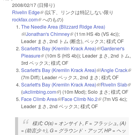
2008/02/17 (日帰り)
Rivelin Edge
(link is external)
(以下、リンクは特記しない限り
rockfax.com
(link is external)
へのもの)
The Needle Area (Blizzard Ridge Area)
(link is external)
/
Jonathan's Chimney
(link is external)
(11m HS 4b (VS 4c));
Leader まさ, 2nd トム (断念), ベックス; 様式 OF
Scarlett's Bay (Kremlin Krack Area)
(link is external)
/
Gardener's
Pleasure
(link is external)
(10m S (HS 4b)); Leader まさ, 2nd トム,
3rd ベックス; 様式 OF
Scarlett's Bay (Kremlin Krack Area)
(link is external)
/
Angle Crack
(lin
(7m Diff); Leader ベックス, 2nd まさ; 様式 OF
ext
Scarlett's Bay (Kremlin Krack Area)
(link is external)
/
Rivelin Slab
(lin
(
ukclimbing.com
(link is external)
) (10m Mod); Solo まさ; 様式 OF
ext
Face Climb Area
(link is external)
/
Face Climb No.2
(link is external)
(7m VS 4c);
Leader まさ, 2nd ベックス; 様式 OF
様式
: O(s) = オンサイト, F = フラッシュ, (A)
= (助言少々), G = グラウンド・アップ, HP = ヘッ