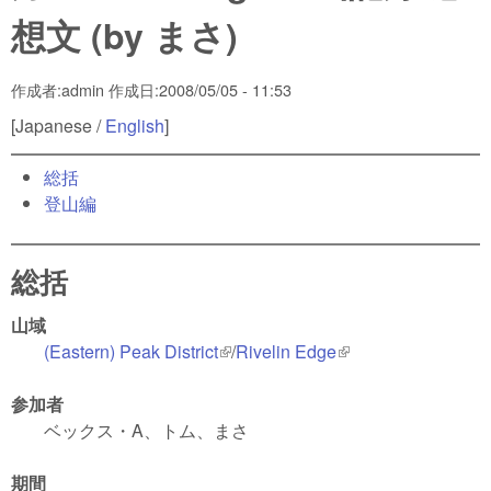
想文 (by まさ)
作成者:
admin
作成日:
2008/05/05 - 11:53
[Japanese /
English
]
総括
登山編
総括
山域
(Eastern) Peak District
(link is external)
/
Rivelin Edge
(link is external)
参加者
ベックス・A、トム、まさ
期間