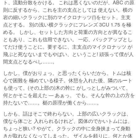
ト、流動分散をかける。 これは悪くないのだが、ABC の原
則に反するから、これを主の支点としては 使えない。横の
岩の細いクラックに別のマイクロナッツ(!)をセット、主支
点とする。 別の浅い横クラックにフレンズ 3CU 1.75 を極
める。 しかし、セットした方向と荷重の方向とが異なるこ
ともあり、これも信用できない。 一応、バックアップとし
てだけ使うことに。要するに、主支点のマイクロナッツ が
飛ぶと死なないまでもやばい、ということ! 頑張って僕が人
間支点となるべし……。
しかし、僕がおりょっ、と思ったくらいだから、トムは核
心で困難を 極めている様子。休憩を入れた後、隣のルート
も使って、(その上部の)木の幹に がしっとしがみついて、
何とかそこを超えた — あぁっ、 でも、そんな幹の上の方を
持たないで……。梃の原理が働くから……。
しかも、話はそこで終わらない。上部の広いクラックは、
僕なら体ごと 入れられるけれど、図体のでかいトムには、
ちょっと狭い? やがて、クラックの中に全身挟まって身動
きが取れなくなってしまった。 ザイルを頼りに、何とか体