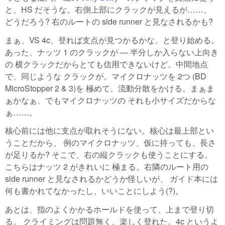
と、HS だそうな。右側上部にクラックが見えるが……、
どうだろう? 右のルートの side runner と見なされるかも?
まぁ、VS 4c、登れば支点が見つかるかな、と登り始める。
あった、ナッツ 1 のクラックが — 半分しか入らない上向き
の 横クラックだからとても信用できないけど。中間地点
で、同じような クラックが。マイクロナッツを 2つ (BD
MicroStopper 2 & 3)を 極めて、流動分散をかける。まぁま
ぁかなぁ、でもマイクロナッツの それも小サイズだからな
ぁ……。
核心前には他に支点が取れそうにない。核心は最上部とい
うことだから、 例のマイクロナッツ、仮に持っても、長さ
が足りるか? そこで、右の縦クラックも使うことにする。
こちらはナッツ 2 がきれいに 極まる。右隣のルート用の
side runner と見なされるかどうか怪しいが、 ガイド本には
何も書かれてなかったし、いいことにしよう(?)。
あとは、指のよくかかるホールドを使って、上まで登り切
る。 クライミングは問題無く、楽しく登れた。4c というよ