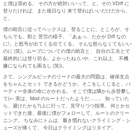
と僕は奨める。 その方が絶対いいって、と。その VDiff に
登りたければ、また後日なり 来て登ればいいだけだから、
と。
僕の助言に従ってベックスは、登ることに。ところが、そ
ちらでも、割と 苦労の様子。「あぁっ、たかが Diff なの
に!」と怒号が出てくる出てくる。 そんな怒らなくてもいい
のに (笑)。ムーブについての僕の助言と、 自分の工夫とで
最終的には登り切る。よかったね (いや、これ以上、 不機
嫌になられても困るし (笑))。
さて、シングルピッチのリードの最大の問題は、確保支点
をちゃんとセット できるかどうか。そこをしくじると、パ
ーティー全体の命にかかわる。 そこで僕は隣から歩登攀し
て(← 実は、Mod のルートだったようだ……。 知っていた
ら、避けたかも?)上に行って、見守りつつ指導。 何とかセ
ットできた後、最後に僕がフォローして、ルートのクリー
ニング。 ちなみにトムは、履き慣れないクライミング・シ
ューズが痛くて、 今日はクライミングはリタイア。