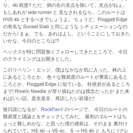
り、4b 程度? ただ、例の右の支点を除いて、支点がねぇ。
もしあれが side runner と 見なされるなら、このルートは
HVS 4b とするべきでしょうよ。 ちょうど、Froggatt Edge
の有名な Sunset Slab と同じような シチュエーションなの
だから! まぁ、でも、あれはよし、ということに しておきた
いかな、今日のところは!?
ベックスが特に問題無くフォローしてきたところで、 今日
のクライミングはお開きとした。
このリベリン・エッジ、僕はなかなか気に入った。林の上
にあるところとか、 色々な難易度のルートが豊富にあると
ころとか、Froggatt Edge に似ている。 柱状岩があるところ
まで! Rivelin Needle が登り損ねたのは残念だったが また来
ればいい話。是非是非、再訪したい岩場だ!
後日談になるが、
RockFax
(link is external)
のページで、 今日のルートの
難易度と議論とをチェックしてみた。 最初の 2ルートはち
ょっと難しめかな、と思った僕の感覚は、そのまま 裏付け
られていて、HS 4b → VS 4c、 S → HS 4b と もろに 1グレ