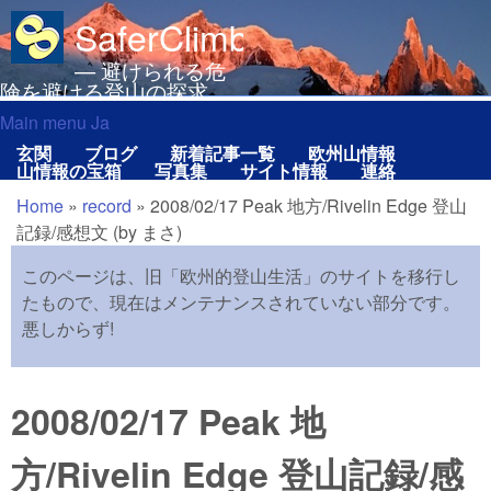
メインコンテンツに移動
SaferClimbing.org
— 避けられる危
険を避ける登山の探求
Main menu Ja
Main menu Ja
玄関
ブログ
新着記事一覧
欧州山情報
山情報の宝箱
写真集
サイト情報
連絡
Home
»
record
»
2008/02/17 Peak 地方/Rivelin Edge 登山
現在地
記録/感想文 (by まさ)
このページは、旧「欧州的登山生活」のサイトを移行し
たもので、現在はメンテナンスされていない部分です。
悪しからず!
2008/02/17 Peak 地
方/Rivelin Edge 登山記録/感