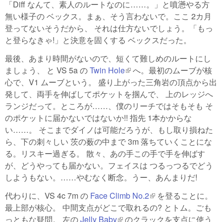
「Diff なんて、素人のルートなのに……。」と噴懣やる方
無い様子の ベックス。まぁ、そう言わないで。ここ 2カ月
登ってないそうだから、 それは仕方ないでしょう。「もっ
と登らなきゃ!」と決意を固くする ベックスだった。
最後、あまり時間がないので、短くて難しめのルートにし
ましょう、 と VS 5a の
Twin Hole
(link is external)
へ。最初のムーブが核
心で、V1 ムーブという。 盛り上がった三角岩の頂点から出
発して、両手を伸ばしてポケットを掴んで、 上のレッジへ
ランジだって。ところが……、僕のリーチではそもそも そ
のポケットに届かないではないか!! 指先 1本かからな
い……。 そこまでダイノは可能だろうが、もし取り損ねた
ら、下の刺々しい 茨の薮の中まで 3m 落ちていくことにな
る。リスキー過ぎる。 散々、あの手この手で手を伸ばす
が、どうやっても届かない。フェイスは つるっつるでどう
しようもない。……やむなく断念。うー、あんまりだ!
代わりに、VS 4c 7m の
Face Climb No.2
(link is external)
を登ることに。
最上部が核心。 中間支点がどこで取れるの? とトム。ごも
っともな疑問。 左の
Jelly Baby
(link is external)
のクラックを支点に使う