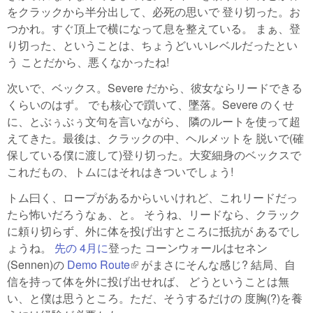
をクラックから半分出して、必死の思いで 登り切った。お
つかれ。すぐ頂上で横になって息を整えている。 まぁ、登
り切った、ということは、ちょうどいいレベルだったとい
う ことだから、悪くなかったね!
次いで、ベックス。Severe だから、彼女ならリードできる
くらいのはず。 でも核心で躓いて、墜落。Severe のくせ
に、とぶぅぶぅ文句を言いながら、 隣のルートを使って超
えてきた。最後は、クラックの中、ヘルメットを 脱いで(確
保している僕に渡して)登り切った。大変細身のベックスで
これだもの、トムにはそれはきついでしょう!
トム曰く、ロープがあるからいいけれど、これリードだっ
たら怖いだろうなぁ、と。 そうね、リードなら、クラック
に頼り切らず、外に体を投げ出すところに抵抗が あるでし
ょうね。
先の 4月に
登った コーンウォールはセネン
(Sennen)の
Demo Route
(link is external)
がまさにそんな感じ? 結局、自
信を持って体を外に投げ出せれば、 どうということは無
い、と僕は思うところ。ただ、そうするだけの 度胸(?)を養