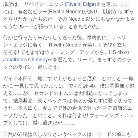
場所は、
リベリン・エッジ (Rivelin Edge)
(link is external)
を選ぶ。ここ
には、有名なピラー(Rivelin Needle)があり、以前から ずっ
と登りたかったものだ。その Needle 以外にもなかなかよさ
そうな ルートが揃っている、ときたものだ。
何かと行ったり来たりして迷った後、最終的に、リベリ
ン・エッジに着く。 Rivelin Needle が美しくそびえ立ち、
そそる! でもまずはウォーミング・アップから。HS 4b の
Jonathan's Chimney
(link is external)
を選んで、リード。まっすぐのクラ
ックのライン。易しそう。
ガイド本曰く、地上すぐ上がちょっと厄介、とのこと — 確
かに 一見して思ったよりは。でも所詮 4b、僕は問題無く超
える……が、 セカンドのトムには大問題になってしまっ
て、結局断念。続くベックスは 何とか落ちずに登り切って
きた。本人曰く、今までで外の岩場で登った中で 最難のム
ーブだった、とのこと。それは何より! ウォーミング・アッ
プとしては、厳し過ぎだが……。
自然の岩場は久しぶりというベックスは、リードの前にも