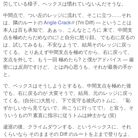
労している様子。ヘックスは慣れていないんだそうな。
中間点で、つい左のレッジに流れて、そこに立つ……それ
は、隣のルートの
Angle Crack
(link is external)
(7m Diff) — ということは
本人は百も承知で、あぁっ、こんなところに 来て、中間支
点を極めたらだめなのに! と自分に怒り顔。 でも右に戻るの
は、試してみるも、不安なようで、結局そのレッジに戻っ
てくる。 とりあえず中間支点を極めてから、右に戻って、
支点を外して、もう一回 極めたら? と僕がアドバイス — 厳
密には
反則
ですけど、 とは内心思うも、それが最善の手か
と。
で、ベックスはそうしようとするも、中間支点を極めた後
でも、右に戻るのが 大変そうで、結局、元のレッジに戻っ
てくる。(自分に)大怒り。 下で見守る彼氏のトムに、「恥
ずかしいから見てないで、向こうに行ってて!」 と宣う。そ
ういうもの?! 素直に指示に従うトムは紳士かな (笑)
逡巡の後、クライムダウンする、というベックスに、それ
くらいなら そのままその Diff のルートを上まで登りなよ、