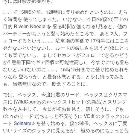
うには経験が必要かも。
ここで 15時5分前。12時頃に登り始めたというのに、えら
く時間を 使ってしまった。 いけない、今日の(僕の)至上の
目的 Rivelin Needle を 登る時間が無くなる! 見ると、他の
パーティーがちょうど登り始めたところで、 あと 2人、フ
ォローするという……。駐車場の関係で 17時半にはここを
発たないといけないし、ルートの厳しさを思うと(僕にとっ
ても楽でないし、 ましてセカンドがフォローできるかどう
か? 懸垂下降でギア回収の可能性高し)、 今すぐにでも登ら
ないといけないのに……。15時15分までに登り始められそ
うなら 登ろうか、と昼食休憩とする。と少し待ってみる
も、当然無理なので、 断念することに。
では、ベックス、今度は君のリード。ベックスはクリスマ
スに (WildCountryの)ヘックス 1セット(の新品)とスリング
数本を入手して、 今日が初お目見え。嬉しそうに、でも
(久々のリードで)ちょっと不安そうに VDiff のクラックのル
ート
Solitaire
(link is external)
を登り始める。僕の確保。ヘックスに丁度
いいサイズのクラックに見えるが、 極めるのにちょっと苦