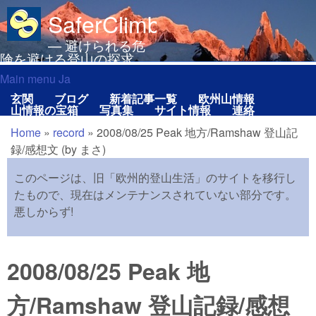
メインコンテンツに移動
SaferClimbing.org
— 避けられる危
険を避ける登山の探求
Main menu Ja
Main menu Ja
玄関
ブログ
新着記事一覧
欧州山情報
山情報の宝箱
写真集
サイト情報
連絡
Home
»
record
»
2008/08/25 Peak 地方/Ramshaw 登山記
現在地
録/感想文 (by まさ)
このページは、旧「欧州的登山生活」のサイトを移行し
たもので、現在はメンテナンスされていない部分です。
悪しからず!
2008/08/25 Peak 地
方/Ramshaw 登山記録/感想