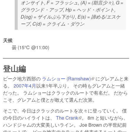
オンサイト, F = フラッシュ, (A) = (助言少々), G =
グラウンド・アップ, Hp = ヘッド・ポイント,
D(og) = ザイルぶら下がり, E(s) = 諦める/エスケ
ープ, C(d) = クライム・ダウン
天候
曇 (15℃ @11:00)
登山編
ピーク地方西部の
ラムショー (Ramshaw)
(link is external)
にグレアムと来
る。
2007年4月
以来1年半ぶり。 その時もグレアムと一緒
だった。 ラムショーはクラックのルートで有名だ。 だから
こそ、グレアムと僕とが敢えて選んだ次第。
そこで、今日はクラックのルートを次々に登っていく。 僕
の今日のハイライトは、
The Crank
(link is external)
。 8m と短いながら、
ハンドジャムの大変美しいライン。 Joe Brown の半世紀前
のルートで、 ピーク地方のクラックを代表するルートの一