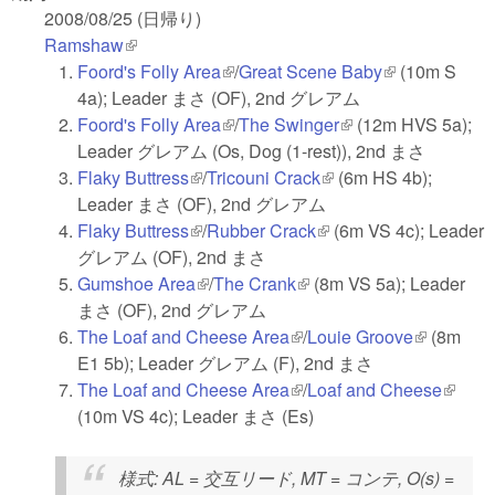
2008/08/25 (日帰り)
Ramshaw
(link is external)
Foord's Folly Area
(link is external)
/
Great Scene Baby
(link is
(10m S
4a); Leader まさ (OF), 2nd グレアム
external)
Foord's Folly Area
(link is external)
/
The Swinger
(link is external)
(12m HVS 5a);
Leader グレアム (Os, Dog (1-rest)), 2nd まさ
Flaky Buttress
(link is external)
/
Tricouni Crack
(link is external)
(6m HS 4b);
Leader まさ (OF), 2nd グレアム
Flaky Buttress
(link is external)
/
Rubber Crack
(link is external)
(6m VS 4c); Leader
グレアム (OF), 2nd まさ
Gumshoe Area
(link is external)
/
The Crank
(link is external)
(8m VS 5a); Leader
まさ (OF), 2nd グレアム
The Loaf and Cheese Area
(link is external)
/
Louie Groove
(link is
(8m
E1 5b); Leader グレアム (F), 2nd まさ
external)
The Loaf and Cheese Area
(link is external)
/
Loaf and Cheese
(link is
(10m VS 4c); Leader まさ (Es)
extern
様式
: AL = 交互リード, MT = コンテ, O(s) =