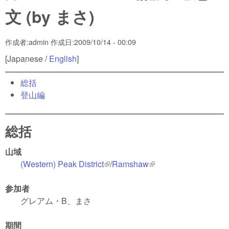
文 (by まさ)
作成者:
admin
作成日:
2009/10/14 - 00:09
[Japanese /
English
]
総括
登山編
総括
山域
(Western) Peak District
(link is external)
/
Ramshaw
(link is external)
参加者
グレアム・B、まさ
期間