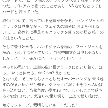
つだ。 グレアムは登ったことがあり、VS ながらとっても
ハードと 言っていた。
取付について、言っている意味が分かる。 ハンドジャムの
クラックは見事ながら、フェイスの部分に およそ何もな
い……。必然的に手足ともクラックを使うのが登る 唯一の
方法ということだ。
そして登り始める。ハンドジャムを極め、フットジャムを
極め、 少しずつ登っていく。当然中間支点は申し分ない。
しかしハード。確かにハード! とってもハード!!
やっとの思いで、上部の広い横クラックにたどり着く。ほ
っ。 やっと休める。5m? 6m? 長かった……。
とはいえ、そこからちょっとしたオーバーハングを 乗り越
すのがまた厄介だと知る。クラックに深く手を突っ込めば
突っ込むほど、当然角度が増すわけで。しかしここで落ち
る のは許せない。気合いで乗り切り、上まで登り抜けた。
短くてシャープ。素晴らしいルートだった!