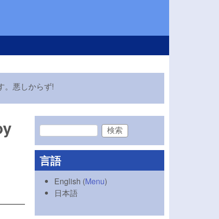
。悪しからず!
by
検索
検索フォーム
言語
English
(
Menu
)
日本語