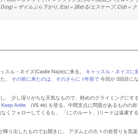
og) = ザイルぶら下がり, E(s) = 諦める/エスケープ, C(d) = 
・ネイズ(Castle Naze)に来る。
キャッスル・ネイズに
った。
その前に来たのは、そのさらに 1年前で
今回が 3回目に
し、 少し湿りがちな天気なもので、軽めのクライミングにする
の
Keep Arête
(link is external)
(VS 4b) を登る。中間支点に問題があるものの
なくフォローしてくるも、 「(このルート、)リードは遠慮す
頃に雨が降り出したものでお開きに。 アダムとの久々の岩登りを気