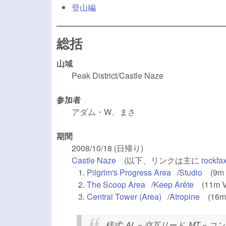
登山編
総括
山域
Peak District/Castle Naze
参加者
アダム・W、まさ
期間
2008/10/18 (日帰り)
Castle Naze
(link is external)
(以下、リンクは主に
rockfa
Pilgrim's Progress Area
(link is external
/
Studio
(link i
(9m 
The Scoop Area
(link is external)
/
Keep Arête
(link is e
(11m V
Central Tower (Area)
(link is external)
/
Atropine
(link is
(16m
様式
: AL = 交互リード, MT = コン