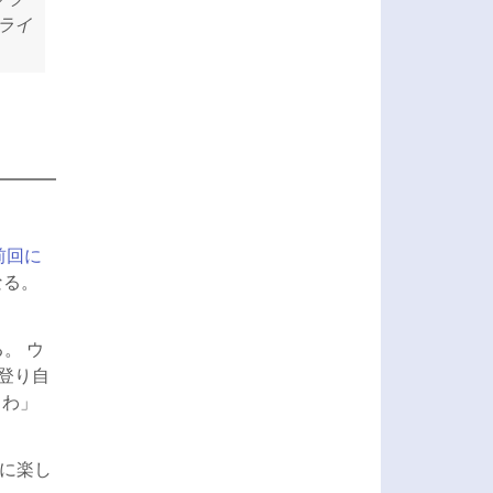
クライ
前回に
なる。
。 ウ
岩登り自
るわ」
楽に楽し