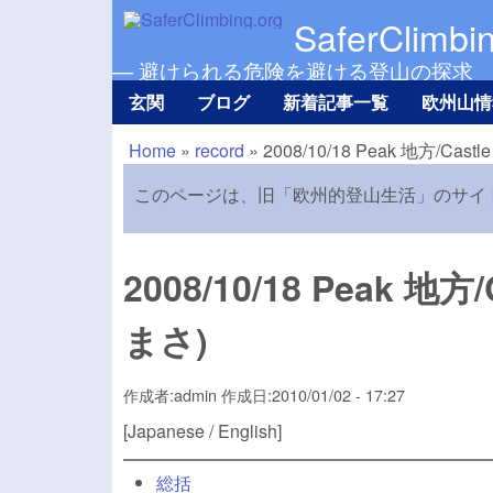
SaferClimbi
— 避けられる危険を避ける登山の探求
玄関
ブログ
新着記事一覧
欧州山情
Main menu Ja
Home
»
record
»
2008/10/18 Peak 地方/Cas
現在地
このページは、旧「欧州的登山生活」のサイ
2008/10/18 Peak 地
まさ)
作成者:
admin
作成日:
2010/01/02 - 17:27
[Japanese / English]
総括