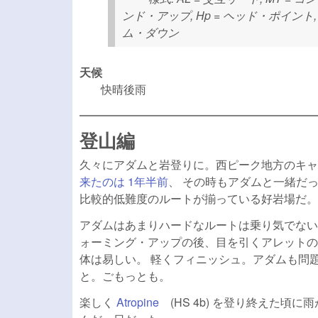
ンド・アップ, Hp = ヘッド・ポイント, D(
ム・ダウン
天候
快晴後雨
登山編
久々にアダムと岩登りに。西ピーク地方のキャッスル
来たのは 1年半前
、 その時もアダムと一緒だ
比較的低難度のルートが揃っている好岩場だ。
アダムはあまりハードなルートは乗り気でない
ォーミング・アップの後、目を引くアレット
体は易しい。 軽くフィニッシュ。アダムも問題
と。ごもっとも。
楽しく
Atropine
(link is external)
(HS 4b) を登り終えた