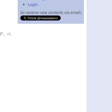
Login
(to receive new contents via email)
ア、ベ