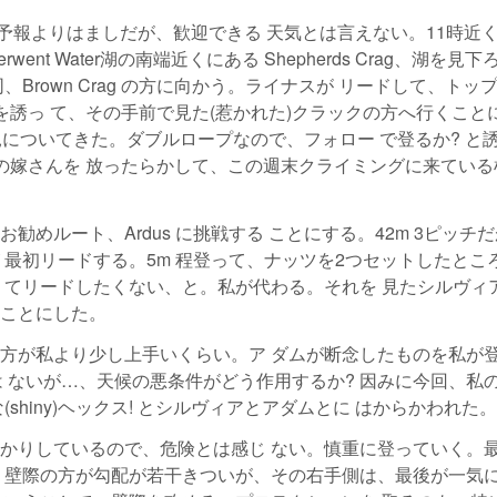
天気予報よりはましだが、歓迎できる 天気とは言えない。11時近
nt Water湖の南端近くにある Shepherds Crag、湖を見
Brown Crag の方に向かう。ライナスが リードして、トッ
誘っ て、その手前で見た(惹かれた)クラックの方へ行くことに
が見についてきた。ダブルロープなので、フォロー で登るか? と
の嫁さんを 放ったらかして、この週末クライミングに来ている
めルート、Ardus に挑戦する ことにする。42m 3ピッチだ
最初リードする。5m 程登って、ナッツを2つセットしたとこ
くてリードしたくない、と。私が代わる。それを 見たシルヴィ
ことにした。
方が私より少し上手いくらい。ア ダムが断念したものを私が
ずは ないが…、天候の悪条件がどう作用するか? 因みに今回、私
hiny)ヘックス! とシルヴィアとアダムとに はからかわれた。
かりしているので、危険とは感じ ない。慎重に登っていく。
 壁際の方が勾配が若干きついが、その右手側は、最後が一気