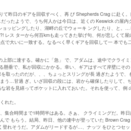
て昨日のギアを回収すべく、再 び Shepherds Crag に赴く
ったようで、うち何人かは今日は、近くの Keswick の屋内
k でショッピングしたり、湖畔の丘でウォーキ ングしたり、と。…
! レス ターから何百kmも走ってきた挙げ句、何が悲しくて屋
の点で大いに一致する。なるべく早くギアを回収して一 本でも
を登り、崖の上部に達する。確かに「急」 で、アダムは、途中でクライ
 よる懸垂で、私が回収にかかる。幸い、ギアはすべて岸壁にその
保を取ったのだが、、、ちょっとスリングが長 過ぎたようで、
まう…甘過 ぎ。いざ回収の段には、岩から確保したりして、
当な岩を見繕ってポケットに入れておいた。それを使って、例 
くれた。
、集合時間まで1時間半はある。さぁ、 クライミングだ。昨日
 もらう。結局、昨日、他の連中が登っていた Brown Crag
VD。楽しく登れそうだ。アダムがリードするが…、ナッツ をひとつセ