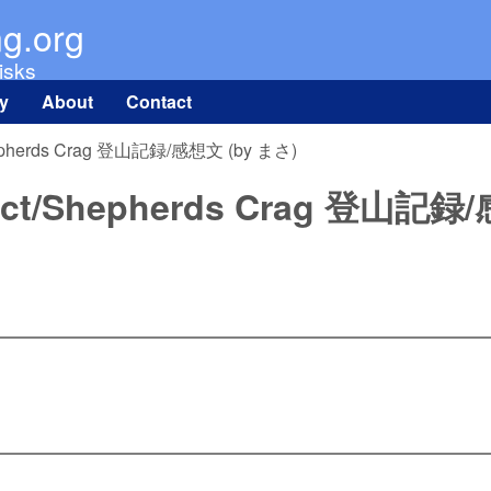
Skip to main content
ng.org
isks
ry
About
Contact
/Shepherds Crag 登山記録/感想文 (by まさ)
strict/Shepherds Crag 登山記録