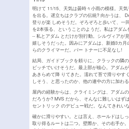
明けて 11/15、天気は曇時々小雨の模様。
を出る。遅立ちはクラブの伝統? 向かうは、 Derwe
登りが楽 しめそうだ。ぞろぞろと歩いて、一同、
を2本張る、ということのようだ。私はアダムを
-- 私とアダム とだけが別行動。シルヴィア
嬉しそうだった。因みにアダムは、新婚3カ月
らのクライマーだ。パー トナーに不足なし!
結局、ガイドブックを頼りに、クラックの隣のお勧
ピッチでいけそうだ。最上部が核心。アダムが 
あきらめて降 りてきた。濡れて苔で滑りやす
しそう、と思ったのか、他の連中の方に加わる
屋内の経験からは、クライミングは、アダムの
だろうか? MVS だから、そんなに難しいは
セントリック のデビュー戦だ。なんてきれいな(s
確かに滑りやすい。とは言え、ホールドはしっ
取り得るルートは二つ。壁際か、その右手か。