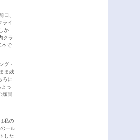
。前日、
クライ
しか
内クラ
二本で
ミング・
まま残
もろに
ちょっ
の頑固
は私の
 の一ル
ットした