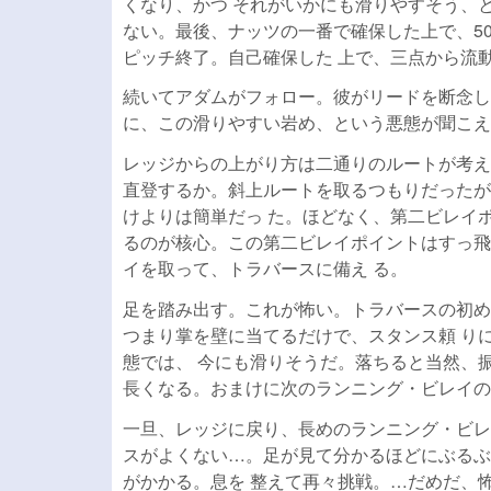
くなり、かつ それがいかにも滑りやすそう、
ない。最後、ナッツの一番で確保した上で、5
ピッチ終了。自己確保した 上で、三点から流
続いてアダムがフォロー。彼がリードを断念した場
に、この滑りやすい岩め、という悪態が聞こえ
レッジからの上がり方は二通りのルートが考え
直登するか。斜上ルートを取るつもりだったが
けよりは簡単だっ た。ほどなく、第二ビレイ
るのが核心。この第二ビレイポイントはすっ飛
イを取って、トラバースに備え る。
足を踏み出す。これが怖い。トラバースの初め
つまり掌を壁に当てるだけで、スタンス頼 り
態では、 今にも滑りそうだ。落ちると当然、
長くなる。おまけに次のランニング・ビレイの
一旦、レッジに戻り、長めのランニング・ビレ
スがよくない…。足が見て分かるほどにぶるぶ
がかかる。息を 整えて再々挑戦。…だめだ、