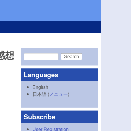
/感想
Search
Search form
Languages
English
日本語
(
メニュー
)
Subscribe
User Registration