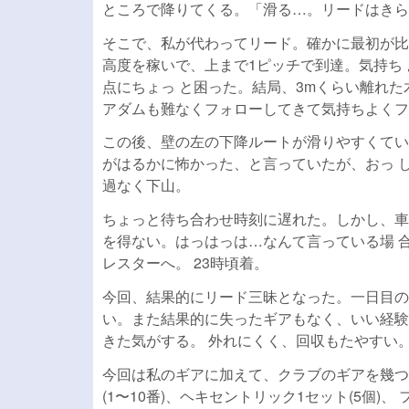
ところで降りてくる。「滑る…。リードはきら
そこで、私が代わってリード。確かに最初が比
高度を稼いで、上まで1ピッチで到達。気持ち
点にちょっ と困った。結局、3mくらい離れ
アダムも難なくフォローしてきて気持ちよくフ
この後、壁の左の下降ルートが滑りやすくてい
がはるかに怖かった、と言っていたが、おっ 
過なく下山。
ちょっと待ち合わせ時刻に遅れた。しかし、車
を得ない。はっはっは…なんて言っている場 合
レスターへ。 23時頃着。
今回、結果的にリード三昧となった。一日目の
い。また結果的に失ったギアもなく、いい経験
きた気がする。 外れにくく、回収もたやすい
今回は私のギアに加えて、クラブのギアを幾つ
(1〜10番)、ヘキセントリック1セット(5個