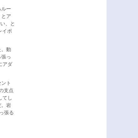
るルー
」とア
ない、と
レイポ
た。動
っ張っ
にアダ
セント
の支点
してし
だ。岩
っ張る