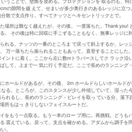
ということで、壁際を攻める。プロテクションを 取るのも、特
0cmの隙間を越 えて、せまいが多少奥行きのあるレッジに立つ
動分散で支点作り。すべてナッツとヘキセントリックとで。
所は難なく越えたが、その後、 一度落ちた。Thank you! 
る。 その後は特に回収に手こずることもなく、無事レッジに
られる。ナッツの一番のところま で戻って斜上するか、レッ
、 万一落ちたら振られることもあって、直登することにした
ポイントに着く。ここから左に数mトラバースしてク ラック沿
ばして、上まで一 気に行く予定だ。ここで長めのランニング
にホールドがあるが、その後、 2m ホールドらしいホールドが
になる。ところが、このスタンスが少し外傾していて、湿った
振られるし、長めのランニング・ビレイを取っ ている分、落下
場所もはっ きりしないフェイスルートだ。
イをもう一点取る。もう一本のロー プ用に。再挑戦。どうも
る 震えている。戻って、支点を確かめる。アダムから調子を
怖い。