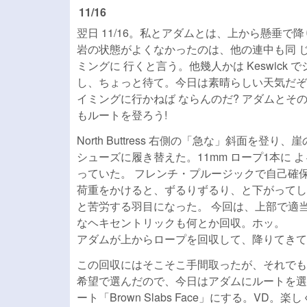
11/16
翌日 11/16。私とアダムとは、上から懸垂で降り
岩の状態がよくなかったのは、他の連中も同 じだ
ミングに 行くと言う。他幾人かは Keswic
し、ちょっと待て。今日は素晴らしい天気だぞ?
イミングに行かねば ならんのだ? アダムとそ
もルートを登ろう!
North Buttress 右側の「急な」斜面
シューズに履き替えた。11mm ロープ1本に
っていた。 フレンチ・プルージックで自己確
荷重をかけると、ずるりずるり、と下がってし
と苦労する羽目になった。 今回は、上部で適
なヘキセントリックも何とか回収。ホッ。
アダムが上からロープを回収して、降りてきて
この回収にはそこそこ手間取ったが、それでも
希望で選んだので、今日はアダムにルートを選んで
ート「Brown Slabs Face」にする。