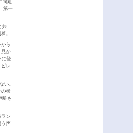
に問題
。第一
と共
到着。
ジから
。見か
いに登
・ビレ
ない。
今の状
距離も
バラン
問う声