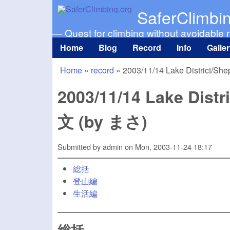
SaferClimbi
— Quest for climbing without avoidable r
Home
Blog
Record
Info
Galle
Main menu
Home
»
record
»
2003/11/14 Lake District
You are here
2003/11/14 Lake Di
文 (by まさ)
Submitted by
admin
on
Mon, 2003-11-24 18:17
総括
登山編
生活編
総括