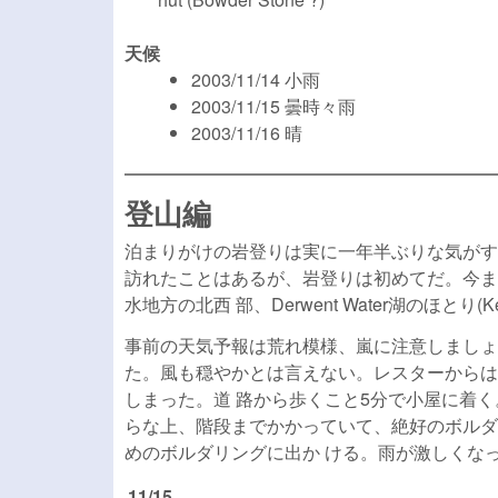
天候
2003/11/14 小雨
2003/11/15 曇時々雨
2003/11/16 晴
登山編
泊まりがけの岩登りは実に一年半ぶりな気がす
訪れたことはあるが、岩登りは初めてだ。今ま
水地方の北西 部、Derwent Water湖のほとり
事前の天気予報は荒れ模様、嵐に注意しましょ
た。風も穏やかとは言えない。レスターからは
しまった。道 路から歩くこと5分で小屋に着く。小
らな上、階段までかかっていて、絶好のボルダ
めのボルダリングに出か ける。雨が激しくな
11/15