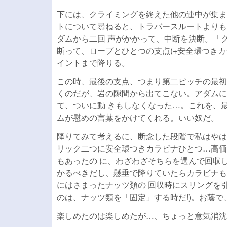
下には、クライミングを終えた他の連中が集ま
トについて尋ねると、トラバースルートよりも
ダムから二回 声がかかって、中断を決断。「
断って、ロープとひとつの支点(+安全環つきカ
イントまで降りる。
この時、最後の支点、つまり第二ピッチの最初
くのだが、岩の隙間から出てこない。アダムに
て、ついに動 きもしなくなった…。これを、
ムが慰めの言葉をかけてくれる。いい奴だ。
降りてみて考えるに、断念した段階で私はやは
リック二つに安全環つきカラビナひとつ…高価
もあったの に、わざわざそちらを選んで回収
かるべきだし、懸垂で降りていたらカラビナも
にはさまったナッツ類の 回収時にスリングを
のは、ナッツ類を「固定」する時だ!)。お蔭で
楽しめたのは楽しめたが…、ちょっと意気消沈であった。「