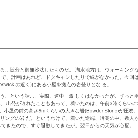
る…随分と御無沙汰したものだ。 湖水地方は、ウォーキング
 で、計画はあれど、ドタキャンしたりで縁がなかった。今回
(Keswick の近く)にある小屋を拠点の岩登りとな る。
う、という話…。実際、道中、激 しくはなかったが、ずっと
、 出発が遅れたこともあって、着いたのは、午前2時くらいに
屋の前の高さ5mくらいの大きな岩(Bowder Stone)が圧巻
リングの岩 だ。というわけで、着いた途端、暗闇の中、数人
ってきたので、すぐ退散してきたが。翌日からの天気が心配。