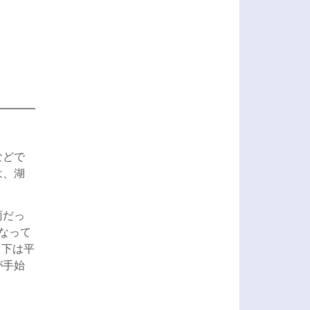
などで
は、湖
雨だっ
なって
。下は平
が手始