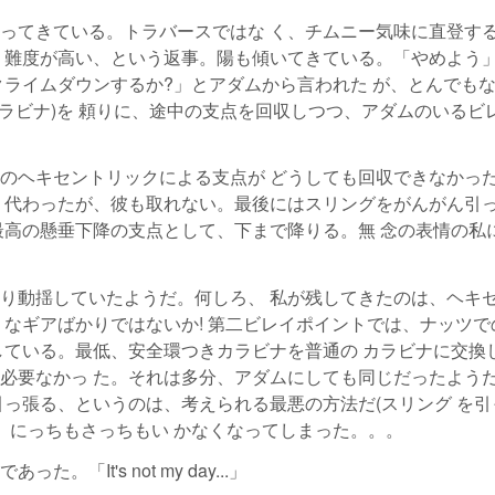
ってきている。トラバースではな く、チムニー気味に直登す
 難度が高い、という返事。陽も傾いてきている。「やめよう
クライムダウンするか?」とアダムから言われた が、とんでも
ラビナ)を 頼りに、途中の支点を回収しつつ、アダムのいるビ
のヘキセントリックによる支点が どうしても回収できなかっ
 代わったが、彼も取れない。最後にはスリングをがんがん引
最高の懸垂下降の支点として、下まで降りる。無 念の表情の私
り動揺していたようだ。何しろ、 私が残してきたのは、ヘキ
 なギアばかりではないか! 第二ビレイポイントでは、ナッツで
している。最低、安全環つきカラビナを普通の カラビナに交換
必要なかっ た。それは多分、アダムにしても同じだったよう
引っ張る、というのは、考えられる最悪の方法だ(スリング を引
、にっちもさっちもい かなくなってしまった。。。
It's not my day...」