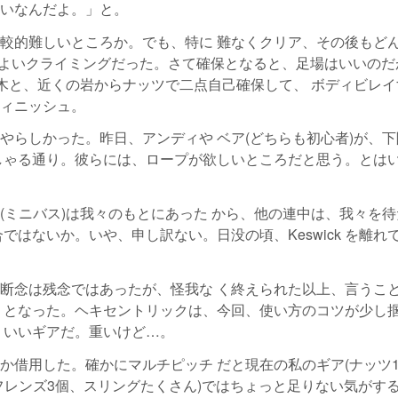
いなんだよ。」と。
較的難しいところか。でも、特に 難なくクリア、その後もど
 よいクライミングだった。さて確保となると、足場はいいのだ
た木と、近くの岩からナッツで二点自己確保して、 ボディビレイ
ィニッシュ。
やらしかった。昨日、アンディや ベア(どちらも初心者)が、下
しゃる通り。彼らには、ロープが欲しいところだと思う。とは
(ミニバス)は我々のもとにあった から、他の連中は、我々を待
ではないか。いや、申し訳ない。日没の頃、Keswick を離れ
断念は残念ではあったが、怪我な く終えられた以上、言うこ
 となった。ヘキセントリックは、今回、使い方のコツが少し
。いいギアだ。重いけど…。
か借用した。確かにマルチピッチ だと現在の私のギア(ナッツ
)、 フレンズ3個、スリングたくさん)ではちょっと足りない気がす