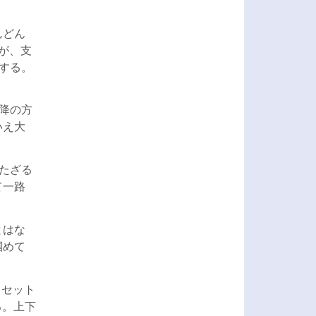
んどん
が、支
する。
降の方
いえ大
たざる
て一路
とはな
掴めて
1セット
る。上下