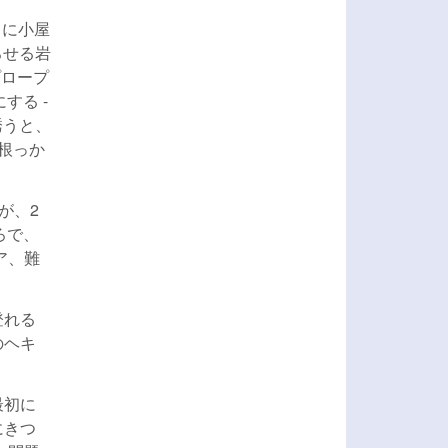
くに小屋
下ろせる岩
プロープ
する -
誘うと、
根っか
が、2
ろで、
ア、難
登れる
のヘキ
最初に
にきつ