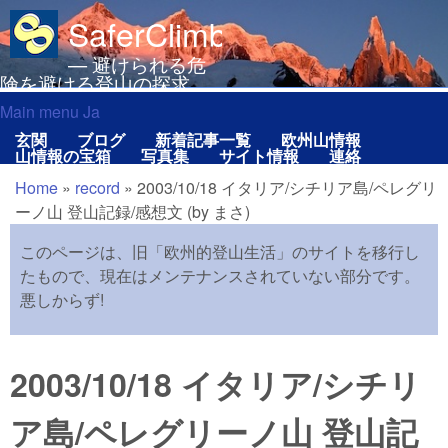
メインコンテンツに移動
SaferClimbing.org
— 避けられる危
険を避ける登山の探求
Main menu Ja
Main menu Ja
玄関
ブログ
新着記事一覧
欧州山情報
山情報の宝箱
写真集
サイト情報
連絡
Home
»
record
»
2003/10/18 イタリア/シチリア島/ペレグリ
現在地
ーノ山 登山記録/感想文 (by まさ)
このページは、旧「欧州的登山生活」のサイトを移行し
たもので、現在はメンテナンスされていない部分です。
悪しからず!
2003/10/18 イタリア/シチリ
ア島/ペレグリーノ山 登山記