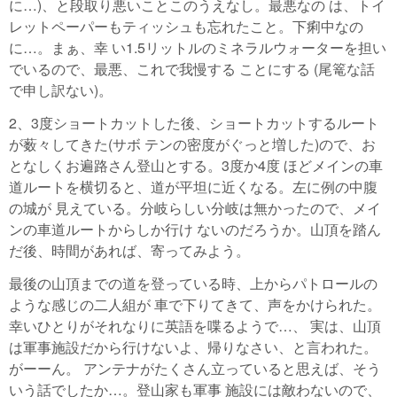
に…)、と段取り悪いことこのうえなし。最悪なの は、トイ
レットペーパーもティッシュも忘れたこと。下痢中なの
に…。まぁ、幸 い1.5リットルのミネラルウォーターを担い
でいるので、最悪、これで我慢する ことにする (尾篭な話
で申し訳ない)。
2、3度ショートカットした後、ショートカットするルート
が薮々してきた(サボ テンの密度がぐっと増した)ので、お
となしくお遍路さん登山とする。3度か4度 ほどメインの車
道ルートを横切ると、道が平坦に近くなる。左に例の中腹
の城が 見えている。分岐らしい分岐は無かったので、メイ
ンの車道ルートからしか行け ないのだろうか。山頂を踏ん
だ後、時間があれば、寄ってみよう。
最後の山頂までの道を登っている時、上からパトロールの
ような感じの二人組が 車で下りてきて、声をかけられた。
幸いひとりがそれなりに英語を喋るようで…、 実は、山頂
は軍事施設だから行けないよ、帰りなさい、と言われた。
がーーん。 アンテナがたくさん立っていると思えば、そう
いう話でしたか…。登山家も軍事 施設には敵わないので、