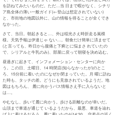
を訪ねてみたいものだ。ただ…当 日まで暇がなく、シチリ
ア島全体の薄い一般ガイド(←登山は想定されていない)
と、市街地の地図以外に、山の情報を得ることが全くでき
なかった。
さて、当日。朝起きると…、外は稲光さえ時折走る嵐模
様。天気予報は伊達じゃ ない…。朝食だけ簡単に済ませて
(と言っても、昨日から腹痛と下痢とに悩まさ れていたの
で、シリアルと牛乳のみ)、部屋に戻って朝寝を決め込む。
昼過ぎに起きて、インフォメーション・センターに向か
う。この日、土曜日、14 時閉店(知らなかったが)のとこ
ろ、15分前に着いたのになぜか閉まっていた。月 曜に訪ね
た時も、タッチの差。どうにも見放されているようだ。地
図はもちろん、 麓に向かうバス情報さえ手に入らないと
は…。
やむなし、歩いて麓に向かう。歩ける距離なのが幸いだ。
山頂まで車道が通じて いるようだから、最悪、車道を辿れ
ば上に着けるだろう。麓に着いたのが14:30。 交差点の近く