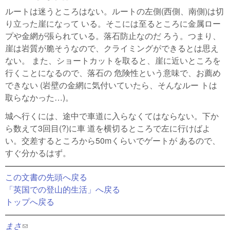
ルートは迷うところはない。ルートの左側(西側、南側)は切
り立った崖になって いる。そこには至るところに金属ロー
プや金網が張られている。落石防止なのだ ろう。つまり、
崖は岩質が脆そうなので、クライミングができるとは思え
ない。 また、ショートカットを取ると、崖に近いところを
行くことになるので、落石の 危険性という意味で、お薦め
できない (岩壁の金網に気付いていたら、そんなルー トは
取らなかった…)。
城へ行くには、途中で車道に入らなくてはならない。下か
ら数えて3回目(?)に車 道を横切るところで左に行けばよ
い。交差するところから50mくらいでゲートが あるので、
すぐ分かるはず。
この文書の先頭へ戻る
「英国での登山的生活」へ戻る
トップへ戻る
まさ
(link sends e-mail)