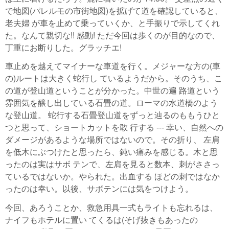
で地図(パレルモの市街地図)を拡げて道を確認していると、
老夫婦 が車を止めて乗っていくか、と手振りで示してくれ
た。なんて親切な!! 感動! ただ今回は歩くのが目的なので、
丁重にお断りした。グラッチエ!
車止めを越えてマイナーな車道を行く。メジャーな方の(車
の)ルートは大きく蛇行し ているようだから。そのうち、こ
の道が登山道ということが分かった。中世の遍 路道という
雰囲気を醸し出している石畳の道。ローマの水道橋のよう
な登山道。 蛇行する石畳登山道をずっと辿るのももうひと
つと思って、ショートカットを敢 行する --- 幸い、自然への
ダメージがあるような場所ではないので。その折り、 左肩
を低木にぶつけたと思ったら、鈍い痛みを感じる。木と思
ったのは実はサボ テンで、左肩を見ると数本、刺がささっ
ているではないか。やられた。出血する ほどの刺ではなか
ったのは幸い。以後、サボテンには気をつけよう。
今回、あろうことか、救急用具一式もライトも忘れるは、
ナイフもホテルに置い てくるは(そげ抜きもあったの