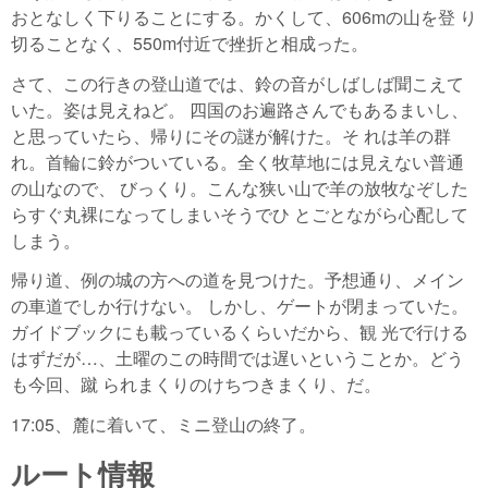
おとなしく下りることにする。かくして、606mの山を登 り
切ることなく、550m付近で挫折と相成った。
さて、この行きの登山道では、鈴の音がしばしば聞こえて
いた。姿は見えねど。 四国のお遍路さんでもあるまいし、
と思っていたら、帰りにその謎が解けた。そ れは羊の群
れ。首輪に鈴がついている。全く牧草地には見えない普通
の山なので、 びっくり。こんな狭い山で羊の放牧なぞした
らすぐ丸裸になってしまいそうでひ とごとながら心配して
しまう。
帰り道、例の城の方への道を見つけた。予想通り、メイン
の車道でしか行けない。 しかし、ゲートが閉まっていた。
ガイドブックにも載っているくらいだから、観 光で行ける
はずだが…、土曜のこの時間では遅いということか。どう
も今回、蹴 られまくりのけちつきまくり、だ。
17:05、麓に着いて、ミニ登山の終了。
ルート情報