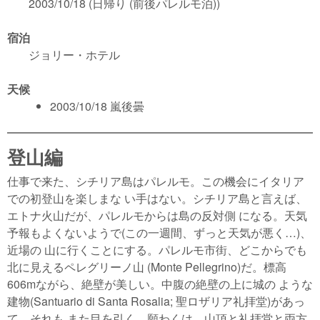
2003/10/18 (日帰り (前後パレルモ泊))
宿泊
ジョリー・ホテル
天候
2003/10/18 嵐後曇
登山編
仕事で来た、シチリア島はパレルモ。この機会にイタリア
での初登山を楽しまな い手はない。シチリア島と言えば、
エトナ火山だが、パレルモからは島の反対側 になる。天気
予報もよくないようで(この一週間、ずっと天気が悪く…)、
近場の 山に行くことにする。パレルモ市街、どこからでも
北に見えるペレグリーノ山 (Monte Pellegrino)だ。標高
606mながら、絶壁が美しい。中腹の絶壁の上に城の ような
建物(Santuario di Santa Rosalia; 聖ロザリア礼拝堂)があっ
て、それも また目を引く。願わくは、山頂と礼拝堂と両方