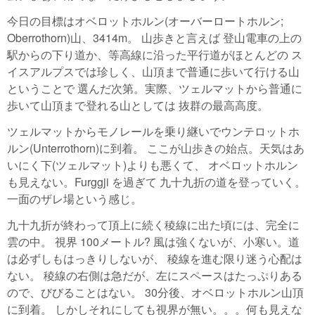
今日の目標はオベロットホルン(オーバーロートホルン;
Oberrothorn)山、3414m。 山歩きと言えば 登山電車の上の
駅からの下り道か、等高線に沿った平行道がほとんどの ス
イスアルプスでは珍しく、山頂まで普通に歩いて行ける山
ということで 選んだ次第。実際、ツェルマットから普通に
歩いて山頂まで登れる山としては 抜群の最高高度。
ツェルマットからモノレールを乗り継いでウンテロットホ
ルン(Unterrothorn)に到着。 ここが山歩きの始点。天気はあ
いにく下(ツェルマット)よりも悪くて、 オベロットホルン
も見えない。Furggji を過ぎて 九十九折の道を登っていく。
一面のザレ場という感じ。
九十九折が終わって頂上に続く稜線に出た頃には、完全に
雲の中。 視界 100メートル? 風は強くないが、小寒い。道
は必ずしもはっきりしないが、 稜線を進む限り迷う心配は
ない。 稜線の右側は急だが、左にスペースはたっぷりある
ので、びびることはない。 30分後、オベロットホルン山頂
に到着。 しかしそれにしても視界が無い。。。何も見えな