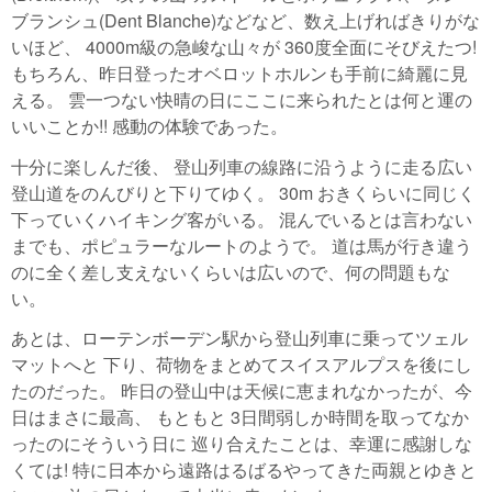
ブランシュ(Dent Blanche)などなど、数え上げればきりがな
いほど、 4000m級の急峻な山々が 360度全面にそびえたつ!
もちろん、昨日登ったオベロットホルンも手前に綺麗に見
える。 雲一つない快晴の日にここに来られたとは何と運の
いいことか!! 感動の体験であった。
十分に楽しんだ後、 登山列車の線路に沿うように走る広い
登山道をのんびりと下りてゆく。 30m おきくらいに同じく
下っていくハイキング客がいる。 混んでいるとは言わない
までも、ポピュラーなルートのようで。 道は馬が行き違う
のに全く差し支えないくらいは広いので、何の問題もな
い。
あとは、ローテンボーデン駅から登山列車に乗ってツェル
マットへと 下り、荷物をまとめてスイスアルプスを後にし
たのだった。 昨日の登山中は天候に恵まれなかったが、今
日はまさに最高、 もともと 3日間弱しか時間を取ってなか
ったのにそういう日に 巡り合えたことは、幸運に感謝しな
くては! 特に日本から遠路はるばるやってきた両親とゆきと