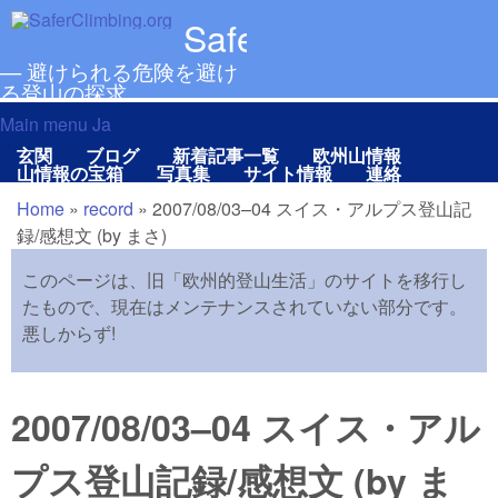
メインコンテンツに移動
SaferClimbing.org
— 避けられる危険を避け
る登山の探求
Main menu Ja
Main menu Ja
玄関
ブログ
新着記事一覧
欧州山情報
山情報の宝箱
写真集
サイト情報
連絡
Home
»
record
»
2007/08/03–04 スイス・アルプス登山記
現在地
録/感想文 (by まさ)
このページは、旧「欧州的登山生活」のサイトを移行し
たもので、現在はメンテナンスされていない部分です。
悪しからず!
2007/08/03–04 スイス・アル
プス登山記録/感想文 (by ま