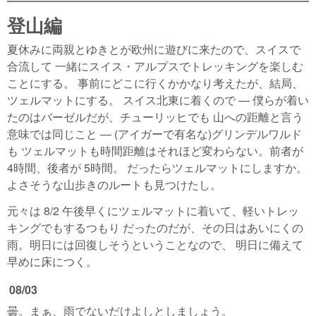
登山編
夏休みに両親とゆきとが欧州に遊びに来たので、スイスで
合流して 一緒にスイス・アルプスでトレッキングを楽しむ
ことにする。 事前にどこに行くかかなり考えたが、結局、
ツェルマットにする。 スイス北東に着くので — 僕らが着い
たのはバーゼルだが、チューリッヒでも 山への距離と言う
意味では同じこと — (アイガーで有名な)グリンデルワルド
も ツェルマットも時間距離はそれほど変わらない。前者が
4時間、後者が 5時間。 だったらツェルマットにしますか。
よさそうな山歩きのルートも見つけたし。
元々は 8/2 午後早くにツェルマットに着いて、軽いトレッ
キングでもするつもり だったのだが、その日はあいにくの
雨。明日には回復しそうということなので、 明日に備えて
早めに床につく。
08/03
曇。まぁ、雨でないだけよしとしましょう。