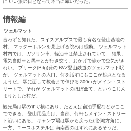
に いい旅の日となって本当に幸いだった。
情報編
ツェルマット
言わずと知れた、スイスアルプスで最も有名な登山基地の
村。 マッターホルンを見上げる眺めは感動。 ツェルマット
村内では、ガソリン車、軽油車は禁止されていて、 結果、
電気自動車と馬車とが行き交う。おかげで静かで空気がき
れい。 ブリーク(Brig)発の BVZ登山鉄道のツェルマット駅
が、 ツェルマットの入口、何を話すにもここが起点となる
ようだ。 駅に面して教会まで伸びる 300m がメイン・スト
リートで、それが ツェルマットのほぼ全て、というこじん
まりとした村だ。
観光局は駅のすぐ横にあり、たとえば宿泊手配などがここ
でできる。 登山用品店は、当然、何軒もメイン・ストリー
ト沿いにある。 キャンプ場は駅から戻った(北側)方角に、
一方、ユースホステルは 南南西のはずれにあるそうだ。