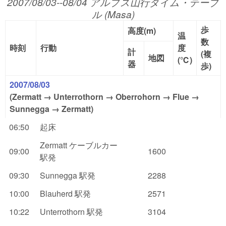
2007/08/03--08/04 アルプス山行タイム・テーブ
ル (Masa)
歩
高度(m)
温
数
時刻
行動
度
計
(複
地図
(℃)
器
歩)
2007/08/03
(Zermatt → Unterrothorn → Oberrohorn → Flue →
Sunnegga → Zermatt)
06:50
起床
Zermatt ケーブルカー
09:00
1600
駅発
09:30
Sunnegga 駅発
2288
10:00
Blauherd 駅発
2571
10:22
Unterrothorn 駅発
3104