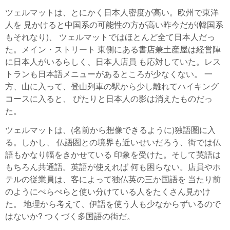
ツェルマットは、とにかく日本人密度が高い。欧州で東洋
人を 見かけると中国系の可能性の方が高い昨今だが(韓国系
もそれなり)、 ツェルマットではほとんど全て日本人だっ
た。メイン・ストリート 東側にある書店兼土産屋は経営陣
に日本人がいるらしく、日本人店員 も応対していた。レス
トランも日本語メニューがあるところが少なくない。 一
方、山に入って、登山列車の駅から少し離れてハイキング
コースに入ると、 ぴたりと日本人の影は消えたものだっ
た。
ツェルマットは、(名前から想像できるように)独語圏に入
る。しかし、 仏語圏との境界も近いせいだろう、街では仏
語もかなり幅をきかせている 印象を受けた。そして英語は
もちろん共通語。英語が使えれば 何も困らない。店員やホ
テルの従業員は、客によって独仏英の三か国語を 当たり前
のようにぺらぺらと使い分けている人をたくさん見かけ
た。 地理から考えて、伊語を使う人も少なからずいるので
はないか? つくづく多国語の街だ。