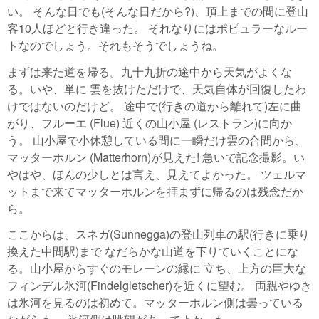
い。 そんな日でも(そんな日だから?)、頂上までの間に登山
客10人ほどと行き違った。 それなりにはポピュラーなルー
トなのでしょう。それもそうでしょうね。
まずは来た道を帰る。九十九折の途中から天気がよくな
る。いや、単に 雲を抜けただけで、天気自体が回復したわ
けではないのだけど。 途中で(行きの道から離れて)左に曲
がり、フルーエ (Flue) 近くの山小屋 (レストラン)に向か
う。 山小屋で小休憩している間に一瞬だけ雲の合間から、
マッターホルン (Matterhorn)が見えた! 急いで記念撮影。い
やはや、ほんの少しとは言え、見えてよかった。 ツェルマ
ットまで来てマッターホルンを拝まずに帰るのは残念だか
ら。
ここからは、スネガ(Sunnegga)の登山列車の駅(行きに乗り
換えた中間駅)まで なだらかな山道を下りていくことにな
る。山小屋からすぐのモレーンの縁に 立ち、上方の巨大な
フィンデル氷河(Findelgletscher)を近くに望む。 両親やゆき
は氷河を見るのは初めて。マッターホルン側は曇っている