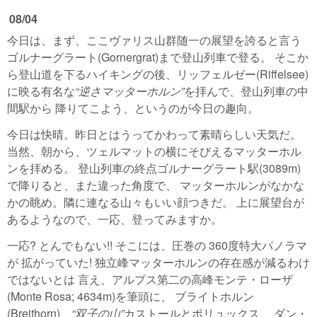
08/04
今日は、まず、ここヴァリス山群随一の展望を誇ると言う
ゴルナーグラート(Gornergrat)まで登山列車で登る。 そこか
ら登山道を下るハイキングの後、リッフェルゼー(Riffelsee)
に映る有名な
逆さマッターホルン
を拝んで、登山列車の中
間駅から 降りてこよう、というのが今日の趣向。
今日は快晴。昨日とはうってかわって素晴らしい天気だ。
当然、朝から、ツェルマットの横にそびえるマッターホル
ンを拝める。 登山列車の終点ゴルナーグラート駅(3089m)
で降りると、また違った角度で、 マッターホルンがなかな
かの眺め。隣に連なる山々もいい顔つきだ。 上に展望台が
あるようなので、一応、登ってみますか。
一応? とんでもない!! そこには、圧巻の 360度特大パノラマ
が 拡がっていた! 独立峰マッターホルンの存在感が減るわけ
ではないとは 言え、アルプス第二の高峰モンテ・ローザ
(Monte Rosa; 4634m)を筆頭に、 ブライトホルン
(Breithorn)、
双子の山
カストールとポリュックス、 ダン・