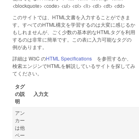
<blockquote> <code> <ul> <ol> <li> <dl> <dt> <dd>
このサイトでは、HTML文書を入力することができま
す。すべてのHTML構文を学習するのは大変に感じるか
もしれませんが、ごく少数の基本的なHTMLタグを利用
するのは非常に簡単です。この表に入力可能なタグの
例があります。
詳細は W3C の
HTML Specifications
(link is external)
を参照するか、
検索エンジンでHTMLを解説しているサイトを探してみ
てください。
タグ
の説
入力文
明
アン
カー
は他
ペー