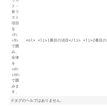
ト -
各リ
スト
項目
を
<li>
</li>
<ol> <li>1番目の項目</li> <li>2番目の
で囲
み、
全体
を
<ol>
</ol>
で囲
みま
す。
li
タグのヘルプはありません。