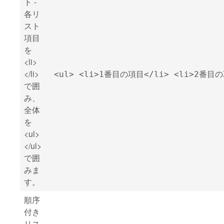
ト -
各リ
スト
項目
を
<li>
</li>
<ul> <li>1番目の項目</li> <li>2番目の
で囲
み、
全体
を
<ul>
</ul>
で囲
みま
す。
順序
付き
リス