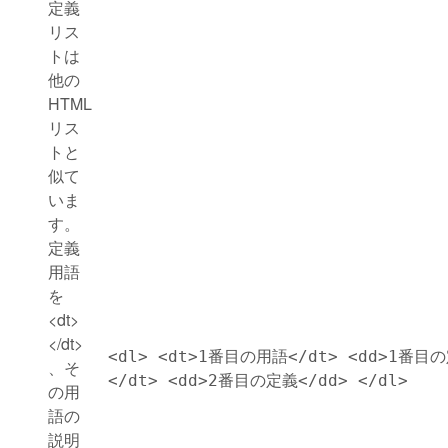
定義
リス
トは
他の
HTML
リス
トと
似て
いま
す。
定義
用語
を
<dt>
</dt>
<dl> <dt>1番目の用語</dt> <dd>1番目
、そ
</dt> <dd>2番目の定義</dd> </dl>
の用
語の
説明