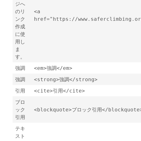
ジへ
のリ
<a
ンク
href="https://www.saferclimbing.or
作成
に使
用し
ま
す。
強調
<em>強調</em>
強調
<strong>強調</strong>
引用
<cite>引用</cite>
ブロ
ック
<blockquote>ブロック引用</blockquote
引用
テキ
スト