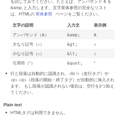
を試してみてください。たとえば、アンパサンド & を
&amp; と入力します。文字実体参照の完全なリスト
は、HTMLの
実体参照
(link is external)
ページをご覧ください。
文字の説明
入力文
表示例
アンパサンド（&）
&
&amp;
大なり記号（>）
>
&gt;
小なり記号（<）
<
&lt;
引用符（"）
"
&quot;
行と段落は自動的に認識され、<br />（改行タグ）や
<p> </p>（段落の開始・終了タグ）が自動的に挿入され
ます。 もし段落が認識されない場合は、空行を2つ加え
てください。
Plain text
HTMLタグは利用できません。