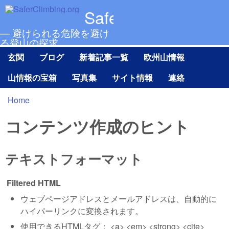
メインコンテンツに移動
SaferClimbing.org
— 避けられる危険を避け
る登山の探求
玄関
ブログ
新着記事一覧
欧州山情報
Main menu Ja
山情報の宝箱
写真集
サイト情報
連絡
Home
現在地
コンテンツ作成のヒント
テキストフォーマット
Filtered HTML
ウェブページアドレスとメールアドレスは、自動的に
ハイパーリンクに変換されます。
使用できるHTMLタグ： <a> <em> <strong> <cite>