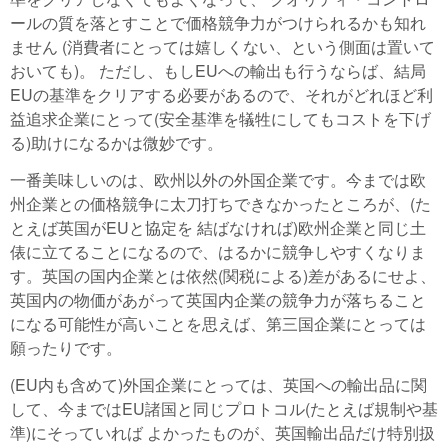
ールの質を落とすことで価格競争力がつけられるかも知れ
ません (消費者にとっては嬉しくない、という側面は置いて
おいても)。 ただし、もしEUへの輸出も行うならば、結局
EUの基準をクリアする必要があるので、それがどれほど利
益追求企業にとって(安全基準を犠牲にしてもコストを下げ
る)助けになるかは微妙です。
一番美味しいのは、欧州以外の外国企業です。今までは欧
州企業との価格競争に太刀打ちできなかったところが、(た
とえば英国がEUと協定を 結ばなければ)欧州企業と同じ土
俵に立てることになるので、はるかに競争しやすくなりま
す。英国の国内企業とは依然(関税による)差があるにせよ、
英国内の物価があがって英国内企業の競争力が落ちること
になる可能性が高いことを思えば、第三国企業にとっては
願ったりです。
(EU内も含めて)外国企業にとっては、英国への輸出品に関
して、今まではEU諸国と同じプロトコル(たとえば規制や基
準)にそっていれば よかったものが、英国輸出品だけ特別扱