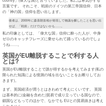
country」(偉大な国)と言っていました。私には寒気がする
言葉です。 それこそ、戦前のドイツの第三帝国信仰、日本
の「神の国」信仰を思い出します。
後者は、2000年に森喜朗首相が発現して物議を醸したことを思い出
せば、「戦前」だけではないかも……。
私の印象としては、「偉大な国」信仰に酔った人が、中身
ゼロのキャッチフレーズに乗せられて踊っているのでしょ
うね……。
英国がEU離脱することで利する人
とは?
英国がEU離脱することで誰が得するかを考えてみます(私の
限られた知識による憶測の域を出ないことをお断りしてお
きます)。
まず、英国経済が潤うとはきわめて考えにくいです。 英国
は基本的に(金融を含めた)貿易で成り立っている国なので、
鎖国などもってのほかで、なかでも EUとの貿易抜きは考え