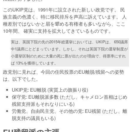
このUKIP党は、1991年に設立された新しい政党です。 民
族主義の色濃く、特に移民排斥を声高に訴えています。 人
種差別ではないかと眉を顰める有権者も多いながら、ここ
10年間、 確実に支持を拡大してきているものです。
実は、英国下院の先の2015年総選挙においては、UKIPは、 650議席
中1議席にとどまっています。しかし、それは英国下院の選挙制度が
小選挙区制のために大量の死に票が出たのが理由で、得票率にすれ
ば 13%を獲得しています。
政党別に見れば、今回の住民投票のEU離脱/残留への姿勢
は、以下でした。
UKIP党: EU離脱 (実質上の旗振り役)
保守党: EU離脱派多数 (ただし、キャメロン首相はじめ
残留支持派もそれなりにいる)
労働党、自由民主党、その他の党: EU残留 (ただし、離
脱支持の議員もいる)