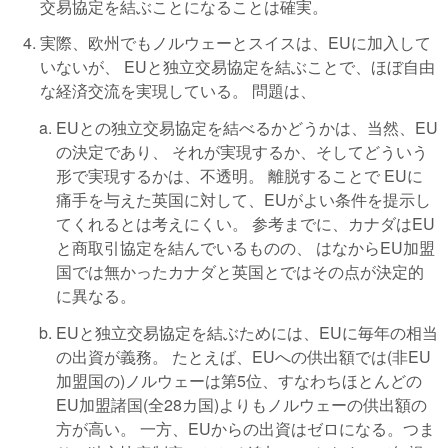
交易協定を結ぶことになることは確実。
実際、欧州でもノルウェーとスイスは、EUに加入して
いないが、 EUと独立交易協定を結ぶことで、ほぼ自由
な経済交流を実現している。 問題は、
EUとの独立交易協定を結べるかどうかは、当然、EU
の決定であり、 それが実現するか、そしてどういう
形で実現するかは、不透明。 離脱することで EUに
痛手を与えた英国に対して、EUがよい条件を提示し
てくれるとは考えにくい。 参考までに、カナダはEU
と商取引協定を結んでいるものの、 はなからEU加盟
国では無かったカナダと英国とではその点が決定的
に異なる。
EUと独立交易協定を結ぶためには、EUに毎年の相当
の出資が義務。 たとえば、EUへの供出額では(非EU
加盟国の)ノルウェーは第5位、すなわちほとんどの
EU加盟諸国(全28カ国)よりもノルウェーの供出額の
方が高い。 一方、EUからの出資はゼロになる。つま