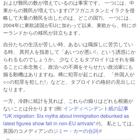
および難民の数が増えているのは事実です。 一つには、中
東からの難民が増えています(アフガニスタンとイラクを侵
略して大量の難民を出したのは、どこの国?)。 一つには、
2004年に東欧諸国がEUに加わって以来、東欧から、特にポ
ーランドからの移民が目立ちます。
自分たちの生活が苦しい時、あるいは職探しに苦労してい
る時、 異邦人を指差して「あいつが悪い!」という誘惑にか
られるものでしょうか。 少なくともタブロイドはそれを煽
ることに余念無く、政治への不満をそらせたい政治家にも
煽る動機はありますね。稀に犯罪が起これば、 「外国人が
○○の犯罪を犯した!」などと、タブロイドの格好の見出しに
なります。
一方、冷静に統計を見れば、これらの煽りはどれも根拠が
ないことは分かります (例:
インディペンデント紙の記事
"UK migration: Six myths about immigration debunked as
latest figures show fall in non-EU arrivals"
(link is external)
)。 私としては、
英国のコメディアンの
ジミー・カーの台詞
(link is external)