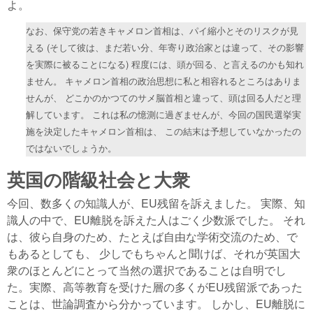
よ。
なお、保守党の若きキャメロン首相は、パイ縮小とそのリスクが見
える (そして彼は、まだ若い分、年寄り政治家とは違って、その影響
を実際に被ることになる) 程度には、頭が回る、と言えるのかも知れ
ません。 キャメロン首相の政治思想に私と相容れるところはありま
せんが、 どこかのかつてのサメ脳首相と違って、頭は回る人だと理
解しています。 これは私の憶測に過ぎませんが、今回の国民選挙実
施を決定したキャメロン首相は、 この結末は予想していなかったの
ではないでしょうか。
英国の階級社会と大衆
今回、数多くの知識人が、EU残留を訴えました。 実際、知
識人の中で、EU離脱を訴えた人はごく少数派でした。 それ
は、彼ら自身のため、たとえば自由な学術交流のため、で
もあるとしても、 少しでもちゃんと聞けば、それが英国大
衆のほとんどにとって当然の選択であることは自明でし
た。実際、高等教育を受けた層の多くがEU残留派であった
ことは、世論調査から分かっています。 しかし、EU離脱に