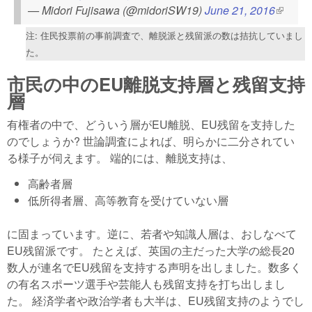
— Midori Fujisawa (@midoriSW19)
June 21, 2016
(link is
externa
注: 住民投票前の事前調査で、離脱派と残留派の数は拮抗していまし
た。
市民の中のEU離脱支持層と残留支持
層
有権者の中で、どういう層がEU離脱、EU残留を支持した
のでしょうか? 世論調査によれば、明らかに二分されてい
る様子が伺えます。 端的には、離脱支持は、
高齢者層
低所得者層、高等教育を受けていない層
に固まっています。逆に、若者や知識人層は、おしなべて
EU残留派です。 たとえば、英国の主だった大学の総長20
数人が連名でEU残留を支持する声明を出しました。数多く
の有名スポーツ選手や芸能人も残留支持を打ち出しまし
た。 経済学者や政治学者も大半は、EU残留支持のようでし