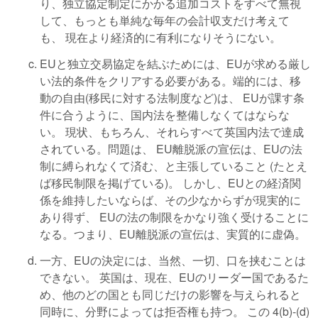
り、独立協定制定にかかる追加コストをすべて無視
して、もっとも単純な毎年の会計収支だけ考えて
も、 現在より経済的に有利になりそうにない。
EUと独立交易協定を結ぶためには、EUが求める厳し
い法的条件をクリアする必要がある。端的には、移
動の自由(移民に対する法制度など)は、 EUが課す条
件に合うように、国内法を整備しなくてはならな
い。 現状、もちろん、それらすべて英国内法で達成
されている。問題は、 EU離脱派の宣伝は、EUの法
制に縛られなくて済む、と主張していること (たとえ
ば移民制限を掲げている)。 しかし、EUとの経済関
係を維持したいならば、その少なからずが現実的に
あり得ず、 EUの法の制限をかなり強く受けることに
なる。つまり、EU離脱派の宣伝は、実質的に虚偽。
一方、EUの決定には、当然、一切、口を挟むことは
できない。 英国は、現在、EUのリーダー国であるた
め、他のどの国とも同じだけの影響を与えられると
同時に、分野によっては拒否権も持つ。 この 4(b)-(d)