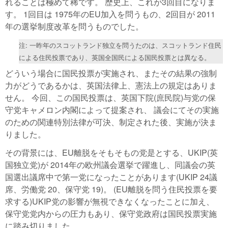
れることは極めて稀です。 歴史上、これが3回目になりま
す。 1回目は 1975年のEU加入を問うもの、2回目が 2011
年の選挙制度改革を問うものでした。
注: 一昨年のスコットランド独立を問うたのは、スコットランド住民
による住民投票であり、英国全国民による国民投票とは異なる。
どういう場合に国民投票が実施され、またその結果の強制
力がどうであるかは、英国法律上、憲法上の規定はありま
せん。 今回、この国民投票は、英国下院(庶民院)与党の保
守党キャメロン内閣によって提案され、 議会にてその実施
のための関連特別法律が可決、制定された後、実施が決ま
りました。
その背景には、EU離脱をそもそもの党是とする、UKIP(英
国独立党)が 2014年の欧州議会選挙で躍進し、同議会の英
国選出議席中で第一党になったことがあります(UKIP 24議
席、労働党 20、保守党 19)。 (EU離脱を問う住民投票を要
求する)UKIP党の影響が無視できなくなったことに加え、
保守党党内からの圧力もあり、保守党政府は国民投票実施
に踏み切りました。