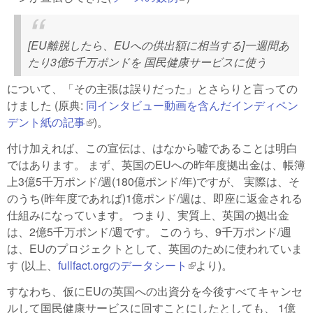
[EU離脱したら、EUへの供出額に相当する]一週間あ
たり3億5千万ポンドを 国民健康サービスに使う
について、「その主張は誤りだった」とさらりと言っての
けました (原典:
同インタビュー動画を含んだインディペン
デント紙の記事
(link is external)
)。
付け加えれば、この宣伝は、はなから嘘であることは明白
ではあります。 まず、英国のEUへの昨年度拠出金は、帳簿
上3億5千万ポンド/週(180億ポンド/年)ですが、 実際は、そ
のうち(昨年度であれば)1億ポンド/週は、即座に返金される
仕組みになっています。 つまり、実質上、英国の拠出金
は、2億5千万ポンド/週です。 このうち、9千万ポンド/週
は、EUのプロジェクトとして、英国のために使われていま
す (以上、
fullfact.orgのデータシート
(link is external)
より)。
すなわち、仮にEUの英国への出資分を今後すべてキャンセ
ルして国民健康サービスに回すことにしたとしても、 1億