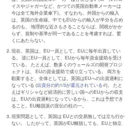
イスやジャガーなど、かつての英国自動車メーカーは
今は全て海外企業傘下)。 すなわち、外国からの輸入
は、英国の生命線。中でもEUからの輸入が半分を占め
るのも、 地理的な近さもさることならば、関税がかか
らず、規制や基準が同一であることを考慮すれば、驚
くにあたらない。
現在、英国は、EU一員として、EUに毎年出資してい
る。 逆にEU一員として、EUから毎年資金援助を受け
ている。 たとえば、数多くのウェールズの開発プロジ
ェクトは、 EUの資金援助で成り立っている。 両方を
勘案すると、全体としては、英国はEUへの出資過剰に
なっている (
出資分の約1/3が還元されている
(link is
)。 たと
えばギリシャなど経済的に苦しい国へのEUからの収支
external)
は、EUの出資過剰になっているから、これは予想でき
ること。EU離脱派の宣伝の柱の一。
現実問題として、英国は EUとの交易無しでは立ち行か
ない。 したがって、英国がEU離脱しても、EUと独立