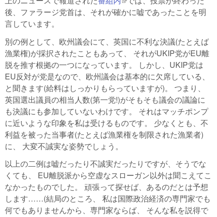
上のニュースで報道された
番組内
(link is external)
では、投票が終わった
後、ファラージ党首は、それが確かに嘘であったことを明
言しています。
別の例として、欧州議会にて、英国に不利な決議(たとえば
漁業権)が採択されたこともあって、 それがUKIP党がEU離
脱を推す根拠の一つになっています。 しかし、UKIP党は
EU反対が党是なので、欧州議会は基本的に欠席している、
と聞きます(給料はしっかりもらっていますが)。 つまり、
英国選出議員の相当人数(第一党!)がそもそも議会の議論に
も決議にも参加していないわけです。 それはマッチポンプ
に近いような印象を私は受けるものです。 少なくとも、不
利益を被った当事者(たとえば漁業権を制限された漁業者)
に、 大変不誠実な姿勢でしょう。
以上の二例は嘘だったり不誠実だったりですが、そうでな
くても、 EU離脱派から空虚なスローガン以外は聞こえてこ
なかったものでした。 頑張って探せば、あるのだとは予想
します……(結局のところ、 私は国際政治経済の専門家でも
何でもありませんから、専門家ならば、 そんな私を説得で