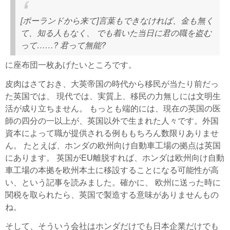
[ポーランドから来て]言葉もできなければ、金も無く
て、知る人もなく、 でも着いた当日に君の職を盗む
って……? 君って無能?
に座布団一枚あげたいところです。
皮肉はさておき、大英帝国の時代から移民が当たり前だっ
た英国では、 現代では、実質上、移民の力無しには文明生
活が成り立ちません。 もっとも端的には、現在の英国の医
師の四分の一以上が、英国以外で生まれた人々です。外国
資本によって職が提供される例ももちろん数限りありませ
ん。 たとえば、ホンダの欧州向け自動車工場の拠点は英国
にあります。 英国がEU離脱すれば、ホンダは欧州向け自動
車工場の本拠を欧州本土に移設することになる可能性が高
い、という記事を読みました。確かに、 欧州に送った時に
関税を取られたら、英国で製造する意味がありませんもの
ね。
そして、そういう会社はホンダだけでも日本企業だけでも