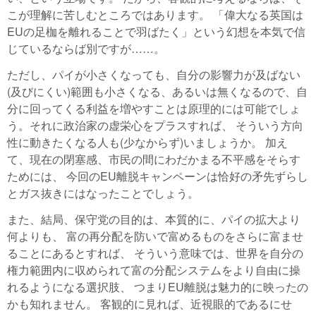
こが理解に苦しむところではあります。 「偉大なる英国は
EUの足枷を離れることで羽ばたく」という幻想を本気で信
じているならば別ですが……。
ただし、パイが小さくなっても、自分の影響力が及ばない
(及びにくい)範囲も小さくなる、あるいは無くなるので、自
分に回ってくる利益を増やすことは原理的には可能でしょ
う。それに政治家の虚栄心をプラスすれば、 そういう方向
性に動きたくなる人も(少なからず)いましょうか。 加え
て、現在の閉塞感、市民の間にわだかまる不平感をそらす
ためには、 今回のEU離脱キャンペーンは恰好の矛先ずらし
とガス抜きにはなったことでしょう。
また、結局、保守党の目的は、本質的に、パイの拡大より
何よりも、 富の再分配を防いで富めるものをさらに富ませ
ることにあるとすれば、 そういう意味では、世界を自分の
権力範囲内に収められて富の分配システムをより自由に操
れるようになる選択肢、 つまりEU離脱は魅力的に映ったの
かも知れません。 客観的に見れば、近視眼的であるにせ