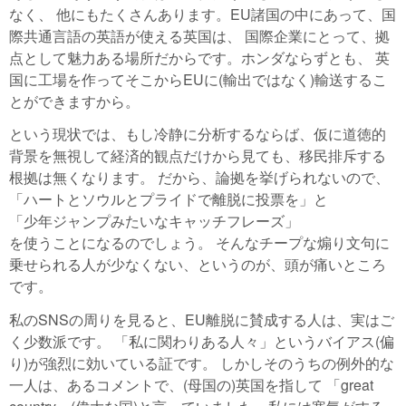
なく、 他にもたくさんあります。EU諸国の中にあって、国
際共通言語の英語が使える英国は、 国際企業にとって、拠
点として魅力ある場所だからです。ホンダならずとも、 英
国に工場を作ってそこからEUに(輸出ではなく)輸送するこ
とができますから。
という現状では、もし冷静に分析するならば、仮に道徳的
背景を無視して経済的観点だけから見ても、移民排斥する
根拠は無くなります。 だから、論拠を挙げられないので、
「ハートとソウルとプライドで離脱に投票を」と
「少年ジャンプみたいなキャッチフレーズ」
を使うことになるのでしょう。 そんなチープな煽り文句に
乗せられる人が少なくない、というのが、頭が痛いところ
です。
私のSNSの周りを見ると、EU離脱に賛成する人は、実はご
く少数派です。 「私に関わりある人々」というバイアス(偏
り)が強烈に効いている証です。 しかしそのうちの例外的な
一人は、あるコメントで、(母国の)英国を指して 「great