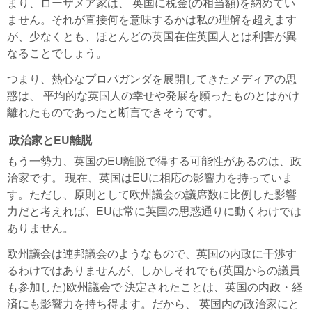
まり、ローザメア家は、 英国に税金(の相当額)を納めてい
ません。それが直接何を意味するかは私の理解を超えます
が、少なくとも、ほとんどの英国在住英国人とは利害が異
なることでしょう。
つまり、熱心なプロパガンダを展開してきたメディアの思
惑は、 平均的な英国人の幸せや発展を願ったものとはかけ
離れたものであったと断言できそうです。
政治家とEU離脱
もう一勢力、英国のEU離脱で得する可能性があるのは、政
治家です。 現在、英国はEUに相応の影響力を持っていま
す。ただし、原則として欧州議会の議席数に比例した影響
力だと考えれば、EUは常に英国の思惑通りに動くわけでは
ありません。
欧州議会は連邦議会のようなもので、英国の内政に干渉す
るわけではありませんが、しかしそれでも(英国からの議員
も参加した)欧州議会で 決定されたことは、英国の内政・経
済にも影響力を持ち得ます。だから、 英国内の政治家にと