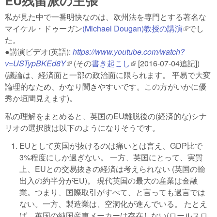
EU残留派の主張
私が見た中で一番明快なのは、欧州法を専門とする著名な
マイケル・ドゥーガン
(Michael Dougan)教授の講演
(link is
でし
た。
external)
●講演ビデオ(英語):
https://www.youtube.com/watch?
v=USTypBKEd8Y
(link is external)
(その
書き起こし
(link is external)
[2016-07-04追記])
(議論は、経済面と一部の政治面に限られます。 平易で大変
論理的なため、かなり聞きやすいです。この方がいかに優
秀か垣間見えます)。
私の理解をまとめると、英国のEU離脱後の(経済的な)シナ
リオの選択肢は以下のようになりそうです。
EUとして英国が抜けるのは痛いとは言え、GDP比で
3%程度にしか過ぎない。 一方、英国にとって、実質
上、EUとの交易抜きの経済は考えられない (英国の輸
出入の約半分がEU)。 現代英国の最大の産業は金融
業。つまり、国際取引がすべて、と言っても過言では
ない。一方、製造業は、空洞化が進んでいる。 たとえ
ば、英国の純国産車メーカーは存在しない(ロールスロ