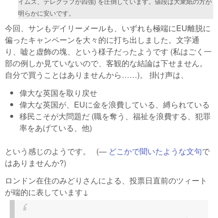
イムズ、テレグラフが四強) を圧倒しています。値段は大衆紙の方が
明らかに安いです。
今回、サンもデイリーメールも、いずれも極端にEU離脱に
偏ったキャンペーンを大々的に打ち出しました。文字通
り、嘘と虚飾の塊、という様子だったようです (私はごく一
部の例しか見ていないので、客観的な結論は下せません。
自分で買うことはありませんから……)。 掛け声は、
偉大な英国を取り戻せ
偉大な英国が、EUに金を浪費している、縛られている
移民こそが大問題だ (職を奪う、福祉を浪費する、犯罪
率をあげている、他)
という感じのようです。 (—
どこかで聞いたような文句
で
はありませんか?)
ロンドン在住のみどりさんによる、投票日直前のツィート
が端的に表しています↓