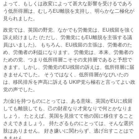
よって、もしくは政変によって甚大な影響を受けるであろ
う低所得層は、むしろEU離脱を支持し、明らかな二極化が
見られました。
政党では、英国の野党、なかでも労働党は、EU残留を強く
訴え続けました (ただし、労働党にもEU離脱を主張する議
員はいました)。 もちろん、EU残留の主張は、労働者のた
め、労働者の利益になります。 労働党は、本来、労働者の
ための党、つまり低所得層こそその支持層であると予想で
きます。しかし、労働党のEU残留の訴えは、低所得層に届
きませんでした。 そうではなく、低所得層がなびいたの
は、移民排斥を声高に訴える UKIP党ら極右と言ってよい政
党の声でした。
力(金)を持つものにとっては、ある意味、英国がEUに残留
しても離脱しても、己の財産なり才覚なりで何とかなりま
しょう。 たとえば、英国を見捨てて他の国に移住すること
さえできましょう。 持たざるものにとっては、そんな選択
肢はありません。 好き嫌いに関わらず、逃げ出すことはで
きません。