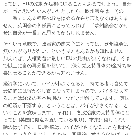
っては、EUの法制が足枷に映ることもあるでしょう。 自分
が一番と思いたい人がいたとしたら、欧州議会は、その
「一番」にある程度の枠をはめる存在と言えなくはありま
せん。英国会の各議員にとってみれば、「欧州議会なかり
せば自分が一番」と思えるかもしれません。
そういう意味で、政治家の虚栄心にとっては、欧州議会は
無い方がありがたい、という見方もあるかも知れません。
加えれば、人権問題に厳しいEUの足枷が無くなれば、今ま
で以上に富の再分配を防いで、(保守党支持母体の)金持ちを
喜ばせることができるかも知れません。
経済学において、パイが小さくなると、持てる者も含めて
最終的には皆がジリ貧になってしまうので、パイを拡大す
ることは経済の基本原則の一つだと理解しています。 英国
の経済が下落する、ということは、パイが小さくなる、と
いうことを意味します。 それは、各政治家の支持母体にと
っては (英国に拠点を置いている限り)、本来は嬉しくない
話のはずです。 EU離脱は、パイが小さくなることを厭わな
い、という立場です。 だから、客観的に考えるならば、そ