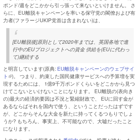
ポンド/週をどこかから引っ張って来ないといけません。 さ
らに、EU離脱キャンペーンを率いる保守党の閣僚および有
力者(ファラージUKIP党首は含まれない)は、
[EU離脱後]原則として2020年までは、英国各地で進
行中のEUプロジェクトへの資金 供給を(EUに代わっ
て)継続する
と明言しています(原典:
EU離脱キャンペーンのウェブサイ
ト
(link is external)
)。 つまり、約束した国民健康サービスへの予算増を実
現するためには、 1億9千万ポンドくらいをどこかから見つ
けてこないといけないことになります。 EU離脱の(表向き
の)最大の経済的要因は不況と緊縮財政で、 EUに回す金が
あるならばそれを国内で使う、ということだったはずです
が、どこからそんな大金を新たに持ってくるつもりでしょ
うか? もちろん、事実上、不可能なので、大嘘だったこと
になります。