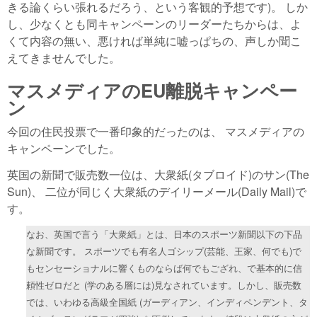
きる論くらい張れるだろう、という客観的予想です)。 しか
し、少なくとも同キャンペーンのリーダーたちからは、よ
くて内容の無い、悪ければ単純に嘘っぱちの、声しか聞こ
えてきませんでした。
マスメディアのEU離脱キャンペー
ン
今回の住民投票で一番印象的だったのは、 マスメディアの
キャンペーンでした。
英国の新聞で販売数一位は、大衆紙(タブロイド)のサン(The
Sun)、 二位が同じく大衆紙のデイリーメール(Daily Mail)で
す。
なお、英国で言う「大衆紙」とは、日本のスポーツ新聞以下の下品
な新聞です。 スポーツでも有名人ゴシップ(芸能、王家、何でも)で
もセンセーショナルに響くものならば何でもござれ、で基本的に信
頼性ゼロだと (学のある層には)見なされています。しかし、販売数
では、いわゆる高級全国紙 (ガーディアン、インディペンデント、タ