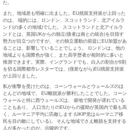
た。
また、地域差も明確に出ました。EU残留支持派が上回った
のは、 端的には、ロンドン、スコットランド、北アイルラ
ンド(の多くの地域)でした。 スコットランドと北アイルラ
ンドとは、英国UKからの独立(後者は南との統合)を目指す
勢力が目立つのですが、 その独立運動の前提にEU加盟があ
ることは、影響していることでしょう。 ロンドンは、他の
地域よりも国際色が強く、また高学歴者が相対的に多いと
推測できます。実際、イングランドでも、白人の割合が5割
を切る国際都市レスターでは、(僅差ながら)EU残留支持派
が上回りました。
私が衝撃を受けたのは、コーンウォールとウェールズのほ
とんどの地域で、 EU離脱派が勝利したことでした。コーン
ウォールと特に西ウェールズは、 僻地で開発が遅れている
こともあり、 人口当たりのEUからの援助が英国内で最も高
く、ルーマニア平均に匹敵します (UKIP党はルーマニア移
民を目の敵にしている)。 そんな地域でさえ離脱を支持する
人が多かったのが、示唆的です。