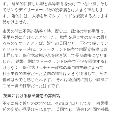
す。 経済的に貧しい層と高等教育を受けていない層、そし
てサンやデイリーメール紙の読者層とは大きく重なりま
す。 端的には、大学を出てタブロイドを愛読する人はまず
見かけません。
市民の間に不満が渦巻く時、歴史上、政治の常套手段は、
不平を外に向けることでした。 戦争を起こすのがその最た
るものです。たとえば、近年の英国だと、 不況で喘いでい
たサッチャー時代、フォークランド紛争で内閣支持率は急
上昇して、保守党政権が息を吹き返して長期政権になりま
した。 結果、別にフォークランド紛争で不況が回復するわ
けもなく、保守党サッチャー政権の新自由主義によって、
社会主義的国家だった英国の福祉は大きく後退して、その
傷跡は今でも感じられます。 それは経済的に貧しい階層に
こそ一番の打撃だったはずです。
英国における移民嫌悪の雰囲気
不況に喘ぐ近年の欧州では、そのはけ口としてか、 移民排
斥の姿勢が見受けられます。 英国でも、過去15年間で移民