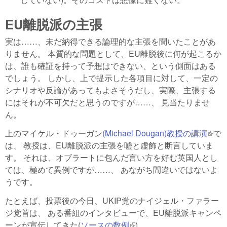
EU離脱派の主張
実は……、未だ納得できる論理的な主張を聞いたことがあ
りません。 本質的な問題として、EU離脱後に何が起こるか
は、誰も確証を持って予想はできない、という側面はある
でしょう。 しかし、上で提示した各項目に対して、一定の
シナリオや反論があってもよさそうだし、実際、主張する
にはそれが不可欠だと思うのですが……、 見当たりませ
ん。
上のマイケル・ドゥーガン
(Michael Dougan)教授の講演
(link 
で
は、 教授は、EU離脱派の主張を嘘と虚飾と断言していま
exter
す。 それは、オブラートに包んだ言い方を好む英国人とし
ては、極めて異例ですが……、 あながち間違いではないよ
うです。
たとえば、投票後の今日、UKIP党のナイジェル・ファラー
ジ党首は、 ある番組のインタビューで、EU離脱派キャンペ
ーンが宣伝してきた(
ソースの数例
(link is external)
)