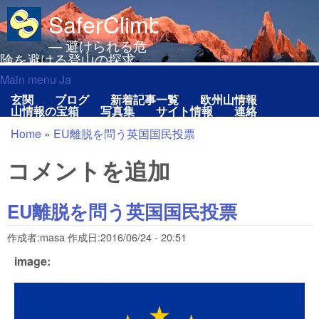
メインコンテンツに移動
SaferClimbing.org
— 避けられる危
険を避ける登山の探求
Main menu Ja
Main menu Ja
玄関
ブログ
新着記事一覧
欧州山情報
山情報の宝箱
写真集
サイト情報
連絡
Home
»
EU離脱を問う英国国民投票
現在地
コメントを追加
EU離脱を問う英国国民投票
作成者:
masa
作成日:
2016/06/24 - 20:51
image: