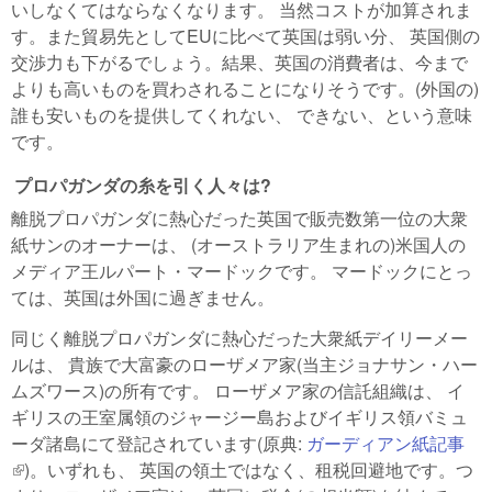
いしなくてはならなくなります。 当然コストが加算されま
す。また貿易先としてEUに比べて英国は弱い分、 英国側の
交渉力も下がるでしょう。結果、英国の消費者は、今まで
よりも高いものを買わされることになりそうです。(外国の)
誰も安いものを提供してくれない、 できない、という意味
です。
プロパガンダの糸を引く人々は?
離脱プロパガンダに熱心だった英国で販売数第一位の大衆
紙サンのオーナーは、 (オーストラリア生まれの)米国人の
メディア王ルパート・マードックです。 マードックにとっ
ては、英国は外国に過ぎません。
同じく離脱プロパガンダに熱心だった大衆紙デイリーメー
ルは、 貴族で大富豪のローザメア家(当主ジョナサン・ハー
ムズワース)の所有です。 ローザメア家の信託組織は、 イ
ギリスの王室属領のジャージー島およびイギリス領バミュ
ーダ諸島にて登記されています(原典:
ガーディアン紙記事
(link is external)
)。いずれも、 英国の領土ではなく、租税回避地です。つ