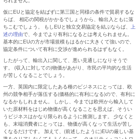
られません。
仮にEUと協定を結ばずに第三国と同様の条件で貿易するな
らば、 相応の関税がかかるでしょうから、輸出入ともに落
ちこむでしょう。 もしEUと独立交易協定を結ぶならば、
上
述の理由
で、今までより有利になるとは考えられません。
基本的にEUの方が市場規模もはるかに大きくて強いので、
協定条件について有利に交渉が進められるはずもなく。
したがって、輸出入に関して、悪い見通しになりそうで
す。 (収入に対しての)物価があがり、市民の平均的な生活
が苦しくなることでしょう。
一方、英国内に限定したある種のビジネスにとっては、欧
州の競争相手が落伍する(価格的に有利になる)ので、有利に
なるかもしれません。 しかし、今までは欧州から輸入して
いた原材料をはじめ物価が高くなることを思えば、そうい
うビジネスはかなり限られるように推測します。 少なくと
も、末端消費者にとっては、物価が高くなって生活が苦し
くなるだけです。 加えて、(前述したように)EUの厳しい基
準をクリアしなくてもよくなって、 クオリティ・コントロ