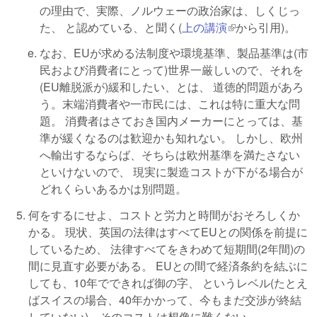
の理由で、実際、ノルウェーの政治家は、しくじっ
た、 と認めている、と聞く(
上の講演
(link is external)
から引用)。
なお、EUが求める法制度や環境基準、製品基準は(市
民および消費者にとって)世界一厳しいので、それを
(EU離脱派が)緩和したい、とは、 道徳的問題があろ
う。末端消費者や一市民には、これは特に重大な問
題。 消費者はさておき国内メーカーにとっては、基
準が緩くなるのは歓迎かも知れない。 しかし、欧州
へ輸出するならば、そちらは欧州基準を満たさない
といけないので、 現実に製造コストが下がる場合が
どれくらいあるかは別問題。
何をするにせよ、コストと労力と時間がおそろしくか
かる。 現状、英国の法律はすべてEUとの関係を前提に
しているため、 法律すべてをきわめて短期間(2年間)の
間に見直す必要がある。 EUとの間で経済条約を結ぶに
しても、10年でできれば御の字、 というレベル(たとえ
ばスイスの場合、40年かかって、今もまだ交渉が終結
していない)。そのコストは想像に難くない。