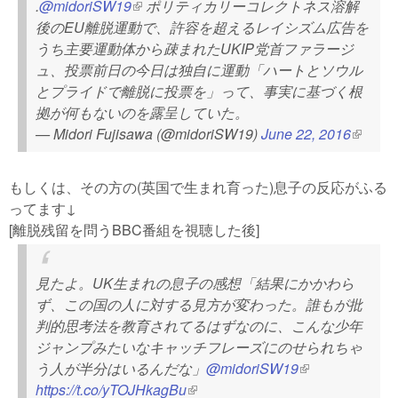
.
@midoriSW19
(link is external)
ポリティカリーコレクトネス溶解
後のEU離脱運動で、許容を超えるレイシズム広告を
うち主要運動体から疎まれたUKIP党首ファラージ
ュ、投票前日の今日は独自に運動「ハートとソウル
とプライドで離脱に投票を」って、事実に基づく根
拠が何もないのを露呈していた。
— Midori Fujisawa (@midoriSW19)
June 22, 2016
(link is
externa
もしくは、その方の(英国で生まれ育った)息子の反応がふる
ってます↓
[離脱残留を問うBBC番組を視聴した後]
見たよ。UK生まれの息子の感想「結果にかかわら
ず、この国の人に対する見方が変わった。誰もが批
判的思考法を教育されてるはずなのに、こんな少年
ジャンプみたいなキャッチフレーズにのせられちゃ
う人が半分はいるんだな」
@midoriSW19
(link is external)
https://t.co/yTOJHkagBu
(link is external)